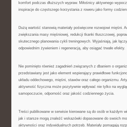
komfort podczas dłuższych wypraw. Miłośnicy aktywnego wypoc
inspiracje do częstszego korzystania z roweru jako formy codzie
Dużą wartość stanowią materiały poświęcone rozwojowi mięśni. A
zwiększania masy mięśniowej, redukcji tkanki tłuszczowej, popraw
skutecznego planowania cykli treningowych. Wyjaśniają, jak łącz
odpowiednim żywieniem i regeneracją, aby osiągać trwałe efekty.
Nie pominięto również zagadnień związanych z dbaniem o organi
przedstawiany jest jako element wspierający prawidłowe funkcjon
układu oddechowego, mięśni, stawów oraz całego organizmu. Arty
aktywność fizyczna może pozytywnie wpływać nie tylko na wygląd
samopoczucie, odporność oraz jakość codziennego życia.
Treści publikowane w serwisie kierowane są do osób w każdym w
jak i starsze mogą znaleźć wskazówki dopasowane do swoich mo
aktywności oraz indywidualnych potrzeb. Materiały pomagają roz