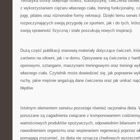
Tematyka strony obejmuje fitness, kulturystykę, ćwiczenia siłowe
z wykorzystaniem ciężaru własnego ciała, trening funkcjonalny, car
jogę, pilates oraz różnorodne formy rekreacji. Dzięki temu serwis 
rozpoczynających swoją przygodę ze sportem, jak i do tych, którzy
swoją sprawność fizyczną i stale poszukują nowych inspiracji.
Dużą część publikacji stanowią materiały dotyczące ćwiczeń, k
zarówno na siłowni, jak i w domu. Opisywane są ćwiczenia z hant
oporowymi, sztangami, maszynami treningowymi oraz treningi wy
własnego ciała. Czytelnik może dowiedzieć się, jak poprawnie 
ruchy, jakie mięśnie angażują dane ćwiczenia oraz jak unikać naj
błędów.
Istotnym elementem serwisu pozostaje również racjonalna dieta.
poruszane są zagadnienia związane z komponowaniem codzienny
wartościowych produktów spożywczych, odpowiednim bilansem m
nawodnieniem organizmu oraz wspieraniem regeneracji poprzez wł
pomagają zrozumieć, że dieta nie oznacza chwilowych wyrzeczeń,