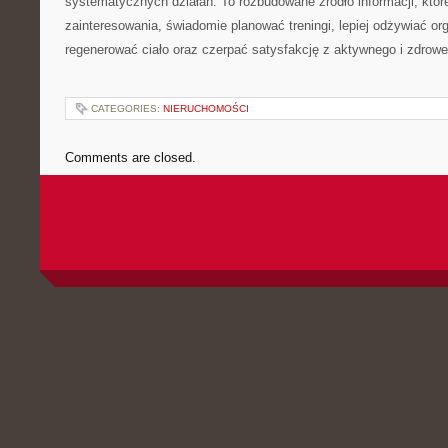
systematycznych działań. To rozbudowane źródło informacji, któ
zainteresowania, świadomie planować treningi, lepiej odżywiać or
regenerować ciało oraz czerpać satysfakcję z aktywnego i zdrowe
CATEGORIES:
NIERUCHOMOŚCI
Comments are closed.