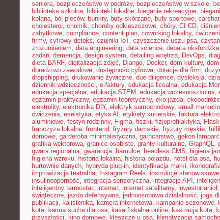
seniora
,
bezpieczeństwo w podróży
,
bezpieczeństwo w szkole
,
be
biblioteka szkolna
,
biblioteki lokalne
,
bieganie rekreacyjne
,
biegani
kolana
,
ból pleców
,
bunkry
,
buty skórzane
,
buty sportowe
,
carshar
cholesterol
,
chomik
,
choroby odkleszczowe
,
chóry
,
CI CD
,
ciśnien
zabytkowe
,
compliance
,
content plan
,
coworking lokalny
,
ćwiczeni
firmy
,
cyfrowy detoks
,
czujniki IoT
,
czyszczenie uszu psa
,
czytan
zrozumieniem
,
data engineering
,
data science
,
debata oksfordzka
zadań
,
demencja
,
design system
,
detailing wnętrza
,
DevOps
,
dia
dieta BARF
,
digitalizacja zdjęć
,
Django
,
Docker
,
dom kultury
,
dom 
doradztwo zawodowe
,
dostępność cyfrowa
,
dotacje dla firm
,
doży
dropshipping
,
drukowanie żywiczne
,
due diligence
,
dysleksja
,
dzia
dziennik wdzięczności
,
e-faktury
,
edukacja licealna
,
edukacja Mon
edukacja specjalna
,
edukacja STEM
,
edukacja wczesnoszkolna
,
egzamin praktyczny
,
egzamin teoretyczny
,
eko jazda
,
ekopodróże
elektrolity
,
elektronika DIY
,
elektryk samochodowy
,
email marketi
ćwiczenia
,
eseistyka
,
etyka AI
,
etykiety kurierskie
,
faktura elektr
aluminiowe
,
festyn rodzinny
,
Figma
,
fiszki
,
fizjoprofilaktyka
,
Flask
franczyza lokalna
,
frontend
,
fryzury damskie
,
fryzury męskie
,
fulf
domowe
,
garderoba minimalistyczna
,
garncarstwo
,
gekon lamparc
grafika wektorowa
,
granice osobiste
,
granty kulturalne
,
GraphQL
,
gwara regionalna
,
gwarancja
,
hamulce
,
headless CMS
,
higiena ja
higiena wzroku
,
historia lokalna
,
historia pojazdu
,
hotel dla psa
,
hu
hurtownie danych
,
hybryda plug-in
,
identyfikacja marki
,
ikonografi
improwizacja teatralna
,
Instagram Reels
,
instrukcje stanowiskowe
insulinooporność
,
integracja sensoryczna
,
integracje API
,
intelig
inteligentny termostat
,
internat
,
internet satelitarny
,
inwestor anioł
świąteczne
,
jazda defensywna
,
jednoosobowa działalność
,
joga d
publikacji
,
kalistenika
,
kamera internetowa
,
kampanie sezonowe
,
kota
,
karma sucha dla psa
,
kasa fiskalna online
,
kastracja kota
,
k
przyszłości
,
kino domowe
,
kleszcze u psa
,
klimatyzacja samoch