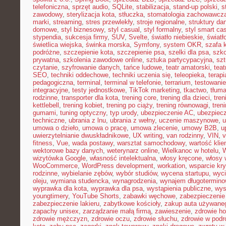
telefoniczna
,
sprzęt audio
,
SQLite
,
stabilizacja
,
stand-up polski
,
s
zawodowy
,
sterylizacja kota
,
stłuczka
,
stomatologia zachowawcz
marki
,
streaming
,
stres przewlekły
,
stroje regionalne
,
struktury da
domowe
,
styl biznesowy
,
styl casual
,
styl formalny
,
styl smart ca
stypendia
,
sukcesja firmy
,
SUV
,
Svelte
,
światło niebieskie
,
światł
świetlica wiejska
,
świnka morska
,
Symfony
,
system OKR
,
szafa 
podróżne
,
szczepienie kota
,
szczepienie psa
,
szelki dla psa
,
szk
prywatna
,
szkolenia zawodowe online
,
sztuka partycypacyjna
,
szt
czytanie
,
szyfrowanie danych
,
tańce ludowe
,
teatr amatorski
,
teat
SEO
,
techniki oddechowe
,
techniki uczenia się
,
teleopieka
,
terapi
pedagogiczna
,
terminal
,
terminal w telefonie
,
terrarium
,
testowani
integracyjne
,
testy jednostkowe
,
TikTok marketing
,
tkactwo
,
tłuma
rodzinne
,
transporter dla kota
,
trening core
,
trening dla dzieci
,
tren
kettlebell
,
trening kobiet
,
trening po ciąży
,
trening równowagi
,
tren
gumami
,
tuning optyczny
,
typ urody
,
ubezpieczenie AC
,
ubezpiec
techniczne
,
ubrania z lnu
,
ubrania z wełny
,
uczenie maszynowe
,
u
umowa o dzieło
,
umowa o pracę
,
umowa zlecenie
,
umowy B2B
,
u
uwierzytelnianie dwuskładnikowe
,
UX writing
,
van rodzinny
,
VIN
,
v
fitness
,
Vue
,
wada postawy
,
warsztat samochodowy
,
wartość klie
wektorowe bazy danych
,
weterynarz online
,
Wielkanoc w hotelu
,
W
wizytówka Google
,
własność intelektualna
,
włosy kręcone
,
włosy 
WooCommerce
,
WordPress development
,
workation
,
wsparcie kr
rodzinne
,
wybielanie zębów
,
wybór studiów
,
wycena startupu
,
wyci
oleju
,
wymiana studencka
,
wynagrodzenia
,
wynajem długotermino
wyprawka dla kota
,
wyprawka dla psa
,
wystąpienia publiczne
,
wys
youngtimery
,
YouTube Shorts
,
zabawki węchowe
,
zabezpieczenie 
zabezpieczenie lakieru
,
zabytkowe kościoły
,
zakup auta używane
zapachy unisex
,
zarządzanie małą firmą
,
zawieszenie
,
zdrowie h
zdrowie mężczyzn
,
zdrowie oczu
,
zdrowie słuchu
,
zdrowie w podr