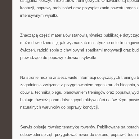
osiągania lepszych rezultatów treningowych. Omawiane są sposo
kontuzji, poprawy mobilności oraz przyspieszania powrotu organi
intensywnym wysiłku.
Znaczącą część materiałów stanowią również publikacje dotyczą
może dowiedzieć się, jak wyznaczać realistyczne cele treningow
ćwiczeń, radzić sobie z chwilowymi spadkami motywacji oraz bud
prowadzące do poprawy zdrowia i sylwetki.
Na stronie można znaleźć wiele informacji dotyczących treningu
zagadnienia związane z przygotowaniem organizmu do biegania,
obuwia, techniką biegu, planowaniem treningów oraz poprawą wyd
brakuje również porad dotyczących aktywności na świeżym powie
naturalnych warunków do poprawy kondycji.
Serwis opisuje również tematykę rowerów. Publikowane są poradn
odpowiedni sprzęt, przygotować rower do sezonu, poprawić techn