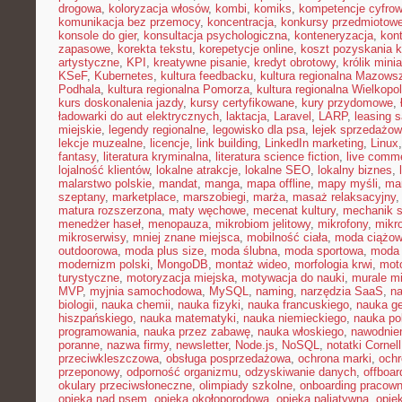
drogowa
,
koloryzacja włosów
,
kombi
,
komiks
,
kompetencje cyfro
komunikacja bez przemocy
,
koncentracja
,
konkursy przedmiotow
konsole do gier
,
konsultacja psychologiczna
,
konteneryzacja
,
kon
zapasowe
,
korekta tekstu
,
korepetycje online
,
koszt pozyskania k
artystyczne
,
KPI
,
kreatywne pisanie
,
kredyt obrotowy
,
królik mini
KSeF
,
Kubernetes
,
kultura feedbacku
,
kultura regionalna Mazows
Podhala
,
kultura regionalna Pomorza
,
kultura regionalna Wielkopol
kurs doskonalenia jazdy
,
kursy certyfikowane
,
kury przydomowe
,
ładowarki do aut elektrycznych
,
laktacja
,
Laravel
,
LARP
,
leasing 
miejskie
,
legendy regionalne
,
legowisko dla psa
,
lejek sprzedażow
lekcje muzealne
,
licencje
,
link building
,
LinkedIn marketing
,
Linux
fantasy
,
literatura kryminalna
,
literatura science fiction
,
live comm
lojalność klientów
,
lokalne atrakcje
,
lokalne SEO
,
lokalny biznes
,
malarstwo polskie
,
mandat
,
manga
,
mapa offline
,
mapy myśli
,
mar
szeptany
,
marketplace
,
marszobiegi
,
marża
,
masaż relaksacyjny
matura rozszerzona
,
maty węchowe
,
mecenat kultury
,
mechanik 
menedżer haseł
,
menopauza
,
mikrobiom jelitowy
,
mikrofony
,
mikr
mikroserwisy
,
mniej znane miejsca
,
mobilność ciała
,
moda ciążo
outdoorowa
,
moda plus size
,
moda ślubna
,
moda sportowa
,
moda 
modernizm polski
,
MongoDB
,
montaż wideo
,
morfologia krwi
,
moto
turystyczne
,
motoryzacja miejska
,
motywacja do nauki
,
murale mi
MVP
,
myjnia samochodowa
,
MySQL
,
naming
,
narzędzia SaaS
,
na
biologii
,
nauka chemii
,
nauka fizyki
,
nauka francuskiego
,
nauka ge
hiszpańskiego
,
nauka matematyki
,
nauka niemieckiego
,
nauka po
programowania
,
nauka przez zabawę
,
nauka włoskiego
,
nawodnie
poranne
,
nazwa firmy
,
newsletter
,
Node.js
,
NoSQL
,
notatki Cornell
przeciwkleszczowa
,
obsługa posprzedażowa
,
ochrona marki
,
ochr
przeponowy
,
odporność organizmu
,
odzyskiwanie danych
,
offboar
okulary przeciwsłoneczne
,
olimpiady szkolne
,
onboarding pracown
opieka nad psem
,
opieka okołoporodowa
,
opieka paliatywna
,
opie