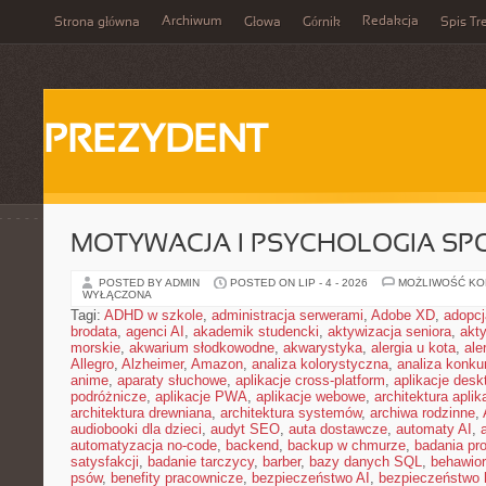
Archiwum
Redakcja
Strona główna
Głowa
Górnik
Spis Tr
PREZYDENT
MOTYWACJA I PSYCHOLOGIA SP
POSTED BY ADMIN
POSTED ON LIP - 4 - 2026
MOŻLIWOŚĆ K
WYŁĄCZONA
Tagi:
ADHD w szkole
,
administracja serwerami
,
Adobe XD
,
adopcj
brodata
,
agenci AI
,
akademik studencki
,
aktywizacja seniora
,
akt
morskie
,
akwarium słodkowodne
,
akwarystyka
,
alergia u kota
,
ale
Allegro
,
Alzheimer
,
Amazon
,
analiza kolorystyczna
,
analiza konkur
anime
,
aparaty słuchowe
,
aplikacje cross-platform
,
aplikacje des
podróżnicze
,
aplikacje PWA
,
aplikacje webowe
,
architektura aplika
architektura drewniana
,
architektura systemów
,
archiwa rodzinne
,
audiobooki dla dzieci
,
audyt SEO
,
auta dostawcze
,
automaty AI
,
automatyzacja no-code
,
backend
,
backup w chmurze
,
badania pro
satysfakcji
,
badanie tarczycy
,
barber
,
bazy danych SQL
,
behawior
psów
,
benefity pracownicze
,
bezpieczeństwo AI
,
bezpieczeństwo h