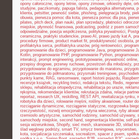
opony całoroczne
,
opony letnie
,
opony zimowe
,
orkiestry dęte
,
or
studyjne
,
paczkomaty
,
papuga falista
,
pedagogika alternatywna
,
p
klienta
,
petsitter
,
pewność siebie
,
phishing
,
pielęgnacja brody
,
pie
obuwia
,
pierwsza pomoc dla kota
,
pierwsza pomoc dla psa
,
pierw
pilates
,
pitch deck
,
plan nauki
,
plan sprzedaży
,
płatności odroczo
miejskie
,
płynność finansowa
,
podcasting
,
podróż z psem samoc
odpowiedzialne
,
poezja współczesna
,
polityka prywatności
,
Postg
ceramiczna
,
praktyki studenckie
,
prawo AI
,
prawo jazdy kat A
,
pr
procedury firmowe
,
product market fit
,
produktywność osobista
,
p
profilaktyka serca
,
profilaktyka urazów
,
próg rentowności
,
program
programowanie dla dzieci
,
programowanie Java
,
programowanie Ja
Kotlin
,
programowanie PHP
,
programowanie Python
,
programowani
interakcji
,
prompt engineering
,
prototypowanie
,
prywatność online
przepisy drogowe
,
przerwy ruchowe
,
przestrzeń dla młodzieży
,
pr
przygotowanie do egzaminu
,
przygotowanie do maratonu
,
przygot
przygotowanie do półmaratonu
,
przysmaki treningowe
,
psychodiet
punkty karne
,
RAG
,
ransomware
,
raport historii pojazdu
,
Raspberr
recenzje książek
,
recykling treści
,
redakcja tekstu
,
Redis
,
regener
sklepu
,
rehabilitacja ortopedyczna
,
rehabilitacja po urazie
,
reklama
rękojmia
,
rekomendacje klientów
,
rekrutacja zdalna
,
relacje partne
reportaż
,
research UX
,
reskilling
,
REST API
,
rewitalizacja rynku
,
robotyka dla dzieci
,
rolowanie mięśni
,
rośliny akwariowe
,
router d
rozciąganie dynamiczne
,
rozciąganie statyczne
,
rozgrzewka bieg
rzeczywistość
,
rozwój emocjonalny
,
rutyna wieczorna
,
ryby akwar
rzemiosło artystyczne
,
samochód rodzinny
,
samochód używany
,
samochody miejskie
,
second hand
,
segmentacja klientów
,
self-pu
sesja wizerunkowa
,
Shopify
,
sieć mesh
,
skanowanie 3D
,
skład ks
ślad węglowy podróży
,
smart TV
,
smycz treningowa
,
snycerstwo
,
kota
,
socjalizacja szczeniaka
,
socrealizm
,
spacer z psem
,
spółka
spółka z o.o.
,
Spring Boot
,
sprzedaż B2B
,
sprzedaż B2C
,
sprzeda