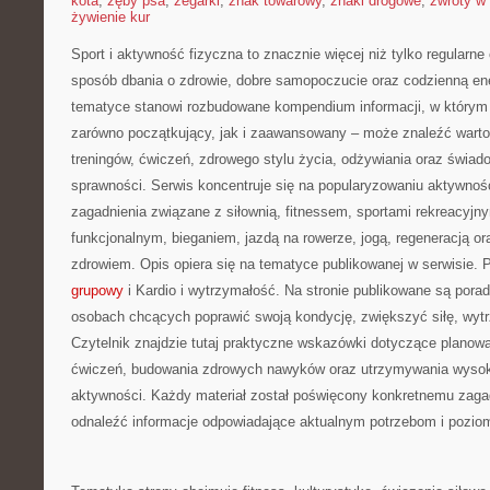
kota
,
zęby psa
,
zegarki
,
znak towarowy
,
znaki drogowe
,
zwroty w 
żywienie kur
Sport i aktywność fizyczna to znacznie więcej niż tylko regularne 
sposób dbania o zdrowie, dobre samopoczucie oraz codzienną ene
tematyce stanowi rozbudowane kompendium informacji, w którym 
zarówno początkujący, jak i zaawansowany – może znaleźć warto
treningów, ćwiczeń, zdrowego stylu życia, odżywiania oraz świad
sprawności. Serwis koncentruje się na popularyzowaniu aktywnośc
zagadnienia związane z siłownią, fitnessem, sportami rekreacyjny
funkcjonalnym, bieganiem, jazdą na rowerze, jogą, regeneracją 
zdrowiem. Opis opiera się na tematyce publikowanej w serwisie.
grupowy
i Kardio i wytrzymałość. Na stronie publikowane są pora
osobach chcących poprawić swoją kondycję, zwiększyć siłę, wyt
Czytelnik znajdzie tutaj praktyczne wskazówki dotyczące planowa
ćwiczeń, budowania zdrowych nawyków oraz utrzymywania wysokie
aktywności. Każdy materiał został poświęcony konkretnemu zagad
odnaleźć informacje odpowiadające aktualnym potrzebom i pozi