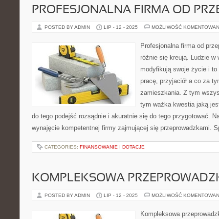
PROFESJONALNA FIRMA OD PR
POSTED BY ADMIN
LIP - 12 - 2025
MOŻLIWOŚĆ KOMENTOWAN
Profesjonalna firma od prz
różnie się kreują. Ludzie w
modyfikują swoje życie i to
pracę, przyjaciół a co za t
zamieszkania. Z tym wszys
tym ważka kwestia jaką jes
do tego podejść rozsądnie i akuratnie się do tego przygotować. 
wynajęcie kompetentnej firmy zajmującej się przeprowadzkami. S
CATEGORIES:
FINANSOWANIE I DOTACJE
KOMPLEKSOWA PRZEPROWADZ
POSTED BY ADMIN
LIP - 12 - 2025
MOŻLIWOŚĆ KOMENTOWAN
Kompleksowa przeprowadzk