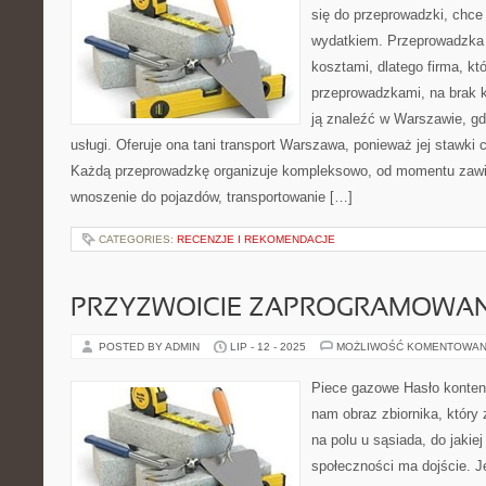
się do przeprowadzki, chce
wydatkiem. Przeprowadzka 
kosztami, dlatego firma, któ
przeprowadzkami, na brak k
ją znaleźć w Warszawie, gd
usługi. Oferuje ona tani transport Warszawa, ponieważ jej stawki 
Każdą przeprowadzkę organizuje kompleksowo, od momentu zawija
wnoszenie do pojazdów, transportowanie […]
CATEGORIES:
RECENZJE I REKOMENDACJE
PRZYZWOICIE ZAPROGRAMOWA
POSTED BY ADMIN
LIP - 12 - 2025
MOŻLIWOŚĆ KOMENTOWAN
Piece gazowe Hasło konten
nam obraz zbiornika, który 
na polu u sąsiada, do jakiej
społeczności ma dojście. J