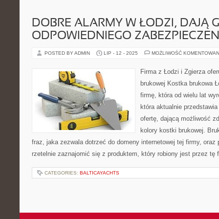
DOBRE ALARMY W ŁODZI, DAJĄ
ODPOWIEDNIEGO ZABEZPIECZEN
POSTED BY ADMIN
LIP - 12 - 2025
MOŻLIWOŚĆ KOMENTOWAN
Firma z Łodzi i Zgierza ofer
brukowej Kostka brukowa Łó
firmę, która od wielu lat wy
która aktualnie przedstawi
ofertę, dającą możliwość z
kolory kostki brukowej. Bru
fraz, jaka zezwala dotrzeć do domeny internetowej tej firmy, ora
rzetelnie zaznajomić się z produktem, który robiony jest przez tę
CATEGORIES:
BALTICAYACHTS