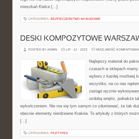
mieszkań Kielce […]
CATEGORIES:
BEZPIECZEŃSTWO NA BUDOWIE
DESKI KOMPOZYTOWE WARSZA
POSTED BY ADMIN
LIP - 12 - 2025
MOŻLIWOŚĆ KOMENTOWAN
Najlepszy materiał do pako
czasach w sklepach mamy t
wyboru z każdej możliwej ka
wszystko, na co nas raptem
zastąpi ręcznie wykonywany
ozdobą wnętrz, jednakże t
wykończeniem. Nie ma się tym samym co zdumiewać, że tak dużą
obecnie elementy nierdzewne Kraków. To artykuły z których moż
[…]
CATEGORIES:
FILETYPES