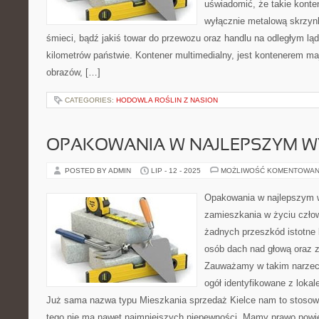
uświadomić, że takie konten
wyłącznie metalową skrzynką
śmieci, bądź jakiś towar do przewozu oraz handlu na odległym lą
kilometrów państwie. Kontener multimedialny, jest kontenerem m
obrazów, […]
CATEGORIES:
HODOWLA ROŚLIN Z NASION
OPAKOWANIA W NAJLEPSZYM W
POSTED BY ADMIN
LIP - 12 - 2025
MOŻLIWOŚĆ KOMENTOWAN
Opakowania w najlepszym 
zamieszkania w życiu czło
żadnych przeszkód istotne l
osób dach nad głową oraz 
Zauważamy w takim narzecz
ogół identyfikowane z loka
Już sama nazwa typu Mieszkania sprzedaż Kielce nam to stoso
tego nie ma nawet najmniejszych niepewności. Mamy prawo powi