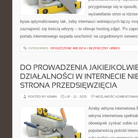
przygotowuje się w sposób,
wyświetlanie stron w różnor
bywa optymalizowany tak, żeby internauci wolniejszych łączy mog
zaznajomić się treścią witryny – to oferuje hosting zdjęć. Po zap
portalu internetowego wypada uruchomić na uzgodnionym serwerz
CATEGORIES:
OPUSZCZONE MIEJSCA I BEZPIECZNY URBEX
DO PROWADZENIA JAKIEJKOLWI
DZIAŁALNOŚCI W INTERNECIE NI
STRONA PRZEDSIĘWZIĘCIA
POSTED BY ADMIN
LIP - 12 - 2025
MOŻLIWOŚĆ KOMENTOWAN
Ażeby witryna internetowa 
witryna internetowa spełni
obowiązek zyskać sobie sz
popularnością pośród intern
celu nadaje się promocja wi