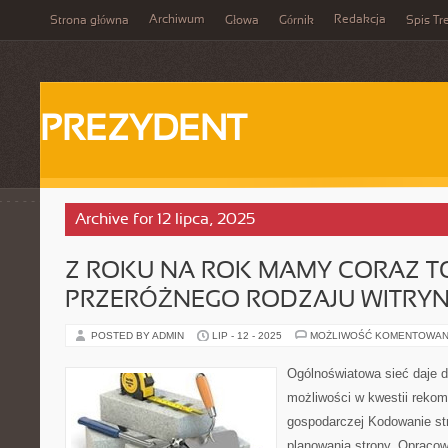
Archiwum
Redakcja
Strona główna
Głowa
Górnik
Spis Tr
PREZYDENT
Archive for 12 lipca, 2025
Z ROKU NA ROK MAMY CORAZ TO
PRZERÓŻNEGO RODZAJU WITRYN 
POSTED BY ADMIN
LIP - 12 - 2025
MOŻLIWOŚĆ KOMENTOWAN
Ogólnoświatowa sieć daje 
możliwości w kwestii rekom
gospodarczej Kodowanie st
planowania strony. Opraco