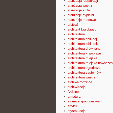
aranżacja restauracji
aranżacja wnętrz
aranżacje stołu
aranżacje sypialni
aranżacje tarasowe
arbitraż
architekt krajobrazu
architektura
architektura aplikacji
architektura bibliotek
architektura drewniana
architektura krajobrazu
architektura miejska
architektura miejska nowocze
architektura ogrodowa
architektura systemów
architektura wnętrz
archiwa rodzinne
archiwizacja
Arduino
armatura
aromaterapia domowa
artykuł
arystokracja