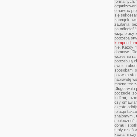
formalnych. 
organizowani
omawiać proj
się sukcesa
zaprojektow
zaufania, be
na odległość
wizją pracy 
potrzeba stw
kompendium
nie. Każdy m
domowe. Dla 
wcześnie ran
potrzebują c
swoich obse
sposobami or
pozwala sto
naprawdę ws
można też z
Długotrwała
poczucie izo
ludźmi, roz
czy omawian
często odbij
relacje takż
znajomymi, 
społeczności
domu i spot
stały dzień 
kawiarni cz