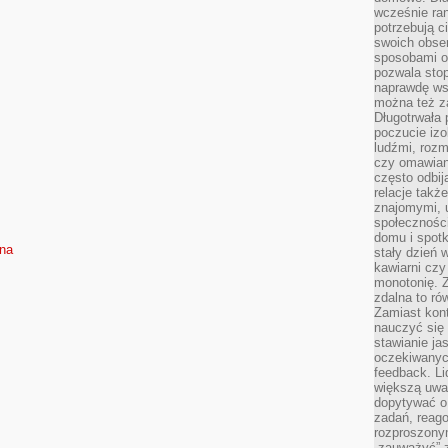
wcześnie ran
potrzebują c
swoich obse
sposobami or
pozwala sto
naprawdę ws
można też z
Długotrwała
poczucie izo
ludźmi, roz
czy omawian
często odbij
relacje takż
znajomymi, 
społeczności
domu i spot
sna
stały dzień 
kawiarni cz
monotonię. 
zdalna to r
Zamiast kont
nauczyć się 
stawianie ja
oczekiwanych
feedback. L
większą uwa
dopytywać o 
zadań, reag
rozproszonym
„zauważyć” z