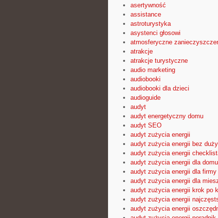
asertywność
assistance
astroturystyka
asystenci głosowi
atmosferyczne zanieczyszcze
atrakcje
atrakcje turystyczne
audio marketing
audiobooki
audiobooki dla dzieci
audioguide
audyt
audyt energetyczny domu
audyt SEO
audyt zużycia energii
audyt zużycia energii bez duż
audyt zużycia energii checklist
audyt zużycia energii dla domu
audyt zużycia energii dla firmy
audyt zużycia energii dla mies
audyt zużycia energii krok po 
audyt zużycia energii najczęst
audyt zużycia energii oszczęd
audyt zużycia energii poradnik