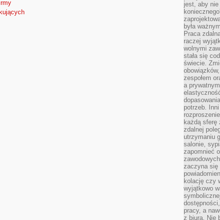
irmy
jest, aby ni
koniecznego
tkujących
zaprojektowa
była ważnym
Praca zdalna
raczej wyjąt
wolnymi zawo
stała się co
świecie. Zmi
obowiązków, a
zespołem or
a prywatnym
elastyczność
dopasowania
potrzeb. Inn
rozproszenie
każdą sferę
zdalnej pole
utrzymaniu g
salonie, syp
zapomnieć o
zawodowych 
zaczyna się 
powiadomien
kolację czy 
wyjątkowo wa
symbolicznej
dostępności
pracy, a nawe
z biura. Nie