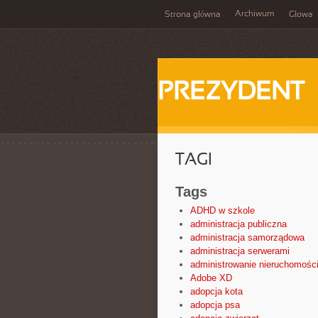
Archiwum
Strona główna
Głowa
PREZYDENT
TAGI
Tags
ADHD w szkole
administracja publiczna
administracja samorządowa
administracja serwerami
administrowanie nieruchomośc
Adobe XD
adopcja kota
adopcja psa