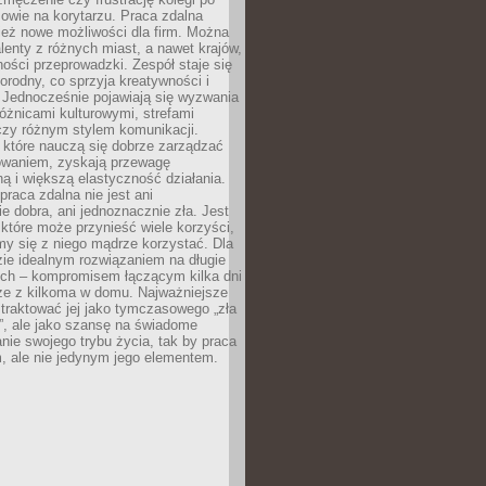
mowie na korytarzu. Praca zdalna
ież nowe możliwości dla firm. Można
alenty z różnych miast, a nawet krajów,
ości przeprowadzki. Zespół staje się
norodny, co sprzyja kreatywności i
 Jednocześnie pojawiają się wyzwania
óżnicami kulturowymi, strefami
zy różnym stylem komunikacji.
 które nauczą się dobrze zarządzać
owaniem, zyskają przewagę
ą i większą elastyczność działania.
praca zdalna nie jest ani
e dobra, ani jednoznacznie zła. Jest
które może przynieść wiele korzyści,
my się z niego mądrze korzystać. Dla
ie idealnym rozwiązaniem na długie
nych – kompromisem łączącym kilka dni
rze z kilkoma w domu. Najważniejsze
e traktować jej jako tymczasowego „zła
”, ale jako szansę na świadome
nie swojego trybu życia, tak by praca
, ale nie jedynym jego elementem.