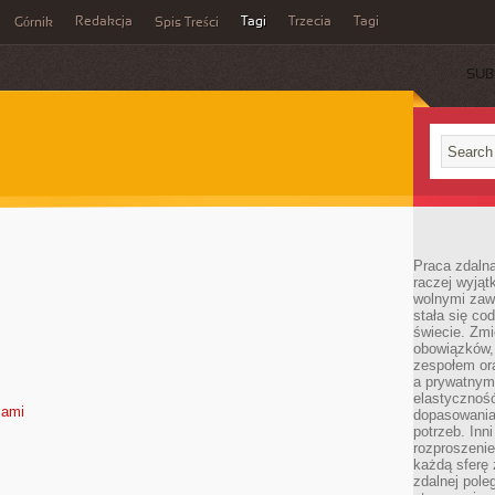
Redakcja
Tagi
Trzecia
Tagi
Górnik
Spis Treści
SUB
Praca zdalna
raczej wyjąt
wolnymi zawo
stała się co
świecie. Zmi
obowiązków, a
zespołem or
a prywatnym
elastyczność
iami
dopasowania
potrzeb. Inn
rozproszenie
każdą sferę
zdalnej pole