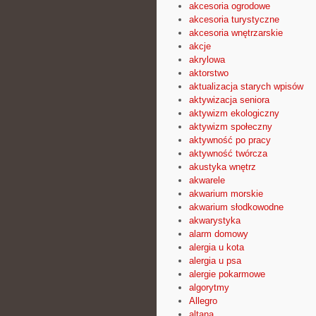
akcesoria ogrodowe
akcesoria turystyczne
akcesoria wnętrzarskie
akcje
akrylowa
aktorstwo
aktualizacja starych wpisów
aktywizacja seniora
aktywizm ekologiczny
aktywizm społeczny
aktywność po pracy
aktywność twórcza
akustyka wnętrz
akwarele
akwarium morskie
akwarium słodkowodne
akwarystyka
alarm domowy
alergia u kota
alergia u psa
alergie pokarmowe
algorytmy
Allegro
altana