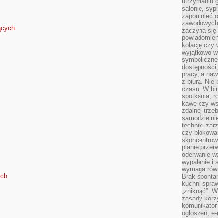
utrzymaniu g
salonie, syp
zapomnieć o
zawodowych 
ących
zaczyna się 
powiadomien
kolację czy 
wyjątkowo wa
symbolicznej
dostępności
pracy, a nawe
z biura. Nie
czasu. W biu
spotkania, 
kawę czy ws
zdalnej trze
samodzielnie
techniki za
czy blokowan
skoncentrow
planie przerw
oderwanie wz
wypalenie i 
wymaga równ
ych
Brak sponta
kuchni spraw
„zniknąć”. 
zasady korzy
komunikator
ogłoszeń, e