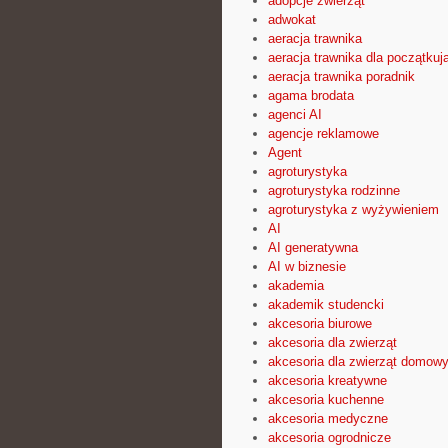
adopcje zwierząt
adwokat
aeracja trawnika
aeracja trawnika dla początkuj
aeracja trawnika poradnik
agama brodata
agenci AI
agencje reklamowe
Agent
agroturystyka
agroturystyka rodzinne
agroturystyka z wyżywieniem
AI
AI generatywna
AI w biznesie
akademia
akademik studencki
akcesoria biurowe
akcesoria dla zwierząt
akcesoria dla zwierząt domow
akcesoria kreatywne
akcesoria kuchenne
akcesoria medyczne
akcesoria ogrodnicze