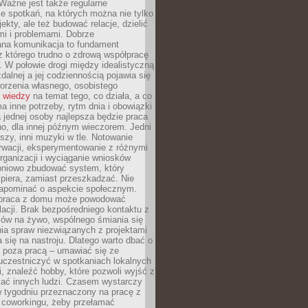
Ważne jest także regularne
e spotkań, na których można nie tylko
ekty, ale też budować relacje, dzielić
mi i problemami. Dobrze
ana komunikacja to fundament
z którego trudno o zdrową współpracę
. W połowie drogi między idealistyczną
zdalnej a jej codziennością pojawia się
orzenia własnego, osobistego
 wiedzy
na temat tego, co działa, a co
a inne potrzeby, rytm dnia i obowiązki
jednej osoby najlepsza będzie praca
o, dla innej późnym wieczorem. Jedni
iszy, inni muzyki w tle. Notowanie
rwacji, eksperymentowanie z różnymi
ganizacji i wyciąganie wniosków
pniowo zbudować system, który
piera, zamiast przeszkadzać. Nie
apominać o aspekcie społecznym.
 praca z domu może powodować
lacji. Brak bezpośredniego kontaktu z
mów na żywo, wspólnego śmiania się
ia spraw niezwiązanych z projektami
a się na nastroju. Dlatego warto dbać o
e poza pracą – umawiać się ze
uczestniczyć w spotkaniach lokalnych
, znaleźć hobby, które pozwoli wyjść z
kać innych ludzi. Czasem wystarczy
w tygodniu przeznaczony na pracę z
y coworkingu, żeby przełamać