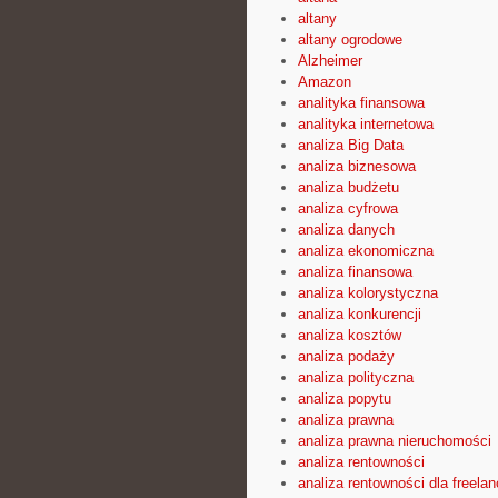
altany
altany ogrodowe
Alzheimer
Amazon
analityka finansowa
analityka internetowa
analiza Big Data
analiza biznesowa
analiza budżetu
analiza cyfrowa
analiza danych
analiza ekonomiczna
analiza finansowa
analiza kolorystyczna
analiza konkurencji
analiza kosztów
analiza podaży
analiza polityczna
analiza popytu
analiza prawna
analiza prawna nieruchomości
analiza rentowności
analiza rentowności dla freelan