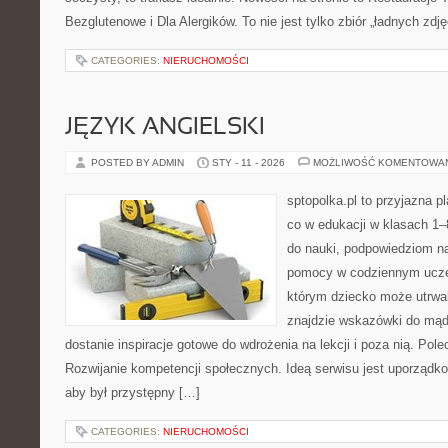
Bezglutenowe i Dla Alergików. To nie jest tylko zbiór „ładnych zdję
CATEGORIES:
NIERUCHOMOŚCI
JĘZYK ANGIELSKI
POSTED BY ADMIN
STY - 11 - 2026
MOŻLIWOŚĆ KOMENTOWA
sptopolka.pl to przyjazna 
co w edukacji w klasach 1–
do nauki, podpowiedziom na
pomocy w codziennym uczen
którym dziecko może utrwal
znajdzie wskazówki do mąd
dostanie inspiracje gotowe do wdrożenia na lekcji i poza nią. Po
Rozwijanie kompetencji społecznych. Ideą serwisu jest uporządko
aby był przystępny […]
CATEGORIES:
NIERUCHOMOŚCI