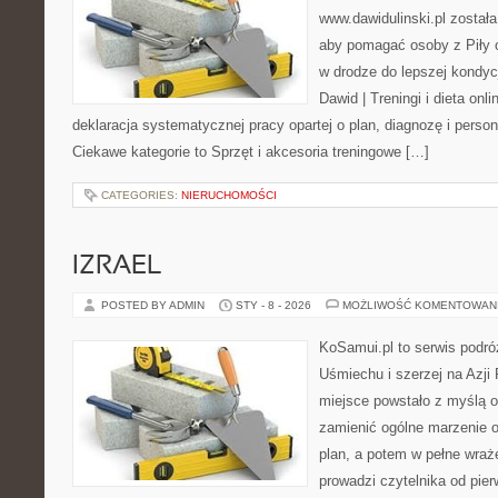
www.dawidulinski.pl została
aby pomagać osoby z Piły or
w drodze do lepszej kondycj
Dawid | Treningi i dieta onli
deklaracja systematycznej pracy opartej o plan, diagnozę i person
Ciekawe kategorie to Sprzęt i akcesoria treningowe […]
CATEGORIES:
NIERUCHOMOŚCI
IZRAEL
POSTED BY ADMIN
STY - 8 - 2026
MOŻLIWOŚĆ KOMENTOWAN
KoSamui.pl to serwis podró
Uśmiechu i szerzej na Azji
miejsce powstało z myślą o
zamienić ogólne marzenie o
plan, a potem w pełne wraż
prowadzi czytelnika od pie