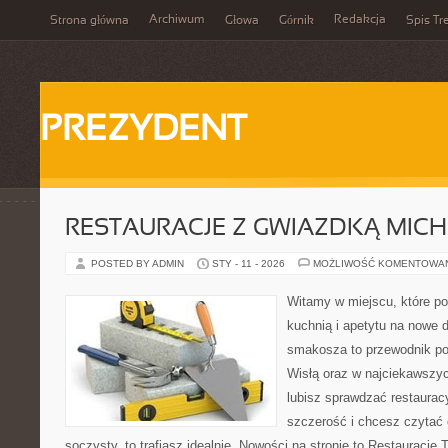
Archiwum
Redakcja
Strona główna
Głowa
Górnik
Spis Tr
PREZYDENT
RESTAURACJE Z GWIAZDKĄ MICH
POSTED BY ADMIN
STY - 11 - 2026
MOŻLIWOŚĆ KOMENTOWA
Witamy w miejscu, które p
kuchnią i apetytu na nowe 
smakosza to przewodnik po 
Wisłą oraz w najciekawszyc
lubisz sprawdzać restaurac
szczerość i chcesz czytać 
soczysty, to trafiasz idealnie. Nowości na stronie to Restauracje