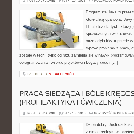
POSTED BY ADMIN
STY - 10 - 2026
MOŻLIWOŚĆ KOMENTOWA
Programista Java to przest
które chcą opanować Javy w
IT, ale też dla tych, którzy 
sprawdzonych wskazówek. T
baza artykułów, a przede w
typowe problemy z pracy, d
zostaje w teorii, tylko od razu zamienia się w nawyk programowan
oprogramowania i wzorce projektowe i Legacy code i […]
CATEGORIES:
NIERUCHOMOŚCI
PRACA SIEDZĄCA I BÓLE KRĘGO
(PROFILAKTYKA I ĆWICZENIA)
POSTED BY ADMIN
STY - 10 - 2026
MOŻLIWOŚĆ KOMENTOWA
Dzień dobry! Jeśli szukasz 
z dietą i realnym wsparciem