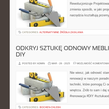
Rewolucjonizuje Projektowa
zmienia sposób, w jaki pro
narzędzia kształtują przemy
CATEGORIES:
ALTERNATYWNE ŹRÓDŁA ZASILANIA
ODKRYJ SZTUKĘ ODNOWY MEBLI
DIY
POSTED BY ADMIN
MAR - 28 - 2025
MOŻLIWOŚĆ KOMENTOWA
Nie wiesz, jak odnowić sta
renowacji w naszym poradni
techniki, które pomogą Ci 
wnętrza. Zrób to sam i daj
#renowacja #DIY #sztukao
CATEGORIES:
BOCHEN-CHLEBA