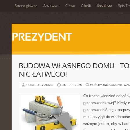
Archiwum
Redakcja
Strona główna
Głowa
Górnik
Spis Tr
PREZYDENT
BUDOWA WŁASNEGO DOMU – TO
NIC ŁATWEGO!
POSTED BY ADMIN
LIS - 30 - 2025
MOŻLIWOŚĆ KOMENTOWAN
Co trzeba wiedzieć odnośni
przeprowadzkowej? Kiedy c
przeprowadzić się z na przy
musi przyjąć do wiadomośc
ważnym jest to, aby w bard