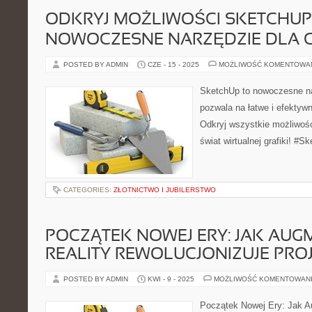
ODKRYJ MOŻLIWOŚCI SKETCHUP
NOWOCZESNE NARZĘDZIE DLA 
POSTED BY ADMIN
CZE - 15 - 2025
MOŻLIWOŚĆ KOMENTOWA
SketchUp to nowoczesne nar
pozwala na łatwe i efektyw
Odkryj wszystkie możliwośc
świat wirtualnej grafiki! #S
CATEGORIES:
ZŁOTNICTWO I JUBILERSTWO
POCZĄTEK NOWEJ ERY: JAK AUG
REALITY REWOLUCJONIZUJE PR
POSTED BY ADMIN
KWI - 9 - 2025
MOŻLIWOŚĆ KOMENTOWAN
Początek Nowej Ery: Jak A