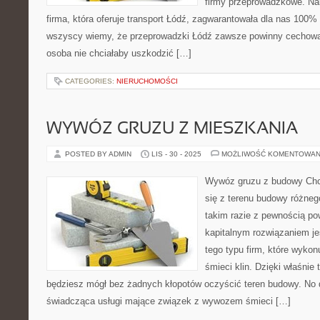
firmy przeprowadzkowe. Nal
firma, która oferuje transport Łódź, zagwarantowała dla nas 100%
wszyscy wiemy, że przeprowadzki Łódź zawsze powinny cechować
osoba nie chciałaby uszkodzić […]
CATEGORIES:
NIERUCHOMOŚCI
WYWÓZ GRUZU Z MIESZKANIA
POSTED BY ADMIN
LIS - 30 - 2025
MOŻLIWOŚĆ KOMENTOWAN
Wywóz gruzu z budowy Chc
się z terenu budowy różneg
takim razie z pewnością po
kapitalnym rozwiązaniem jes
tego typu firm, które wykon
śmieci klin. Dzięki właśnie
będziesz mógł bez żadnych kłopotów oczyścić teren budowy. No d
świadcząca usługi mające związek z wywozem śmieci […]