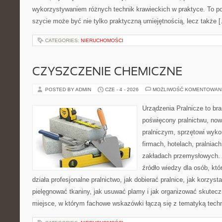
wykorzystywaniem różnych technik krawieckich w praktyce. To por
szycie może być nie tylko praktyczną umiejętnością, lecz także 
CATEGORIES:
NIERUCHOMOŚCI
CZYSZCZENIE CHEMICZNE
POSTED BY ADMIN
CZE - 4 - 2026
MOŻLIWOŚĆ KOMENTOWAN
Urządzenia Pralnicze to br
poświęcony pralnictwu, n
pralniczym, sprzętowi wy
firmach, hotelach, pralniac
zakładach przemysłowych. 
źródło wiedzy dla osób, któ
działa profesjonalne pralnictwo, jak dobierać pralnice, jak korzyst
pielęgnować tkaniny, jak usuwać plamy i jak organizować skutecz
miejsce, w którym fachowe wskazówki łączą się z tematyką techno