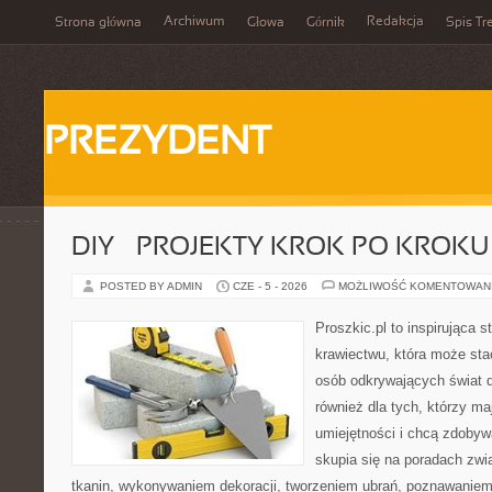
Archiwum
Redakcja
Strona główna
Głowa
Górnik
Spis Tr
PREZYDENT
DIY – PROJEKTY KROK PO KROKU
POSTED BY ADMIN
CZE - 5 - 2026
MOŻLIWOŚĆ KOMENTOWAN
Proszkic.pl to inspirująca 
krawiectwu, która może stać
osób odkrywających świat 
również dla tych, którzy m
umiejętności i chcą zdoby
skupia się na poradach zw
tkanin, wykonywaniem dekoracji, tworzeniem ubrań, poznawaniem