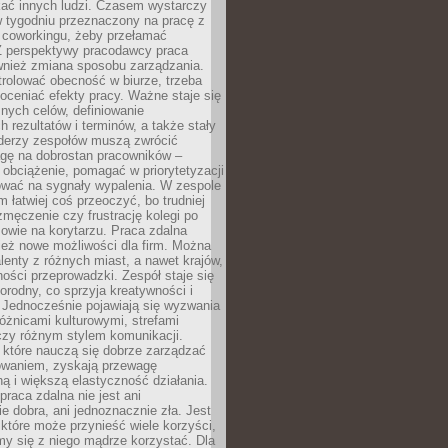
kać innych ludzi. Czasem wystarczy
w tygodniu przeznaczony na pracę z
y coworkingu, żeby przełamać
Z perspektywy pracodawcy praca
ównież zmiana sposobu zarządzania.
rolować obecność w biurze, trzeba
oceniać efekty pracy. Ważne staje się
snych celów, definiowanie
 rezultatów i terminów, a także stały
iderzy zespołów muszą zwrócić
gę na dobrostan pracowników –
obciążenie, pomagać w priorytetyzacji
ować na sygnały wypalenia. W zespole
 łatwiej coś przeoczyć, bo trudniej
męczenie czy frustrację kolegi po
mowie na korytarzu. Praca zdalna
ież nowe możliwości dla firm. Można
alenty z różnych miast, a nawet krajów,
ości przeprowadzki. Zespół staje się
norodny, co sprzyja kreatywności i
 Jednocześnie pojawiają się wyzwania
óżnicami kulturowymi, strefami
zy różnym stylem komunikacji.
 które nauczą się dobrze zarządzać
owaniem, zyskają przewagę
ą i większą elastyczność działania.
praca zdalna nie jest ani
e dobra, ani jednoznacznie zła. Jest
które może przynieść wiele korzyści,
my się z niego mądrze korzystać. Dla