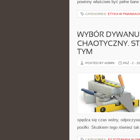
powinny właściwie być pełne barw
CATEGORIES:
ETYKA W FINANSAC
WYBÓR DYWANU 
CHAOTYCZNY. ST
TYM
POSTED BY ADMIN
PAŹ - 2 - 2
spędza się czas wolny, odpoczywa 
posiłki. Skutkiem tego również tak
CATEGORIES:
FIZJOTERAPIA W ON