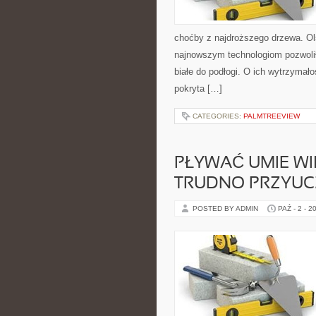
choćby z najdroższego drzewa. Ol
najnowszym technologiom pozwolił
białe do podłogi. O ich wytrzymał
pokryta […]
CATEGORIES:
PALMTREEVIEW
PŁYWAĆ UMIE WIĘ
TRUDNO PRZYUC
POSTED BY ADMIN
PAŹ - 2 - 2