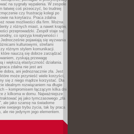
ować na sygnały wypalenia. W zespole
 łatwiej coś przeoczyć, bo trudniej
męczenie czy frustrację kolegi po
mowie na korytarzu. Praca zdalna
ież nowe możliwości dla firm. Można
alenty z różnych miast, a nawet krajów,
ości przeprowadzki. Zespół staje się
norodny, co sprzyja kreatywności i
 Jednocześnie pojawiają się wyzwania
óżnicami kulturowymi, strefami
zy różnym stylem komunikacji.
 które nauczą się dobrze zarządzać
owaniem, zyskają przewagę
ą i większą elastyczność działania.
praca zdalna nie jest ani
e dobra, ani jednoznacznie zła. Jest
które może przynieść wiele korzyści,
my się z niego mądrze korzystać. Dla
ie idealnym rozwiązaniem na długie
nych – kompromisem łączącym kilka dni
rze z kilkoma w domu. Najważniejsze
e traktować jej jako tymczasowego „zła
”, ale jako szansę na świadome
nie swojego trybu życia, tak by praca
, ale nie jedynym jego elementem.