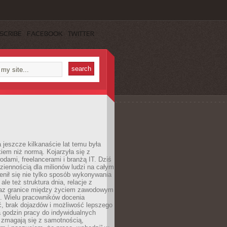
SCRIBE
FACEBOOK
TWITTER
 jeszcze kilkanaście lat temu była
kiem niż normą. Kojarzyła się z
dami, freelancerami i branżą IT. Dziś
dziennością dla milionów ludzi na całym
enił się nie tylko sposób wykonywania
le też struktura dnia, relacje z
az granice między życiem zawodowym
. Wielu pracowników docenia
, brak dojazdów i możliwość lepszego
 godzin pracy do indywidualnych
i zmagają się z samotnością,