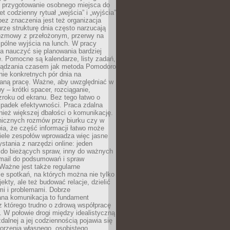
, przygotowanie osobnego miejsca do
t codzienny rytuał „wejścia” i „wyjścia”
 bez znaczenia jest też organizacja
rze strukturę dnia często narzucają
rozmowy z przełożonym, przerwy na
pólne wyjścia na lunch. W pracy
ba nauczyć się planowania bardziej
. Pomocne są kalendarze, listy zadań,
rządzania czasem jak metoda Pomodoro
ie konkretnych pór dnia na
aną pracę. Ważne, aby uwzględniać w
y – krótki spacer, rozciąganie,
roku od ekranu. Bez tego łatwo o
spadek efektywności. Praca zdalna
ież większej dbałości o komunikację.
nicznych rozmów przy biurku czy w
ia, że część informacji łatwo może
Wiele zespołów wprowadza więc jasne
stania z narzędzi online: jeden
 do bieżących spraw, inny do ważnych
-mail do podsumowań i spraw
Ważne jest także regularne
e spotkań, na których można nie tylko
ekty, ale też budować relacje, dzielić
mi i problemami. Dobrze
ana komunikacja to fundament
z którego trudno o zdrową współpracę
. W połowie drogi między idealistyczną
zdalnej a jej codziennością pojawia się
orzenia własnego, osobistego