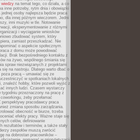
 wiedzy
na temat tego, co działa, a co
a inne potrzeby, rytm dnia i obowiązki
jednej osoby najlepsza będzie praca
o, dla innej późnym wieczorem. Jedni
iszy, inni muzyki w tle. Notowanie
rwacji, eksperymentowanie z różnymi
ganizacji i wyciąganie wniosków
pniowo zbudować system, który
piera, zamiast przeszkadzać. Nie
apominać o aspekcie społecznym.
 praca z domu może powodować
lacji. Brak bezpośredniego kontaktu z
mów na żywo, wspólnego śmiania się
ia spraw niezwiązanych z projektami
a się na nastroju. Dlatego warto dbać o
e poza pracą – umawiać się ze
uczestniczyć w spotkaniach lokalnych
, znaleźć hobby, które pozwoli wyjść z
kać innych ludzi. Czasem wystarczy
w tygodniu przeznaczony na pracę z
y coworkingu, żeby przełamać
Z perspektywy pracodawcy praca
ównież zmiana sposobu zarządzania.
rolować obecność w biurze, trzeba
oceniać efekty pracy. Ważne staje się
snych celów, definiowanie
 rezultatów i terminów, a także stały
iderzy zespołów muszą zwrócić
gę na dobrostan pracowników –
obciążenie, pomagać w priorytetyzacji