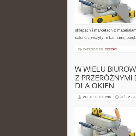
sklepach i marketach z materiałam
salonu z wszytymi taśmami, obrę
CATEGORIES:
CZECHY
W WIELU BIURO
Z PRZERÓŻNYMI
DLA OKIEN
POSTED BY ADMIN
PAŹ - 2 - 2