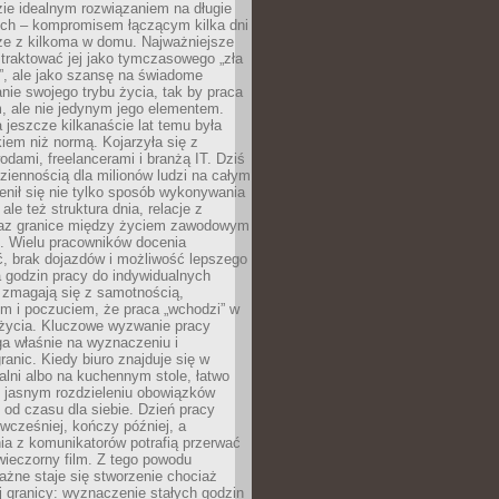
ie idealnym rozwiązaniem na długie
nych – kompromisem łączącym kilka dni
rze z kilkoma w domu. Najważniejsze
e traktować jej jako tymczasowego „zła
”, ale jako szansę na świadome
nie swojego trybu życia, tak by praca
, ale nie jedynym jego elementem.
 jeszcze kilkanaście lat temu była
kiem niż normą. Kojarzyła się z
dami, freelancerami i branżą IT. Dziś
dziennością dla milionów ludzi na całym
enił się nie tylko sposób wykonywania
le też struktura dnia, relacje z
az granice między życiem zawodowym
. Wielu pracowników docenia
, brak dojazdów i możliwość lepszego
 godzin pracy do indywidualnych
i zmagają się z samotnością,
m i poczuciem, że praca „wchodzi” w
 życia. Kluczowe wyzwanie pracy
ga właśnie na wyznaczeniu i
ranic. Kiedy biuro znajduje się w
ialni albo na kuchennym stole, łatwo
 jasnym rozdzieleniu obowiązków
od czasu dla siebie. Dzień pracy
wcześniej, kończy później, a
ia z komunikatorów potrafią przerwać
wieczorny film. Z tego powodu
żne staje się stworzenie chociaż
 granicy: wyznaczenie stałych godzin