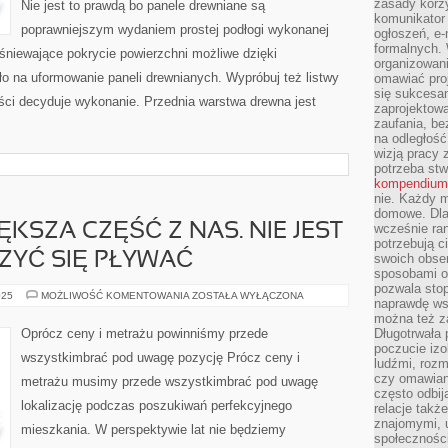
zasady korzy
Nie jest to prawdą bo panele drewniane są
komunikator
poprawniejszym wydaniem prostej podłogi wykonanej
ogłoszeń, e
formalnych. 
śniewające pokrycie powierzchni możliwe dzięki
organizowani
o na uformowanie paneli drewnianych. Wypróbuj też listwy
omawiać proj
się sukcesa
ości decyduje wykonanie. Przednia warstwa drewna jest
zaprojektow
zaufania, be
na odległość
wizją pracy 
potrzeba stw
kompendium
nie. Każdy m
domowe. Dla 
KSZA CZĘŚĆ Z NAS. NIE JEST
wcześnie ran
potrzebują c
ZYĆ SIĘ PŁYWAĆ
swoich obse
sposobami or
pozwala sto
PŁYWAĆ
025
MOŻLIWOŚĆ KOMENTOWANIA
ZOSTAŁA WYŁĄCZONA
naprawdę ws
UMIE
WIĘKSZA
można też z
CZĘŚĆ
Oprócz ceny i metrażu powinniśmy przede
Długotrwała
Z
poczucie izo
NAS.
wszystkimbrać pod uwagę pozycję Prócz ceny i
NIE
ludźmi, roz
JEST
czy omawian
metrażu musimy przede wszystkimbrać pod uwagę
TRUDNO
często odbij
PRZYUCZYĆ
lokalizację podczas poszukiwań perfekcyjnego
SIĘ
relacje takż
PŁYWAĆ
znajomymi, 
mieszkania. W perspektywie lat nie będziemy
społeczności