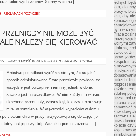
 oraz kolorowych wzorów. Ściany w domu […]
jednych będz
lata, dla in
pracy w biu
H I REKLAMACH POŻYCZEK
jest, aby ni
koniecznego
zaprojektowa
była ważnym
PRZENIGDY NIE MOŻE BYĆ
Praca zdalna
raczej wyjąt
ALE NALEŻY SIĘ KIEROWAĆ
wolnymi zawo
stała się co
świecie. Zmi
obowiązków, a
WYBÓR
zespołem or
025
MOŻLIWOŚĆ KOMENTOWANIA
ZOSTAŁA WYŁĄCZONA
DYWANU
a prywatnym
PRZENIGDY
elastyczność
NIE
Mnóstwo posiadłości wyróżnia się tym, że są jakiś
MOŻE
dopasowania
BYĆ
potrzeb. Inn
sposób administrowane Stare przysłowie powiada, że
CHAOTYCZNY.
rozproszenie
STALE
wszędzie jest porządnie, niemniej jednak w domu
NALEŻY
każdą sferę
SIĘ
zdalnej pole
zawsze jest najprawidłowiej. W nim każdy ma własne
KIEROWAĆ
utrzymaniu g
TYM
ukochane przedmioty, własny kąt, kojarzy z nim swoje
salonie, syp
zapomnieć o
miłe wspomnienia. W większości wypadków w domu
zawodowych 
zaczyna się 
po ciężkim dniu w pracy, przygotowuje się do zajęć, je
powiadomien
 istotny jest jego wystrój. Wszelkie pomieszczenia […]
kolację czy 
wyjątkowo wa
symbolicznej
KOLOGII