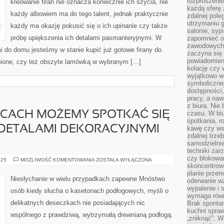
rozproszenie
kreowanie firan nie oznacza koniecznie ich szycia, nie
ZACHOWAŁY
każdą sferę
ONE
każdy albowiem ma do tego talent, jednak praktycznie
SWÓJ
zdalnej pole
ŁADNY
utrzymaniu g
WYGLĄD
każdy ma okazję pokusić się o ich upinanie czy także
JEST
salonie, syp
REGULARNE
próbę upiększenia ich detalami pasmanteryjnymi. W
zapomnieć o
zawodowych 
i do domu jesteśmy w stanie kupić już gotowe firany do
zaczyna się 
powiadomien
bione, czy też obszyte lamówką w wybranym […]
kolację czy 
wyjątkowo wa
symbolicznej
dostępności
pracy, a nawe
z biura. Nie
WCACH MOŻEMY SPOTKAĆ SIĘ
czasu. W biu
spotkania, 
 DETALAMI DEKORACYJNYMI
kawę czy ws
zdalnej trze
samodzielnie
techniki za
czy blokowan
W
025
MOŻLIWOŚĆ KOMENTOWANIA
ZOSTAŁA WYŁĄCZONA
WIELU
skoncentrow
BIUROWCACH
planie przerw
MOŻEMY
Niesłychanie w wielu przypadkach zapewne Mnóstwo
oderwanie wz
SPOTKAĆ
SIĘ
wypalenie i 
osób kiedy słucha o kasetonach podłogowych, myśli o
Z
wymaga równ
PRZERÓŻNYMI
delikatnych deseczkach nie posiadających nic
Brak sponta
DETALAMI
DEKORACYJNYMI
kuchni spraw
wspólnego z prawdziwą, wytrzymałą drewnianą podłogą.
DLA
„zniknąć”. 
OKIEN