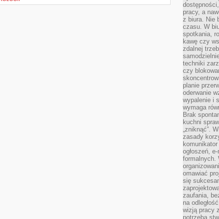
dostępności
pracy, a nawe
z biura. Nie
czasu. W biu
spotkania, 
kawę czy ws
zdalnej trze
samodzielnie
techniki za
czy blokowan
skoncentrow
planie przerw
oderwanie wz
wypalenie i 
wymaga równ
Brak sponta
kuchni spraw
„zniknąć”. 
zasady korzy
komunikator
ogłoszeń, e
formalnych. 
organizowani
omawiać proj
się sukcesa
zaprojektow
zaufania, be
na odległość
wizją pracy 
potrzeba stw