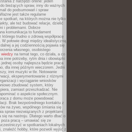
stania z narzędzi online: jeden
 do bieżących spraw, inny do ważnych
-mail do podsumowań i spraw
Ważne jest także regularne
e spotkań, na których można nie tylko
ekty, ale też budować relacje, dzielić
mi i problemami. Dobrze
ana komunikacja to fundament
z którego trudno o zdrową współpracę
. W połowie drogi między idealistyczną
zdalnej a jej codziennością pojawia się
orzenia własnego, osobistego
 wiedzy
na temat tego, co działa, a co
a inne potrzeby, rytm dnia i obowiązki
jednej osoby najlepsza będzie praca
o, dla innej późnym wieczorem. Jedni
iszy, inni muzyki w tle. Notowanie
rwacji, eksperymentowanie z różnymi
ganizacji i wyciąganie wniosków
pniowo zbudować system, który
piera, zamiast przeszkadzać. Nie
apominać o aspekcie społecznym.
 praca z domu może powodować
lacji. Brak bezpośredniego kontaktu z
mów na żywo, wspólnego śmiania się
ia spraw niezwiązanych z projektami
a się na nastroju. Dlatego warto dbać o
e poza pracą – umawiać się ze
uczestniczyć w spotkaniach lokalnych
, znaleźć hobby, które pozwoli wyjść z