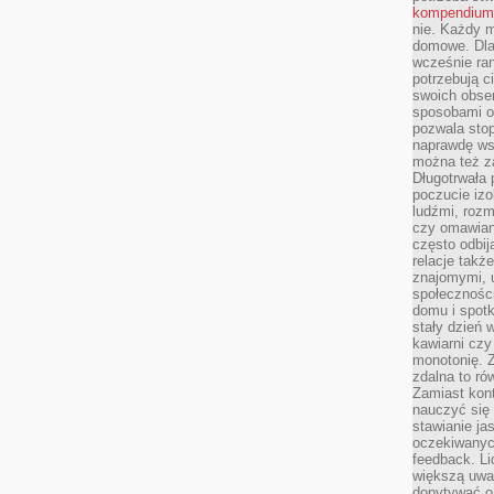
kompendium
nie. Każdy m
domowe. Dla 
wcześnie ran
potrzebują c
swoich obse
sposobami or
pozwala sto
naprawdę ws
można też z
Długotrwała
poczucie izo
ludźmi, roz
czy omawian
często odbij
relacje takż
znajomymi, 
społeczności
domu i spot
stały dzień 
kawiarni cz
monotonię. 
zdalna to r
Zamiast kont
nauczyć się 
stawianie ja
oczekiwanych
feedback. L
większą uwa
dopytywać o 