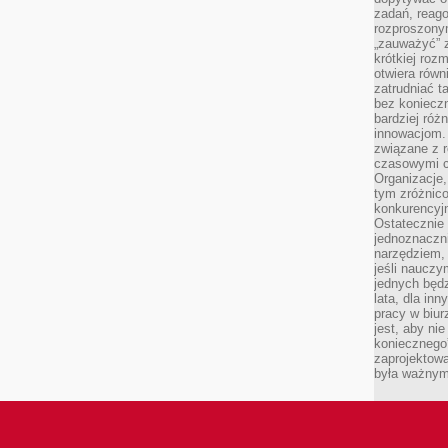
zadań, reag
rozproszonym
„zauważyć” z
krótkiej roz
otwiera równ
zatrudniać t
bez konieczn
bardziej róż
innowacjom.
związane z r
czasowymi c
Organizacje,
tym zróżnic
konkurencyjn
Ostatecznie 
jednoznaczni
narzędziem, 
jeśli nauczy
jednych będz
lata, dla in
pracy w biu
jest, aby ni
koniecznego
zaprojektowa
była ważnym