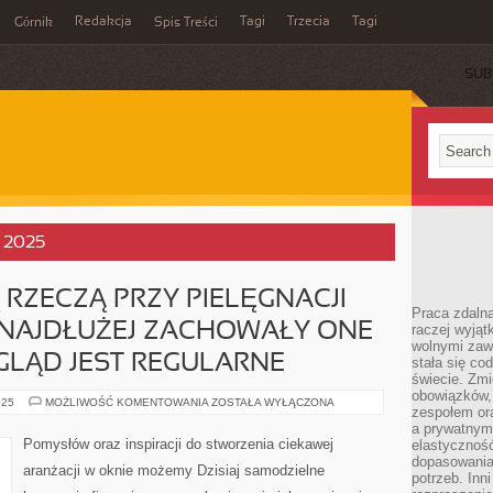
Redakcja
Tagi
Trzecia
Tagi
Górnik
Spis Treści
SUB
, 2025
 RZECZĄ PRZY PIELĘGNACJI
Praca zdalna
K NAJDŁUŻEJ ZACHOWAŁY ONE
raczej wyjąt
wolnymi zawo
GLĄD JEST REGULARNE
stała się co
świecie. Zmi
obowiązków, a
NAJISTOTNIEJSZĄ
025
MOŻLIWOŚĆ KOMENTOWANIA
ZOSTAŁA WYŁĄCZONA
zespołem or
RZECZĄ
PRZY
a prywatnym
PIELĘGNACJI
Pomysłów oraz inspiracji do stworzenia ciekawej
elastyczność
FIRANEK,
dopasowania
BY
aranżacji w oknie możemy Dzisiaj samodzielne
JAK
potrzeb. Inn
NAJDŁUŻEJ