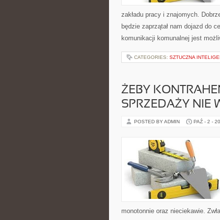
zakładu pracy i znajomych. Dobrze
będzie zaprzątał nam dojazd do ce
komunikacji komunalnej jest możl
CATEGORIES:
SZTUCZNA INTELIGE
ŻEBY KONTRAHE
SPRZEDAŻY NIE 
POSTED BY ADMIN
PAŹ - 2 - 2
monotonnie oraz nieciekawie. Zwła