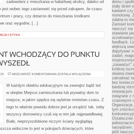
zadowoleni z mieszkania w hałaśliwej okolicy, daleko od
domu i spot
stały dzień 
 jest wobec tego zastanowić się przed zakupem, ile czasu
kawiarni cz
monotonię. 
ntrum i pracy, czy dotarcie do mieszkania środkami
zdalna to r
iwe oraz wygodne, […]
Zamiast kont
nauczyć się 
stawianie ja
NCJA I ETYKA
oczekiwanych
feedback. L
większą uwa
dopytywać o 
NT WCHODZĄCY DO PUNKTU
zadań, reag
rozproszonym
WYSZEDŁ
„zauważyć” z
krótkiej roz
otwiera równ
ŻEBY
025
MOŻLIWOŚĆ KOMENTOWANIA
ZOSTAŁA WYŁĄCZONA
KONTRAHENT
zatrudniać t
WCHODZĄCY
bez konieczn
DO
W każdym obiektu edukacyjnym na zewnątrz bądź też
bardziej róż
PUNKTU
SPRZEDAŻY
innowacjom.
w obrębie Miejsce zamieszkania lub prywatny dom to
NIE
związane z r
WYSZEDŁ
miejsce, w jakim spędza się wybitnie mnóstwo czasu. Z
czasowymi c
Organizacje,
tego to właśnie powodu dobrze jest je urządzić tak, żeby
tym zróżnic
konkurencyjn
wszyscy domownicy czuli się w nim jak najprawidłowiej.
Ostatecznie 
Białe, nieprzyozdobione niczym ściany wyglądają
jednoznaczni
narzędziem, 
szcza widoczne to jest w pokojach dziecięcych, które
jeśli nauczy