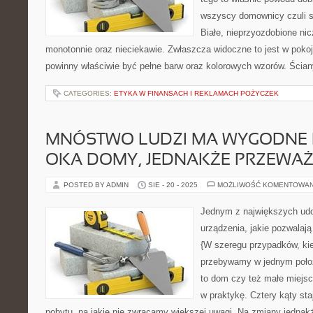
wszyscy domownicy czuli si
Białe, nieprzyozdobione ni
monotonnie oraz nieciekawie. Zwłaszcza widoczne to jest w pokoj
powinny właściwie być pełne barw oraz kolorowych wzorów. Ścia
CATEGORIES:
ETYKA W FINANSACH I REKLAMACH POŻYCZEK
MNÓSTWO LUDZI MA WYGODNE I
OKA DOMY, JEDNAKŻE PRZEWAŻ
POSTED BY ADMIN
SIE - 20 - 2025
MOŻLIWOŚĆ KOMENTOWA
Jednym z największych ud
urządzenia, jakie pozwalają 
{W szeregu przypadków, kie
przebywamy w jednym położe
to dom czy też małe miej
w praktykę. Cztery kąty st
pobytu, na jakie nie zwracamy większej uwagi. Na zmiany jednakż