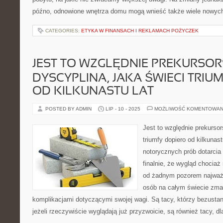
późno, odnowione wnętrza domu mogą wnieść także wiele nowyc
CATEGORIES:
ETYKA W FINANSACH I REKLAMACH POŻYCZEK
JEST TO WZGLĘDNIE PREKURSO
DYSCYPLINA, JAKA ŚWIECI TRIU
OD KILKUNASTU LAT
POSTED BY ADMIN
LIP - 10 - 2025
MOŻLIWOŚĆ KOMENTOWAN
Jest to względnie prekursor
triumfy dopiero od kilkunas
notorycznych prób dotarcia 
finalnie, że wygląd chociaż
od żadnym pozorem najważn
osób na całym świecie zma
komplikacjami dotyczącymi swojej wagi. Są tacy, którzy bezustan
jeżeli rzeczywiście wyglądają już przyzwoicie, są również tacy, d