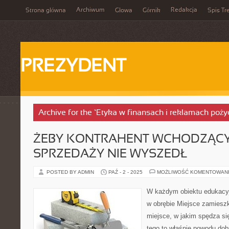
Archiwum
Redakcja
Strona główna
Głowa
Górnik
Spis Tr
PREZYDENT
Archive for the ‘Etyka w finansach i reklamach poż
ŻEBY KONTRAHENT WCHODZĄCY
SPRZEDAŻY NIE WYSZEDŁ
POSTED BY ADMIN
PAŹ - 2 - 2025
MOŻLIWOŚĆ KOMENTOWAN
W każdym obiektu edukacy
w obrębie Miejsce zamieszk
miejsce, w jakim spędza si
tego to właśnie powodu dobr