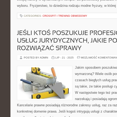
wyboru. Fryzjerstwo, to dziedzina rodzaju modne fryzury, w której
CATEGORIES:
CROSSFIT I TRENING OBWODOWY
JEŚLI KTOŚ POSZUKUJE PROFE
USŁUG JURYDYCZNYCH, JAKIE 
ROZWIĄZAĆ SPRAWY
POSTED BY ADMIN
LIP - 21 - 2025
MOŻLIWOŚĆ KOMENTOWAN
Jakim sposobem poszukiwa
wymarzoną? Wiele osób pos
czasach biegłych usług pra
są takie, że takie posługi 
W następstwie tego też praw
narzekają i posiadają ogrom
Kancelarie prawne posiadają różnorodne zakresy usług, raz za raz
konkretnej domenie prawa. Jeśli kogoś intrygują usługi z charak