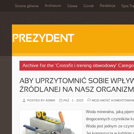
Archiwum
Redakcja
Strona główna
Głowa
Górnik
Spis Tr
PREZYDENT
Archive for the ‘Crossfit i trening obwodowy’ Catego
ABY UPRZYTOMNIĆ SOBIE WPŁ
ŹRÓDLANEJ NA NASZ ORGANIZM
POSTED BY ADMIN
PAŹ - 1 - 2025
MOŻLIWOŚĆ KOMENTOWAN
Woda mineralna, jaką pije
drogocennych czynników ka
Woda jest jednym ze czynn
Jej kompozycja w ludzkim 