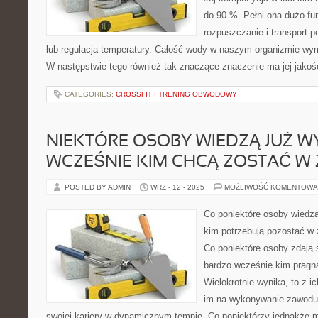
do 90 %. Pełni ona dużo fun
rozpuszczanie i transport 
lub regulacja temperatury. Całość wody w naszym organizmie wym
W następstwie tego również tak znaczące znaczenie ma jej jako
CATEGORIES:
CROSSFIT I TRENING OBWODOWY
NIEKTÓRE OSOBY WIEDZĄ JUŻ WY
WCZEŚNIE KIM CHCĄ ZOSTAĆ W 
POSTED BY ADMIN
WRZ - 12 - 2025
MOŻLIWOŚĆ KOMENTOWA
Co poniektóre osoby wiedzą
kim potrzebują pozostać w
Co poniektóre osoby zdają 
bardzo wcześnie kim pragną
Wielokrotnie wynika, to z ic
im na wykonywanie zawodu z
swojej kariery w dynamicznym tempie. Co poniektórzy jednakże 