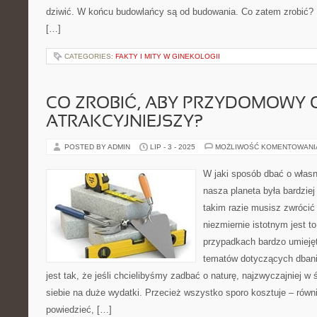
dziwić. W końcu budowlańcy są od budowania. Co zatem zrobić?
[…]
CATEGORIES:
FAKTY I MITY W GINEKOLOGII
CO ZROBIĆ, ABY PRZYDOMOWY 
ATRAKCYJNIEJSZY?
POSTED BY ADMIN
LIP - 3 - 2025
MOŻLIWOŚĆ KOMENTOWAN
W jaki sposób dbać o własn
nasza planeta była bardzi
takim razie musisz zwróci
niezmiernie istotnym jest t
przypadkach bardzo umiejęt
tematów dotyczących dbania
jest tak, że jeśli chcielibyśmy zadbać o naturę, najzwyczajniej w
siebie na duże wydatki. Przecież wszystko sporo kosztuje – równ
powiedzieć, […]