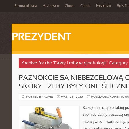
Archiwum
Redakcja
Strona główna
Głowa
Górnik
Spis Tr
PREZYDENT
Archive for the ‘Fakty i mity w ginekologii’ Category
PAZNOKCIE SĄ NIEBEZCELOWĄ 
SKÓRY – ŻEBY BYŁY ONE ŚLICZN
POSTED BY ADMIN
WRZ - 23 - 2025
MOŻLIWOŚĆ KOMENTOWA
Każdy fantazjuje o takiej pr
spełniać Damy troszczą się
intensywnie – wzmacniają 
celu wyjątkowe odżywki. S