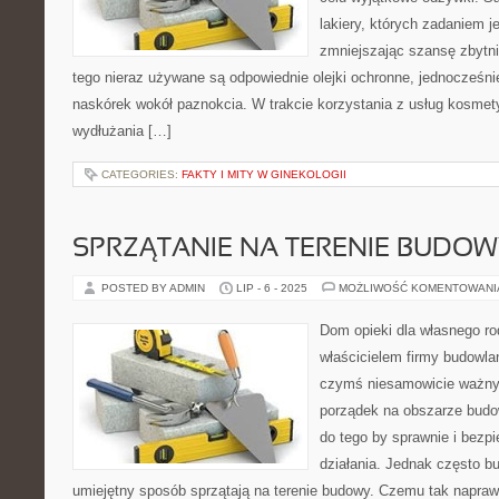
lakiery, których zadaniem j
zmniejszając szansę zbytni
tego nieraz używane są odpowiednie olejki ochronne, jednocześnie
naskórek wokół paznokcia. W trakcie korzystania z usług kosmet
wydłużania […]
CATEGORIES:
FAKTY I MITY W GINEKOLOGII
SPRZĄTANIE NA TERENIE BUDO
POSTED BY ADMIN
LIP - 6 - 2025
MOŻLIWOŚĆ KOMENTOWAN
Dom opieki dla własnego rod
właścicielem firmy budowla
czymś niesamowicie ważnym
porządek na obszarze bud
do tego by sprawnie i bezp
działania. Jednak często 
umiejętny sposób sprzątają na terenie budowy. Czemu tak napraw