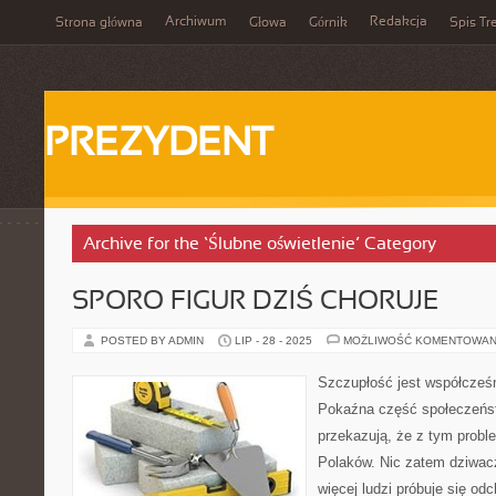
Archiwum
Redakcja
Strona główna
Głowa
Górnik
Spis Tr
PREZYDENT
Archive for the ‘Ślubne oświetlenie’ Category
SPORO FIGUR DZIŚ CHORUJE
POSTED BY ADMIN
LIP - 28 - 2025
MOŻLIWOŚĆ KOMENTOWAN
Szczupłość jest współcześ
Pokaźna część społeczeńs
przekazują, że z tym prob
Polaków. Nic zatem dziwac
więcej ludzi próbuje się od