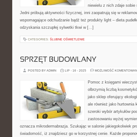
niewielu z nich zdaje sobie 
Jedni próbują aktywności fizycznej, inni zaopatrują się w rekla
wspomagające odchudzanie bądź też produkty light – dieta pude
odzyskania szczupłej sylwetki tkwi w […]
CATEGORIES:
ŚLUBNE OŚWIETLENIE
SPRZĘT BUDOWLANY
POSTED BY ADMIN
LIP - 16 - 2025
MOŻLIWOŚĆ KOMENTOWAN
Pomoc z księgami wieczyst
olbrzymią liczbą kosmetykó
jako sklep oferujący ekolog
ale również jako hurtowni
szeroki wybór artykułów po
zastosowaniu wyżej wymie
oznacza mikrodermabrazja. Szukając w salonie jakiegokolwiek p
świadomość, iż znajdziesz go w korzystnej cenie. Każde propon