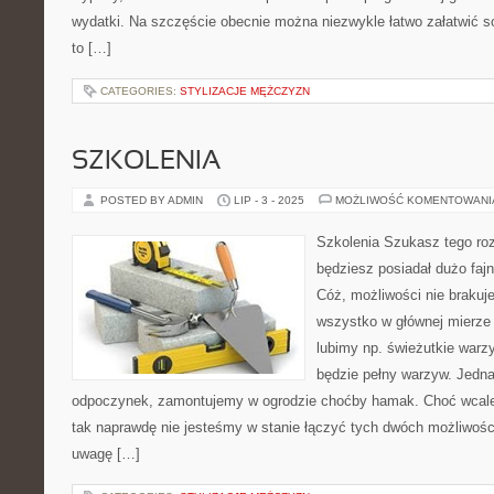
wydatki. Na szczęście obecnie można niezwykle łatwo załatwić s
to […]
CATEGORIES:
STYLIZACJE MĘŻCZYZN
SZKOLENIA
POSTED BY ADMIN
LIP - 3 - 2025
MOŻLIWOŚĆ KOMENTOWAN
Szkolenia Szukasz tego roz
będziesz posiadał dużo faj
Cóż, możliwości nie braku
wszystko w głównej mierze z
lubimy np. świeżutkie warz
będzie pełny warzyw. Jednak
odpoczynek, zamontujemy w ogrodzie choćby hamak. Choć wcale 
tak naprawdę nie jesteśmy w stanie łączyć tych dwóch możliwo
uwagę […]