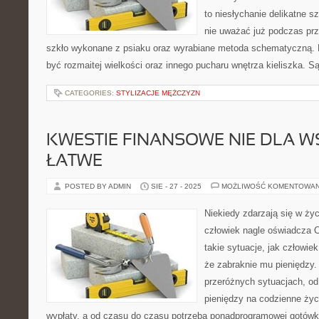
to niesłychanie delikatne s
nie uważać już podczas prz
szkło wykonane z psiaku oraz wyrabiane metoda schematyczną. 
być rozmaitej wielkości oraz innego pucharu wnętrza kieliszka. S
CATEGORIES:
STYLIZACJE MĘŻCZYZN
KWESTIE FINANSOWE NIE DLA W
ŁATWE
POSTED BY ADMIN
SIE - 27 - 2025
MOŻLIWOŚĆ KOMENTOWA
Niekiedy zdarzają się w życ
człowiek nagle oświadcza 
takie sytuacje, jak człowie
że zabraknie mu pieniędzy. 
przeróżnych sytuacjach, o
pieniędzy na codzienne życi
wypłaty, a od czasu do czasu potrzeba ponadprogramowej gotówk