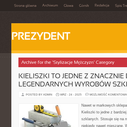
Archiwum
Redakcja
Strona główna
Głowa
Górnik
Spis Tr
PREZYDENT
Archive for the ‘Stylizacje Mężczyzn’ Category
KIELISZKI TO JEDNE Z ZNACZNIE
LEGENDARNYCH WYROBÓW SZK
POSTED BY ADMIN
WRZ - 24 - 2025
MOŻLIWOŚĆ KOMENTOWA
Nawet w markowych sklepa
Kieliszki to jedne z bardzi
szklanych. Stosuje się na n
niekiedy nawet mieszane. W