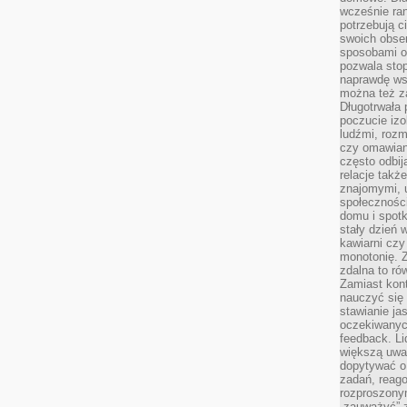
wcześnie ran
potrzebują c
swoich obse
sposobami or
pozwala sto
naprawdę ws
można też z
Długotrwała
poczucie izo
ludźmi, roz
czy omawian
często odbij
relacje takż
znajomymi, 
społeczności
domu i spot
stały dzień 
kawiarni cz
monotonię. 
zdalna to r
Zamiast kont
nauczyć się 
stawianie ja
oczekiwanych
feedback. L
większą uwa
dopytywać o 
zadań, reag
rozproszonym
„zauważyć” z