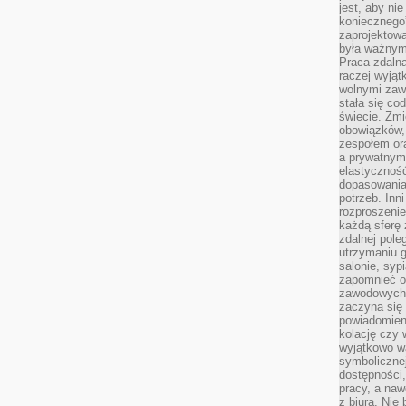
jest, aby ni
koniecznego
zaprojektowa
była ważnym
Praca zdalna
raczej wyjąt
wolnymi zawo
stała się co
świecie. Zmi
obowiązków, a
zespołem or
a prywatnym
elastyczność
dopasowania
potrzeb. Inn
rozproszenie
każdą sferę
zdalnej pole
utrzymaniu g
salonie, syp
zapomnieć o
zawodowych 
zaczyna się 
powiadomien
kolację czy 
wyjątkowo wa
symbolicznej
dostępności
pracy, a nawe
z biura. Nie