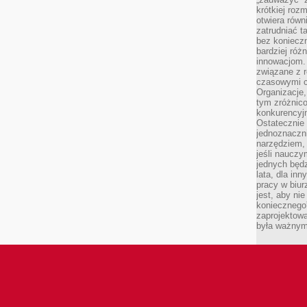
krótkiej roz
otwiera równ
zatrudniać t
bez konieczn
bardziej róż
innowacjom.
związane z r
czasowymi c
Organizacje,
tym zróżnic
konkurencyjn
Ostatecznie 
jednoznaczni
narzędziem, 
jeśli nauczy
jednych będz
lata, dla in
pracy w biu
jest, aby ni
koniecznego
zaprojektowa
była ważnym