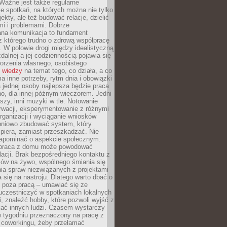
Ważne jest także regularne
e spotkań, na których można nie tylko
ekty, ale też budować relacje, dzielić
mi i problemami. Dobrze
ana komunikacja to fundament
z którego trudno o zdrową współpracę
. W połowie drogi między idealistyczną
zdalnej a jej codziennością pojawia się
orzenia własnego, osobistego
 wiedzy
na temat tego, co działa, a co
a inne potrzeby, rytm dnia i obowiązki
jednej osoby najlepsza będzie praca
o, dla innej późnym wieczorem. Jedni
iszy, inni muzyki w tle. Notowanie
rwacji, eksperymentowanie z różnymi
ganizacji i wyciąganie wniosków
pniowo zbudować system, który
piera, zamiast przeszkadzać. Nie
apominać o aspekcie społecznym.
 praca z domu może powodować
lacji. Brak bezpośredniego kontaktu z
mów na żywo, wspólnego śmiania się
ia spraw niezwiązanych z projektami
a się na nastroju. Dlatego warto dbać o
e poza pracą – umawiać się ze
uczestniczyć w spotkaniach lokalnych
, znaleźć hobby, które pozwoli wyjść z
kać innych ludzi. Czasem wystarczy
w tygodniu przeznaczony na pracę z
y coworkingu, żeby przełamać