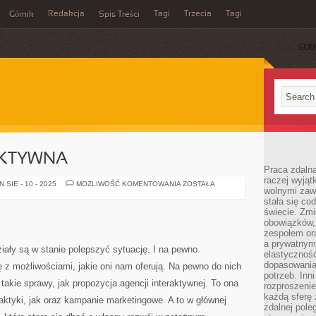
Redakcja
Tagi
Trzecia
Tagi
Górnik
Spis Treści
SUB
AKTYWNA
Praca zdalna
raczej wyjąt
AGENCJA
SIE - 10 - 2025
MOŻLIWOŚĆ KOMENTOWANIA
ZOSTAŁA
wolnymi zawo
INTERAKTYWNA
stała się co
świecie. Zmi
obowiązków, a
zespołem or
a prywatnym
ziały są w stanie polepszyć sytuację. I na pewno
elastyczność
dopasowania
 z możliwościami, jakie oni nam oferują. Na pewno do nich
potrzeb. Inn
takie sprawy, jak propozycja agencji interaktywnej. To ona
rozproszenie
każdą sferę
taktyki, jak oraz kampanie marketingowe. A to w głównej
zdalnej pole