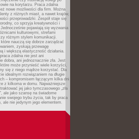
mowie na korytarzu. Praca zdalna
ież nowe możliwości dla firm. Można
alenty z różnych miast, a nawet krajów,
ości przeprowadzki. Zespół staje się
norodny, co sprzyja kreatywności i
 Jednocześnie pojawiają się wyzwania
óżnicami kulturowymi, strefami
zy różnym stylem komunikacji.
 które nauczą się dobrze zarządzać
owaniem, zyskają przewagę
ą i większą elastyczność działania.
praca zdalna nie jest ani
e dobra, ani jednoznacznie zła. Jest
które może przynieść wiele korzyści,
my się z niego mądrze korzystać. Dla
ie idealnym rozwiązaniem na długie
nych – kompromisem łączącym kilka dni
rze z kilkoma w domu. Najważniejsze
e traktować jej jako tymczasowego „zła
”, ale jako szansę na świadome
nie swojego trybu życia, tak by praca
, ale nie jedynym jego elementem.