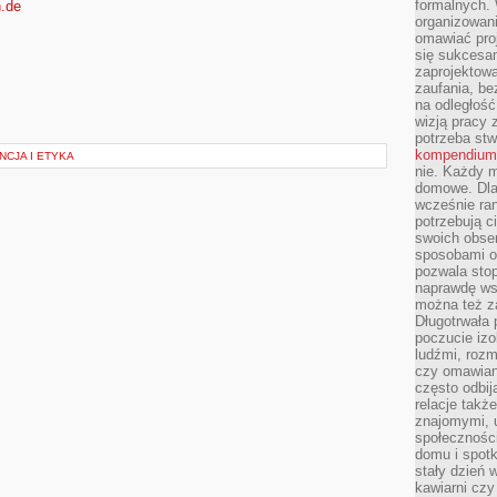
formalnych. 
n.de
organizowani
omawiać proj
się sukcesa
zaprojektow
zaufania, be
na odległość
wizją pracy 
potrzeba stw
kompendium
NCJA I ETYKA
nie. Każdy m
domowe. Dla 
wcześnie ran
potrzebują c
swoich obse
sposobami or
pozwala sto
naprawdę ws
można też z
Długotrwała
poczucie izo
ludźmi, roz
czy omawian
często odbij
relacje takż
znajomymi, 
społeczności
domu i spot
stały dzień 
kawiarni cz