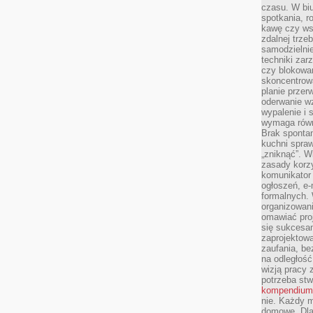
czasu. W biu
spotkania, 
kawę czy ws
zdalnej trze
samodzielnie
techniki za
czy blokowan
skoncentrow
planie przerw
oderwanie wz
wypalenie i 
wymaga równ
Brak sponta
kuchni spraw
„zniknąć”. 
zasady korzy
komunikator
ogłoszeń, e
formalnych. 
organizowani
omawiać proj
się sukcesa
zaprojektow
zaufania, be
na odległość
wizją pracy 
potrzeba stw
kompendium
nie. Każdy m
domowe. Dla 