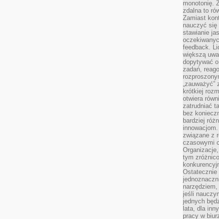
monotonię. 
zdalna to r
Zamiast kont
nauczyć się 
stawianie ja
oczekiwanych
feedback. L
większą uwa
dopytywać o 
zadań, reag
rozproszonym
„zauważyć” z
krótkiej roz
otwiera równ
zatrudniać t
bez konieczn
bardziej róż
innowacjom.
związane z r
czasowymi c
Organizacje,
tym zróżnic
konkurencyjn
Ostatecznie 
jednoznaczni
narzędziem, 
jeśli nauczy
jednych będz
lata, dla in
pracy w biu