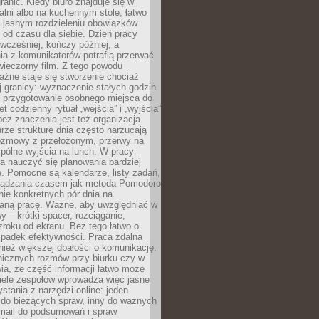
ranic. Kiedy biuro znajduje się w
ialni albo na kuchennym stole, łatwo
 jasnym rozdzieleniu obowiązków
od czasu dla siebie. Dzień pracy
wcześniej, kończy później, a
ia z komunikatorów potrafią przerwać
wieczorny film. Z tego powodu
żne staje się stworzenie chociaż
 granicy: wyznaczenie stałych godzin
, przygotowanie osobnego miejsca do
t codzienny rytuał „wejścia” i „wyjścia”
 bez znaczenia jest też organizacja
rze strukturę dnia często narzucają
rozmowy z przełożonym, przerwy na
pólne wyjścia na lunch. W pracy
ba nauczyć się planowania bardziej
. Pomocne są kalendarze, listy zadań,
rządzania czasem jak metoda Pomodoro
ie konkretnych pór dnia na
aną pracę. Ważne, aby uwzględniać w
y – krótki spacer, rozciąganie,
roku od ekranu. Bez tego łatwo o
spadek efektywności. Praca zdalna
ież większej dbałości o komunikację.
nicznych rozmów przy biurku czy w
ia, że część informacji łatwo może
Wiele zespołów wprowadza więc jasne
stania z narzędzi online: jeden
 do bieżących spraw, inny do ważnych
-mail do podsumowań i spraw