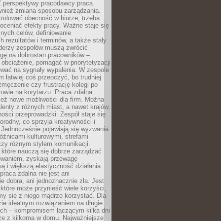
Z perspektywy pracodawcy praca
ównież zmiana sposobu zarządzania.
rolować obecność w biurze, trzeba
oceniać efekty pracy. Ważne staje się
snych celów, definiowanie
 rezultatów i terminów, a także stały
iderzy zespołów muszą zwrócić
gę na dobrostan pracowników –
obciążenie, pomagać w priorytetyzacji
ować na sygnały wypalenia. W zespole
 łatwiej coś przeoczyć, bo trudniej
męczenie czy frustrację kolegi po
mowie na korytarzu. Praca zdalna
ież nowe możliwości dla firm. Można
alenty z różnych miast, a nawet krajów,
ości przeprowadzki. Zespół staje się
norodny, co sprzyja kreatywności i
 Jednocześnie pojawiają się wyzwania
óżnicami kulturowymi, strefami
zy różnym stylem komunikacji.
 które nauczą się dobrze zarządzać
owaniem, zyskają przewagę
ą i większą elastyczność działania.
praca zdalna nie jest ani
e dobra, ani jednoznacznie zła. Jest
które może przynieść wiele korzyści,
my się z niego mądrze korzystać. Dla
ie idealnym rozwiązaniem na długie
nych – kompromisem łączącym kilka dni
rze z kilkoma w domu. Najważniejsze