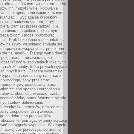
o, dla innej późnym wieczorem. Jedni
iszy, inni muzyki w tle. Notowanie
rwacji, eksperymentowanie z różnymi
ganizacji i wyciąganie wniosków
pniowo zbudować system, który
piera, zamiast przeszkadzać. Nie
apominać o aspekcie społecznym.
 praca z domu może powodować
lacji. Brak bezpośredniego kontaktu z
mów na żywo, wspólnego śmiania się
ia spraw niezwiązanych z projektami
a się na nastroju. Dlatego warto dbać o
e poza pracą – umawiać się ze
uczestniczyć w spotkaniach lokalnych
, znaleźć hobby, które pozwoli wyjść z
kać innych ludzi. Czasem wystarczy
w tygodniu przeznaczony na pracę z
y coworkingu, żeby przełamać
Z perspektywy pracodawcy praca
ównież zmiana sposobu zarządzania.
rolować obecność w biurze, trzeba
oceniać efekty pracy. Ważne staje się
snych celów, definiowanie
 rezultatów i terminów, a także stały
iderzy zespołów muszą zwrócić
gę na dobrostan pracowników –
obciążenie, pomagać w priorytetyzacji
ować na sygnały wypalenia. W zespole
 łatwiej coś przeoczyć, bo trudniej
męczenie czy frustrację kolegi po