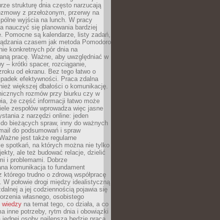
rze strukturę dnia często narzucają
rozmowy z przełożonym, przerwy na
pólne wyjścia na lunch. W pracy
ba nauczyć się planowania bardziej
. Pomocne są kalendarze, listy zadań,
rządzania czasem jak metoda Pomodoro
ie konkretnych pór dnia na
aną pracę. Ważne, aby uwzględniać w
y – krótki spacer, rozciąganie,
roku od ekranu. Bez tego łatwo o
spadek efektywności. Praca zdalna
ież większej dbałości o komunikację.
nicznych rozmów przy biurku czy w
ia, że część informacji łatwo może
Wiele zespołów wprowadza więc jasne
stania z narzędzi online: jeden
 do bieżących spraw, inny do ważnych
-mail do podsumowań i spraw
Ważne jest także regularne
e spotkań, na których można nie tylko
ekty, ale też budować relacje, dzielić
mi i problemami. Dobrze
ana komunikacja to fundament
z którego trudno o zdrową współpracę
. W połowie drogi między idealistyczną
zdalnej a jej codziennością pojawia się
orzenia własnego, osobistego
 wiedzy
na temat tego, co działa, a co
a inne potrzeby, rytm dnia i obowiązki
jednej osoby najlepsza będzie praca