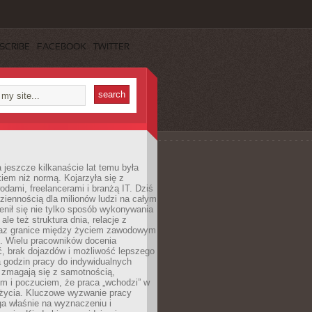
SCRIBE
FACEBOOK
TWITTER
 jeszcze kilkanaście lat temu była
kiem niż normą. Kojarzyła się z
dami, freelancerami i branżą IT. Dziś
dziennością dla milionów ludzi na całym
enił się nie tylko sposób wykonywania
le też struktura dnia, relacje z
az granice między życiem zawodowym
. Wielu pracowników docenia
, brak dojazdów i możliwość lepszego
 godzin pracy do indywidualnych
i zmagają się z samotnością,
m i poczuciem, że praca „wchodzi” w
 życia. Kluczowe wyzwanie pracy
ga właśnie na wyznaczeniu i