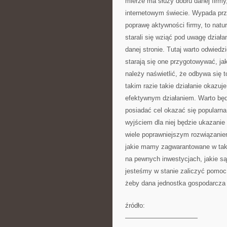
mierze ma służy dobru danej firmy
internetowym świecie. Wypada pr
poprawę aktywności firmy, to natu
starali się wziąć pod uwagę działan
danej stronie. Tutaj warto odwie
starają się one przygotowywać, jak
należy naświetlić, że odbywa się
takim razie takie działanie okazuj
efektywnym działaniem. Warto będ
posiadać cel okazać się popularn
wyjściem dla niej będzie ukazanie 
wiele poprawniejszym rozwiązanie
jakie mamy zagwarantowane w taki
na pewnych inwestycjach, jakie są
jesteśmy w stanie zaliczyć pomoc a
żeby dana jednostka gospodarcza 
źródło:
———————————