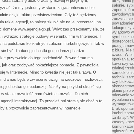
, która stara się dbać o własny rozwój w potężnym,
utrzymaniu g
salonie, syp
zyznać, że my jesteśmy w stanie zagwarantować sobie
zapomnieć o
zawodowych 
ralnie dzięki takim przedsięwzięciom. Gdy też będziemy
zaczyna się 
ia takiej agencji, to należy skupić się na jej prezentacji na
powiadomien
kolację czy 
dzić domenę www.agencja-gp.pl. Wówczas przekonamy się, że
wyjątkowo wa
 i wdrażać strategie budowy wizerunku firm w Internecie. I
symbolicznej
dostępności
 to na podstawie konkretnych założeń marketingowych. Tak w
pracy, a nawe
z biura. Nie
e się być dla danej jednostki gospodarczej bardzo
czasu. W biu
zie przyzwoicie do tego podchodzić. Pewna firma ma
spotkania, 
kawę czy ws
a, jak oraz zdobywać pokaźniejsze poparcie. Z pewnością
zdalnej trze
się w Internecie. Mimo to kwestia nie jest taka łatwa. O
samodzielnie
techniki za
m dla nas będzie zwrócenie uwagi na rzeczowe możliwości,
czy blokowan
skoncentrow
ej jednostce gospodarczej. Należy na przykład skupić się
planie przerw
 w stanie przynieść nam świetne korzyści. Do nich
oderwanie wz
wypalenie i 
gencji interaktywnej. To przecież oni starają się dbać o to,
wymaga równ
była przyzwoicie zaprezentowana w Internecie.
Brak sponta
kuchni spraw
„zniknąć”. 
zasady korzy
komunikator
ogłoszeń, e