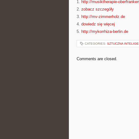
1.
http://musiktherapie-oberfranke
2.
zobacz szczegóły
3.
http://mv-zimmerholz.de
4.
dowiedz się więcej
5.
http://mykorrhiza-berlin.de
CATEGORIES:
SZTUCZNA INTELIGE
Comments are closed.