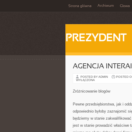
Archiwum
Strona główna
Głowa
PREZYDENT
AGENCJA INTER
POSTED BY ADMIN
POSTED ON 
WYŁĄCZONA
Zróżnicowanie blogów
Pewne przedsiębiorstwa, jak i odd
odpowiednio byłoby zaznajomić się
będziemy w stanie zakwalifikować 
jest w stanie prowadzić właściwe 