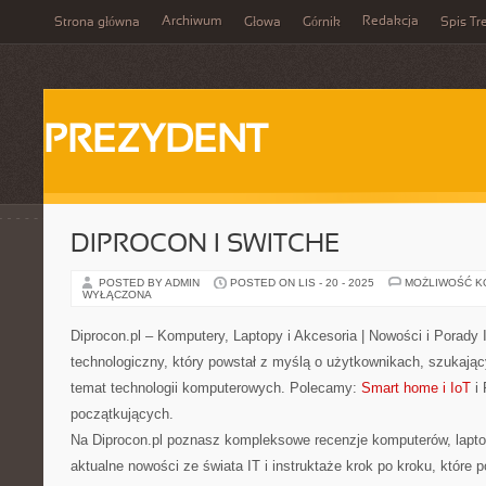
Archiwum
Redakcja
Strona główna
Głowa
Górnik
Spis Tr
PREZYDENT
DIPROCON I SWITCHE
POSTED BY ADMIN
POSTED ON LIS - 20 - 2025
MOŻLIWOŚĆ 
WYŁĄCZONA
Diprocon.pl – Komputery, Laptopy i Akcesoria | Nowości i Porady
technologiczny, który powstał z myślą o użytkownikach, szukaj
temat technologii komputerowych. Polecamy:
Smart home i IoT
i 
początkujących.
Na Diprocon.pl poznasz kompleksowe recenzje komputerów, laptop
aktualne nowości ze świata IT i instruktaże krok po kroku, które