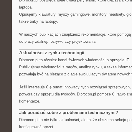
Diprocon.pl poświęca wiele uwagi peryferiom, które ulepszają kom
laptopa.
Opisujemy klawiatury, myszy gamingowe, monitory, headsety, głoś
także torby na laptopy.
W naszych publikacjach znajdziesz rekomendacje, które pomogą 
do pracy zdalnej, rozrywki czy projektowania.
Aktualności z rynku technologii
Diprocon.pl to również kanał świeżych wiadomości o sprzęcie IT.
Publikujemy wiadomości z targów, analizy rynku, a także informac
pozwalają być na bieżąco z ciągle ewoluującym światem nowych t
Jeśli interesuje Cię temat innowacyjnych rozwiązań sprzętowych
potwora czy sprzętu dla twórców, Diprocon.pl pomoże Ci łatwo zn
komentarze.
Jak poradzić sobie z problemami technicznymi?
Diprocon.pl to nie tylko aktualności, ale także obszerna sekcja po
konfigurować sprzęt.