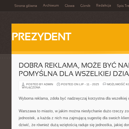
Archiwum
Redakcja
Strona główna
Głowa
Górnik
Spis Tr
PREZYDENT
DOBRA REKLAMA, MOŻE BYĆ N
POMYŚLNA DLA WSZELKIEJ DZI
POSTED BY ADMIN
POSTED ON LIP - 11 - 2025
MOŻLIWOŚĆ K
WYŁĄCZONA
Wyborna reklama, zdoła być nadzwyczaj korzystna dla wszelkiej d
Warszawa to miasto, w jakim można niesłychanie dużo rzeczy zo
jednostek, a każda z nich ma zajmującą sugestię dla swoich klie
dziwić, że również dużą wziętością raduje się jednostka, jakiej d