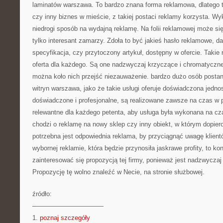
laminatów warszawa. To bardzo znana forma reklamowa, dlatego t
czy inny biznes w mieście, z takiej postaci reklamy korzysta. Wykl
niedrogi sposób na wydajną reklamę. Na folii reklamowej może si
tylko interesant zamarzy. Zdoła to być jakieś hasło reklamowe, d
specyfikacja, czy przytoczony artykuł, dostępny w ofercie. Takie 
oferta dla każdego. Są one nadzwyczaj krzyczące i chromatyczne
można koło nich przejść niezauważenie. bardzo dużo osób postana
witryn warszawa, jako że takie usługi oferuje doświadczona jednos
doświadczone i profesjonalne, są realizowane zawsze na czas w
relewantne dla każdego petenta, aby usługa była wykonana na cz
chodzi o reklamę na nowy sklep czy inny obiekt, w którym dopiero
potrzebna jest odpowiednia reklama, by przyciągnąć uwagę klient
wybornej reklamie, która będzie przynosiła jaskrawe profity, to ko
zainteresować się propozycją tej firmy, ponieważ jest nadzwyczaj
Propozycję tę wolno znaleźć w Necie, na stronie służbowej.
źródło:
———————————
1.
poznaj szczegóły