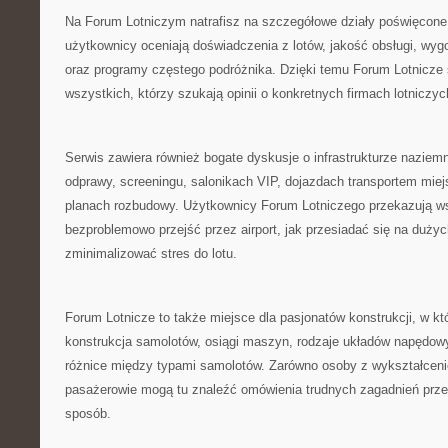
Na Forum Lotniczym natrafisz na szczegółowe działy poświęcone
użytkownicy oceniają doświadczenia z lotów, jakość obsługi, wygo
oraz programy częstego podróżnika. Dzięki temu Forum Lotnicze s
wszystkich, którzy szukają opinii o konkretnych firmach lotniczyc
Serwis zawiera również bogate dyskusje o infrastrukturze naziemn
odprawy, screeningu, salonikach VIP, dojazdach transportem miej
planach rozbudowy. Użytkownicy Forum Lotniczego przekazują w
bezproblemowo przejść przez airport, jak przesiadać się na duży
zminimalizować stres do lotu.
Forum Lotnicze to także miejsce dla pasjonatów konstrukcji, w k
konstrukcja samolotów, osiągi maszyn, rodzaje układów napędowyc
różnice między typami samolotów. Zarówno osoby z wykształceni
pasażerowie mogą tu znaleźć omówienia trudnych zagadnień prz
sposób.