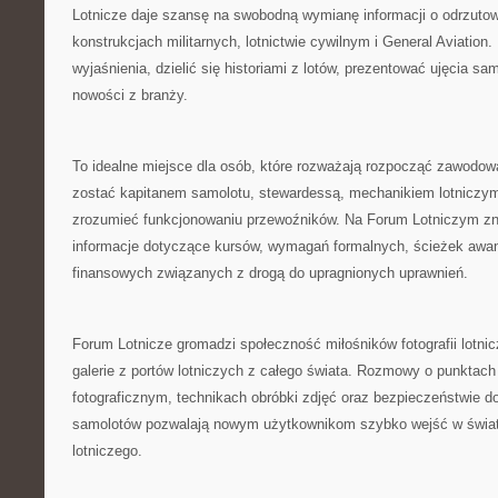
Lotnicze daje szansę na swobodną wymianę informacji o odrzutow
konstrukcjach militarnych, lotnictwie cywilnym i General Aviation
wyjaśnienia, dzielić się historiami z lotów, prezentować ujęcia 
nowości z branży.
To idealne miejsce dla osób, które rozważają rozpocząć zawodową
zostać kapitanem samolotu, stewardessą, mechanikiem lotniczym 
zrozumieć funkcjonowaniu przewoźników. Na Forum Lotniczym zn
informacje dotyczące kursów, wymagań formalnych, ścieżek awa
finansowych związanych z drogą do upragnionych uprawnień.
Forum Lotnicze gromadzi społeczność miłośników fotografii lotnic
galerie z portów lotniczych z całego świata. Rozmowy o punktac
fotograficznym, technikach obróbki zdjęć oraz bezpieczeństwie d
samolotów pozwalają nowym użytkownikom szybko wejść w świat
lotniczego.