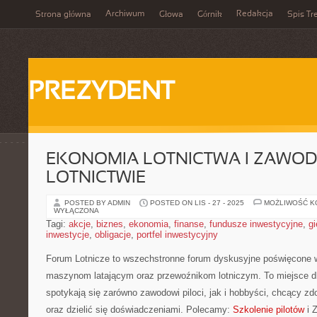
Archiwum
Redakcja
Strona główna
Głowa
Górnik
Spis Tr
PREZYDENT
EKONOMIA LOTNICTWA I ZAWOD
LOTNICTWIE
POSTED BY ADMIN
POSTED ON LIS - 27 - 2025
MOŻLIWOŚĆ 
WYŁĄCZONA
Tagi:
akcje
,
biznes
,
ekonomia
,
finanse
,
fundusze inwestycyjne
,
gi
inwestycje
,
obligacje
,
portfel inwestycyjny
Forum Lotnicze to wszechstronne forum dyskusyjne poświęcone w c
maszynom latającym oraz przewoźnikom lotniczym. To miejsce dla
spotykają się zarówno zawodowi piloci, jak i hobbyści, chcący z
oraz dzielić się doświadczeniami. Polecamy:
Szkolenie pilotów
i 