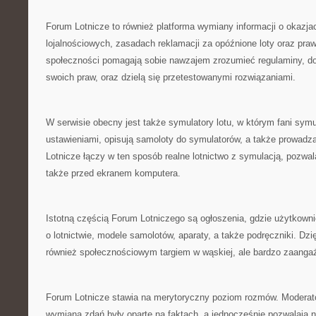
Forum Lotnicze to również platforma wymiany informacji o okazj
lojalnościowych, zasadach reklamacji za opóźnione loty oraz pr
społeczności pomagają sobie nawzajem zrozumieć regulaminy, do
swoich praw, oraz dzielą się przetestowanymi rozwiązaniami.
W serwisie obecny jest także symulatory lotu, w którym fani symu
ustawieniami, opisują samoloty do symulatorów, a także prowadzą
Lotnicze łączy w ten sposób realne lotnictwo z symulacją, pozwa
także przed ekranem komputera.
Istotną częścią Forum Lotniczego są ogłoszenia, gdzie użytkow
o lotnictwie, modele samolotów, aparaty, a także podręczniki. Dzi
również społecznościowym targiem w wąskiej, ale bardzo zaangaż
Forum Lotnicze stawia na merytoryczny poziom rozmów. Moderato
wymiana zdań były oparte na faktach, a jednocześnie pozwalają