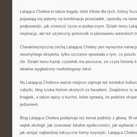
Latająca Cholera to także bogaty zbiór trików dla tych, którzy lic
pojawiają się patenty na kombinacje przesiadek, sposoby na tanie
podpowiedzi, jak zmieścić życie w podręcznym. Dzięki temu Latają
inspiracja, ale też użyteczny pomocnik w planowaniu autorskich tr
Charakterystyczną cechą Latającej Cholery jest wyrazista narracja.
nieomylnego eksperta, tylko szczerze opowiada o tym, co poszło s
źle. Dzięki temu każdy czytelnik ma poczucie, że czyta historię ko
idealnie wygładzony marketingowy tekst.
Na Latającej Cholerze ważne miejsce zajmuje też kontekst kultur
zabytki, blog szuka historii ukrytych za fasadami. Znajdziesz tu a
knajpek, a także wpisy o kuchni, które sprawią, że podróże skojar
jedzeniem.
Blog Latająca Cholera podejmuje też temat podróży z głową. W wi
wątek ekologii: jak szanować lokalne społeczności, jak wybierać 
jak omijać najbardziej toksyczne formy turystyki. Latająca Cholera