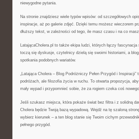
niewygodne pytania.
Na stronie znajdziesz wiele typów wpisów: od szczegółowych opis
inspiracje, aż po galerie zdjęć. Dzięki temu możesz wieczorem p
dłuższy tekst, w zależności od tego, ile masz czasu i na co masz
LatającaCholera.pl to także ekipa ludzi, których łączy fascynac
toczą się dyskusje, czytelnicy dzielą się swoimi historiami, a blo
spotkania podobnych wariatów.
„Latająca Cholera – Blog Podróżniczy Pełen Przygód i Inspiracji” t
podróżach, ale filozofia życia w ruchu. To otwarta propozycja, a
mały wypad i przypomnieć sobie, że za rogiem czeka coś nowego
Jeśli szukasz miejsca, która pokaże świat bez filtra i z solidną d
Cholera będzie Twoją bazą wypadową. Wejdź na tę szaloną stronę
wybierz kierunek – a ten blog stanie się Twoim cichym przewodn
pełnego przygód.