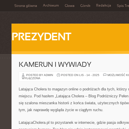
Archiwum
Redakcja
Strona główna
Głowa
Górnik
Spis Tr
PREZYDENT
KAMERUN I WYWIADY
POSTED BY ADMIN
POSTED ON LIS - 14 - 2025
MOŻLIWOŚĆ 
WYŁĄCZONA
Latająca Cholera to magazyn online o podróżach dla tych, którzy n
miejscu. Pod hasłem „Latająca Cholera – Blog Podróżniczy Pełen P
się szalona mieszanka historii z końca świata, użytecznych tipó
tym, jak naprawdę wygląda życie w ciągłym ruchu.
LatającaCholera.pl to przystanek w internecie, gdzie pasja odkryw