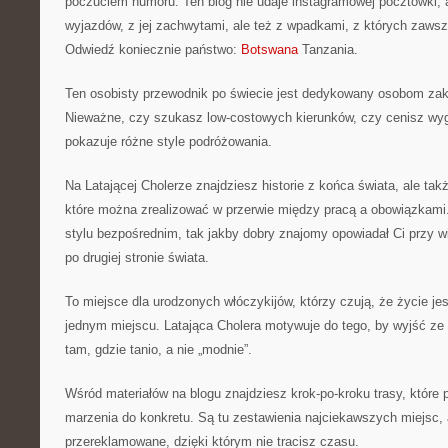
poczuciem humoru. Ten blog nie udaje instagramowej pocztówki, a
wyjazdów, z jej zachwytami, ale też z wpadkami, z których zaws
Odwiedź koniecznie państwo:
Botswana
Tanzania.
Ten osobisty przewodnik po świecie jest dedykowany osobom z
Nieważne, czy szukasz low-costowych kierunków, czy cenisz wyg
pokazuje różne style podróżowania.
Na Latającej Cholerze znajdziesz historie z końca świata, ale tak
które można zrealizować w przerwie między pracą a obowiązkami.
stylu bezpośrednim, tak jakby dobry znajomy opowiadał Ci przy w
po drugiej stronie świata.
To miejsce dla urodzonych włóczykijów, którzy czują, że życie jes
jednym miejscu. Latająca Cholera motywuje do tego, by wyjść ze 
tam, gdzie tanio, a nie „modnie”.
Wśród materiałów na blogu znajdziesz krok-po-kroku trasy, które
marzenia do konkretu. Są tu zestawienia najciekawszych miejsc, 
przereklamowane, dzięki którym nie tracisz czasu.