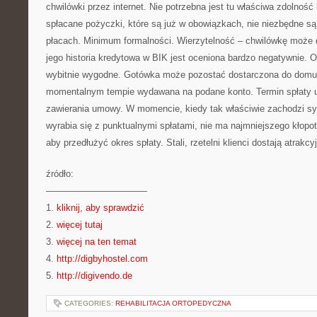
chwilówki przez internet. Nie potrzebna jest tu właściwa zdolność 
spłacane pożyczki, które są już w obowiązkach, nie niezbędne s
płacach. Minimum formalności. Wierzytelność – chwilówkę może d
jego historia kredytowa w BIK jest oceniona bardzo negatywnie. O
wybitnie wygodne. Gotówka może pozostać dostarczona do domu 
momentalnym tempie wydawana na podane konto. Termin spłaty u
zawierania umowy. W momencie, kiedy tak właściwie zachodzi sy
wyrabia się z punktualnymi spłatami, nie ma najmniejszego kłopotu
aby przedłużyć okres spłaty. Stali, rzetelni klienci dostają atrakcy
źródło:
———————————
1.
kliknij, aby sprawdzić
2.
więcej tutaj
3.
więcej na ten temat
4.
http://digbyhostel.com
5.
http://digivendo.de
CATEGORIES:
REHABILITACJA ORTOPEDYCZNA