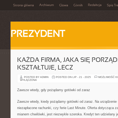
Archiwum
Redakcja
Strona główna
Głowa
Górnik
Spis Tr
PREZYDENT
KAŻDA FIRMA, JAKA SIĘ PORZĄD
KSZTAŁTUJE, LECZ
POSTED BY ADMIN
POSTED ON LIP - 21 - 2025
MOŻLIWOŚĆ 
WYŁĄCZONA
Zawsze wtedy, gdy pożądamy gotówki od zaraz
Zawsze wtedy, kiedy pożądamy gotówki od zaraz. Na urządzenie m
niezapłacone rachunki, czy ferie Last Minute. Oferta dotycząca z
mianem chwilówki, jest niezwykle szeroka. Kredyt ten udzielany 