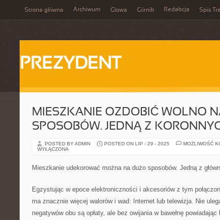
Archiwum
Redakcja
Strona główna
Głowa
Górnik
Spis Tr
PREZYDENT
MIESZKANIE OZDOBIĆ WOLNO 
SPOSOBÓW. JEDNĄ Z KORONNY
POSTED BY ADMIN
POSTED ON LIP - 29 - 2025
MOŻLIWOŚĆ 
WYŁĄCZONA
Mieszkanie udekorować można na dużo sposobów. Jedną z głów
Egzystując w epoce elektroniczności i akcesoriów z tym połączo
ma znacznie więcej walorów i wad: Internet lub telewizja. Nie uleg
negatywów obu są opłaty, ale bez owijania w bawełnę powiadając 