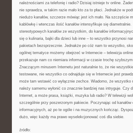
należnościami za telefonię i radio? Dzisiaj istnieje tv online. Żad
nie sprawdza, w takim razie mało kto za to płaci. Jednakże w po
niedużo kanałów, szczerze mówiąc jest ich mało. Na szczęście 
kablówkę i wtenczas ilość kanałów intensyfikuje się diametralnie
stereotypowych kanałów ze wszystkim, do kanałów informacyjnych
się o kulinaria, bajki dla dzieci lub inne – to wszystko przynosi 
pakietach bezsprzecznie. Jednakże po cóż nam to wszystko, sko
ogólnej tematyce możemy obejrzeć w Internecie – telewizja onlin
przekazuje nam co niemiara informacji w czasie trochę szybszym a
Znaczącym minusem Internetu jest naturalnie to, że nie wszystk
testowane, nie wszystko co odnajduje się w Internecie jest praw
może tam wstawić co wyłącznie zechce. Wiadomo, że wszystko 
należy samemu wyłonić co znacznie bardziej nas intryguje. Czy d
Internet, a może prasa, książki, muzyka lub radio? W telewizji 
szczególnie przy poszerzonym pakiecie. Poczynając od kanałów 
informacyjnych, aż po te ogóle i na muzycznych kończąc. Dyspozy
dużo, więc każdy ma prawo wyselekcjonować coś dla siebie.
źródło: