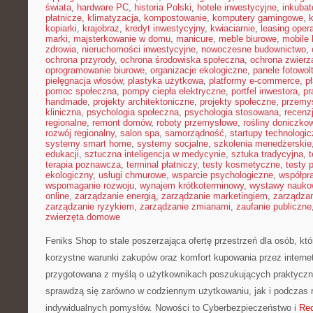
świata
,
hardware PC
,
historia Polski
,
hotele inwestycyjne
,
inkubat
płatnicze
,
klimatyzacja
,
kompostowanie
,
komputery gamingowe
,
kopiarki
,
krajobraz
,
kredyt inwestycyjny
,
kwiaciarnie
,
leasing oper
marki
,
majsterkowanie w domu
,
manicure
,
meble biurowe
,
mobile 
zdrowia
,
nieruchomości inwestycyjne
,
nowoczesne budownictwo
,
ochrona przyrody
,
ochrona środowiska społeczna
,
ochrona zwierz
oprogramowanie biurowe
,
organizacje ekologiczne
,
panele fotowol
pielęgnacja włosów
,
plastyka użytkowa
,
platformy e-commerce
,
p
pomoc społeczna
,
pompy ciepła elektryczne
,
portfel inwestora
,
pr
handmade
,
projekty architektoniczne
,
projekty społeczne
,
przemy
kliniczna
,
psychologia społeczna
,
psychologia stosowana
,
recenz
regionalne
,
remont domów
,
roboty przemysłowe
,
rośliny doniczko
rozwój regionalny
,
salon spa
,
samorządność
,
startupy technologi
systemy smart home
,
systemy socjalne
,
szkolenia menedżerskie
edukacji
,
sztuczna inteligencja w medycynie
,
sztuka tradycyjna
,
t
terapia poznawcza
,
terminal płatniczy
,
testy kosmetyczne
,
testy 
ekologiczny
,
usługi chmurowe
,
wsparcie psychologiczne
,
współpr
wspomaganie rozwoju
,
wynajem krótkoterminowy
,
wystawy nauko
online
,
zarządzanie energią
,
zarządzanie marketingiem
,
zarządzan
zarządzanie ryzykiem
,
zarządzanie zmianami
,
zaufanie publiczne
zwierzęta domowe
Feniks Shop to stale poszerzająca ofertę przestrzeń dla osób, któ
korzystne warunki zakupów oraz komfort kupowania przez internet
przygotowana z myślą o użytkownikach poszukujących praktyczn
sprawdzą się zarówno w codziennym użytkowaniu, jak i podczas re
indywidualnych pomysłów. Nowości to Cyberbezpieczeństwo i
Rec