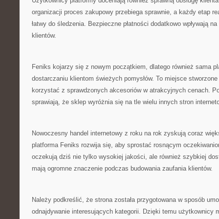
Użytkownicy platformy doceniają również sprawną obsługę klienta
organizacji proces zakupowy przebiega sprawnie, a każdy etap rea
łatwy do śledzenia. Bezpieczne płatności dodatkowo wpływają n
klientów.
Feniks kojarzy się z nowym początkiem, dlatego również sama pl
dostarczaniu klientom świeżych pomysłów. To miejsce stworzone 
korzystać z sprawdzonych akcesoriów w atrakcyjnych cenach. Po
sprawiają, że sklep wyróżnia się na tle wielu innych stron interne
Nowoczesny handel internetowy z roku na rok zyskują coraz więk
platforma Feniks rozwija się, aby sprostać rosnącym oczekiwani
oczekują dziś nie tylko wysokiej jakości, ale również szybkiej d
mają ogromne znaczenie podczas budowania zaufania klientów.
Należy podkreślić, że strona została przygotowana w sposób umo
odnajdywanie interesujących kategorii. Dzięki temu użytkownicy 