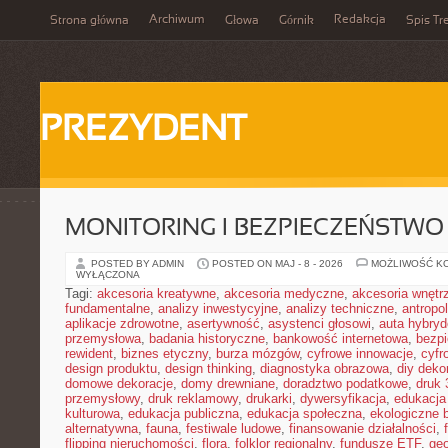
Archiwum
Redakcja
Strona główna
Głowa
Górnik
Spis Tr
PREZYDENT
MONITORING I BEZPIECZEŃSTWO
POSTED BY ADMIN
POSTED ON MAJ - 8 - 2026
MOŻLIWOŚĆ K
WYŁĄCZONA
Tagi:
akcesoria kreatywne
,
akcesoria medyczne
,
akcesoria wnętr
fundamentalne
,
analizy inwestycyjne
,
analizy techniczne
,
antropo
aplikacje zdrowotne
,
asertywność
,
asystenci głosowi
,
auta hybry
przemysłowa
,
badania historyczne
,
bankowość internetowa
,
bezpi
rewident
,
biznes etyczny
,
burza mózgów
,
cyfrowe innowacje
,
cyfr
design produktu
,
design thinking
,
diagnostyka obrazowa
,
diy deko
domowe dekoracje
,
domy drewniane
,
doradztwo podatkowe
,
druk
przemysłowy
,
druk reklamowy
,
drukarki
,
dywersyfikacja
,
edukacja
kulturowa
,
edukacja publiczna
,
edukacja społeczna
,
ekologiczne 
alternatywna
,
fauna
,
festiwale ludowe
,
finansowanie działalności
,
flipping nieruchomości
,
flora
,
folklor regionalny
,
fundusze ETF
,
geo