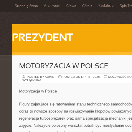
Archiwum
Redakcja
Strona główna
Głowa
Górnik
Spis Tr
PREZYDENT
MOTORYZACJA W POLSCE
POSTED BY ADMIN
POSTED ON LIP - 8 - 2025
MOŻLIWOŚĆ K
WYŁĄCZONA
Motoryzacja w Polsce
Figury zajmujące się ratowaniem stanu technicznego samochodów 
coraz to nowsze sposoby na rozwiązywanie kłopotów powiązanych
regeneracja turbosprężarek oraz sama specjalizacja mechaniki je
zajęcie. Należycie położony warsztat potrafi być niesłychanie 