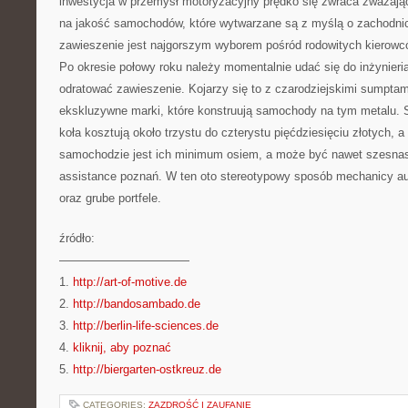
inwestycja w przemysł motoryzacyjny prędko się zwraca zważając
na jakość samochodów, które wytwarzane są z myślą o zachodni
zawieszenie jest najgorszym wyborem pośród rodowitych kierowcó
Po okresie połowy roku należy momentalnie udać się do inżynieria
odratować zawieszenie. Kojarzy się to z czarodziejskimi sumpta
ekskluzywne marki, które konstruują samochody na tym metalu.
koła kosztują około trzystu do czterystu pięćdziesięciu złotych,
samochodzie jest ich minimum osiem, a może być nawet szesnast
assistance poznań. W ten oto stereotypowy sposób mechanicy au
oraz grube portfele.
źródło:
———————————
1.
http://art-of-motive.de
2.
http://bandosambado.de
3.
http://berlin-life-sciences.de
4.
kliknij, aby poznać
5.
http://biergarten-ostkreuz.de
CATEGORIES:
ZAZDROŚĆ I ZAUFANIE