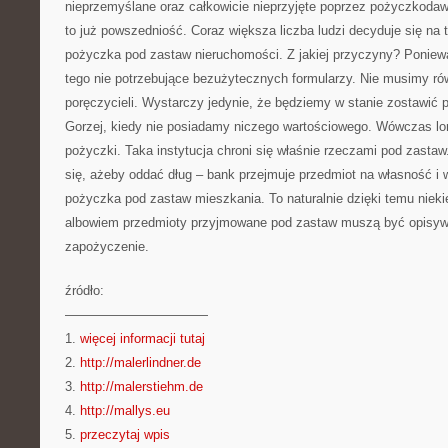
nieprzemyślane oraz całkowicie nieprzyjęte poprzez pożyczkoda
to już powszedniość. Coraz większa liczba ludzi decyduje się na 
pożyczka pod zastaw nieruchomości. Z jakiej przyczyny? Ponieważ 
tego nie potrzebujące bezużytecznych formularzy. Nie musimy r
poręczycieli. Wystarczy jedynie, że będziemy w stanie zostawić 
Gorzej, kiedy nie posiadamy niczego wartościowego. Wówczas lom
pożyczki. Taka instytucja chroni się właśnie rzeczami pod zasta
się, ażeby oddać dług – bank przejmuje przedmiot na własność i w
pożyczka pod zastaw mieszkania. To naturalnie dzięki temu nieki
albowiem przedmioty przyjmowane pod zastaw muszą być opisyw
zapożyczenie.
źródło:
———————————
1.
więcej informacji tutaj
2.
http://malerlindner.de
3.
http://malerstiehm.de
4.
http://mallys.eu
5.
przeczytaj wpis