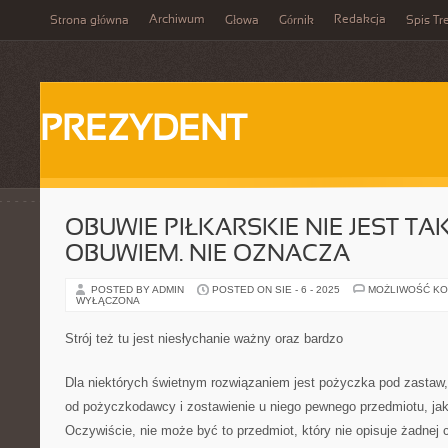
Archiwum
Redakcja
Strona główna
Głowa
Górnik
Spis Tr
PREZYDENT
OBUWIE PIŁKARSKIE NIE JEST T
OBUWIEM. NIE OZNACZA
POSTED BY ADMIN
POSTED ON SIE - 6 - 2025
MOŻLIWOŚĆ K
WYŁĄCZONA
Strój też tu jest niesłychanie ważny oraz bardzo
Dla niektórych świetnym rozwiązaniem jest pożyczka pod zastaw, 
od pożyczkodawcy i zostawienie u niego pewnego przedmiotu, jak
Oczywiście, nie może być to przedmiot, który nie opisuje żadnej