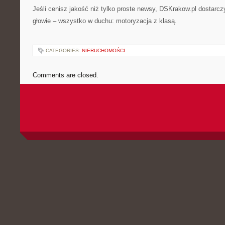
Jeśli cenisz jakość niż tylko proste newsy, DSKrakow.pl dostarczy
głowie – wszystko w duchu: motoryzacja z klasą.
CATEGORIES:
NIERUCHOMOŚCI
Comments are closed.