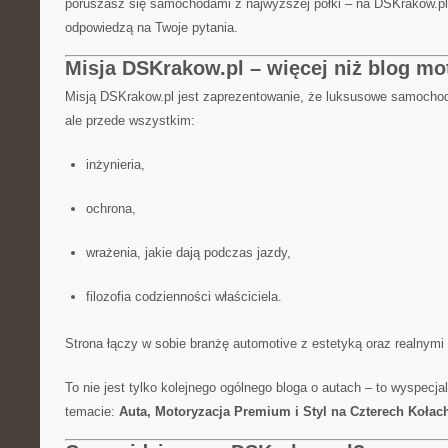
poruszasz się samochodami z najwyższej półki – na DSKrakow.pl z
odpowiedzą na Twoje pytania.
Misja DSKrakow.pl – więcej niż blog mo
Misją DSKrakow.pl jest zaprezentowanie, że luksusowe samochod
ale przede wszystkim:
inżynieria,
ochrona,
wrażenia, jakie dają podczas jazdy,
filozofia codzienności właściciela.
Strona łączy w sobie branżę automotive z estetyką oraz realnymi
To nie jest tylko kolejnego ogólnego bloga o autach – to wyspecj
temacie:
Auta, Motoryzacja Premium i Styl na Czterech Kołac