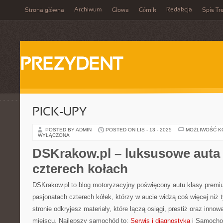
Archiwum
Redakcja
Strona główna
Głowa
Górnik
Spis Tr
PREZYDENT
PICK-UPY
POSTED BY ADMIN
POSTED ON LIS - 13 - 2025
MOŻLIWOŚĆ 
WYŁĄCZONA
DSKrakow.pl – luksusowe auta i
czterech kołach
DSKrakow.pl to blog motoryzacyjny poświęcony autu klasy premi
pasjonatach czterech kółek, którzy w aucie widzą coś więcej niż t
stronie odkryjesz materiały, które łączą osiągi, prestiż oraz inn
miejscu. Najlepszy samochód to:
Serwis i diagnostyka
i Samochod