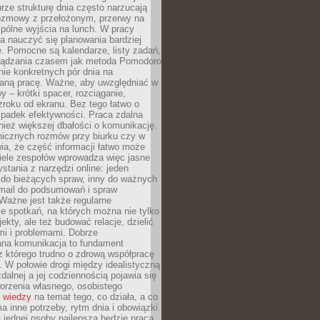
rze strukturę dnia często narzucają
rozmowy z przełożonym, przerwy na
pólne wyjścia na lunch. W pracy
ba nauczyć się planowania bardziej
. Pomocne są kalendarze, listy zadań,
rządzania czasem jak metoda Pomodoro
ie konkretnych pór dnia na
aną pracę. Ważne, aby uwzględniać w
y – krótki spacer, rozciąganie,
roku od ekranu. Bez tego łatwo o
spadek efektywności. Praca zdalna
ież większej dbałości o komunikację.
nicznych rozmów przy biurku czy w
ia, że część informacji łatwo może
Wiele zespołów wprowadza więc jasne
stania z narzędzi online: jeden
 do bieżących spraw, inny do ważnych
-mail do podsumowań i spraw
Ważne jest także regularne
e spotkań, na których można nie tylko
ekty, ale też budować relacje, dzielić
mi i problemami. Dobrze
ana komunikacja to fundament
z którego trudno o zdrową współpracę
. W połowie drogi między idealistyczną
zdalnej a jej codziennością pojawia się
orzenia własnego, osobistego
 wiedzy
na temat tego, co działa, a co
a inne potrzeby, rytm dnia i obowiązki
jednej osoby najlepsza będzie praca