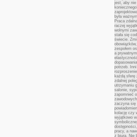
jest, aby ni
koniecznego
zaprojektowa
była ważnym
Praca zdalna
raczej wyjąt
wolnymi zawo
stała się co
świecie. Zmi
obowiązków, a
zespołem or
a prywatnym
elastyczność
dopasowania
potrzeb. Inn
rozproszenie
każdą sferę
zdalnej pole
utrzymaniu g
salonie, syp
zapomnieć o
zawodowych 
zaczyna się 
powiadomien
kolację czy 
wyjątkowo wa
symbolicznej
dostępności
pracy, a nawe
z biura. Nie