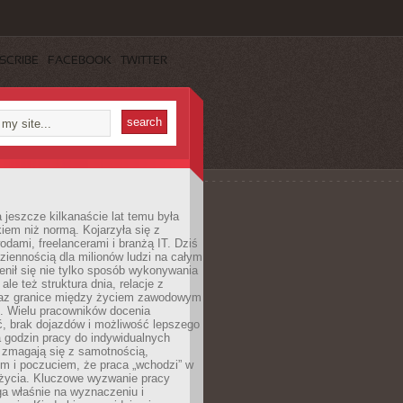
SCRIBE
FACEBOOK
TWITTER
 jeszcze kilkanaście lat temu była
kiem niż normą. Kojarzyła się z
dami, freelancerami i branżą IT. Dziś
dziennością dla milionów ludzi na całym
enił się nie tylko sposób wykonywania
le też struktura dnia, relacje z
az granice między życiem zawodowym
. Wielu pracowników docenia
, brak dojazdów i możliwość lepszego
 godzin pracy do indywidualnych
i zmagają się z samotnością,
m i poczuciem, że praca „wchodzi” w
 życia. Kluczowe wyzwanie pracy
ga właśnie na wyznaczeniu i