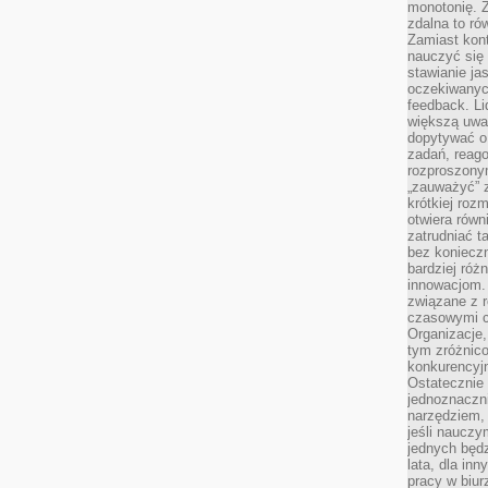
monotonię. 
zdalna to r
Zamiast kont
nauczyć się 
stawianie ja
oczekiwanych
feedback. L
większą uwa
dopytywać o 
zadań, reag
rozproszonym
„zauważyć” z
krótkiej roz
otwiera równ
zatrudniać t
bez konieczn
bardziej róż
innowacjom.
związane z r
czasowymi c
Organizacje,
tym zróżnic
konkurencyjn
Ostatecznie 
jednoznaczni
narzędziem, 
jeśli nauczy
jednych będz
lata, dla in
pracy w biu