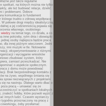
Ważne jest także regularne
e spotkań, na których można nie tylko
ekty, ale też budować relacje, dzielić
mi i problemami. Dobrze
ana komunikacja to fundament
z którego trudno o zdrową współpracę
. W połowie drogi między idealistyczną
zdalnej a jej codziennością pojawia się
orzenia własnego, osobistego
 wiedzy
na temat tego, co działa, a co
a inne potrzeby, rytm dnia i obowiązki
jednej osoby najlepsza będzie praca
o, dla innej późnym wieczorem. Jedni
iszy, inni muzyki w tle. Notowanie
rwacji, eksperymentowanie z różnymi
ganizacji i wyciąganie wniosków
pniowo zbudować system, który
piera, zamiast przeszkadzać. Nie
apominać o aspekcie społecznym.
 praca z domu może powodować
lacji. Brak bezpośredniego kontaktu z
mów na żywo, wspólnego śmiania się
ia spraw niezwiązanych z projektami
a się na nastroju. Dlatego warto dbać o
e poza pracą – umawiać się ze
uczestniczyć w spotkaniach lokalnych
, znaleźć hobby, które pozwoli wyjść z
kać innych ludzi. Czasem wystarczy
w tygodniu przeznaczony na pracę z
y coworkingu, żeby przełamać