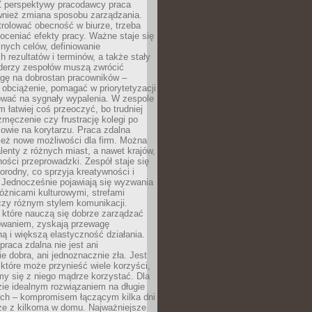
Z perspektywy pracodawcy praca
ównież zmiana sposobu zarządzania.
rolować obecność w biurze, trzeba
oceniać efekty pracy. Ważne staje się
snych celów, definiowanie
 rezultatów i terminów, a także stały
iderzy zespołów muszą zwrócić
gę na dobrostan pracowników –
obciążenie, pomagać w priorytetyzacji
ować na sygnały wypalenia. W zespole
 łatwiej coś przeoczyć, bo trudniej
męczenie czy frustrację kolegi po
mowie na korytarzu. Praca zdalna
ież nowe możliwości dla firm. Można
alenty z różnych miast, a nawet krajów,
ości przeprowadzki. Zespół staje się
norodny, co sprzyja kreatywności i
 Jednocześnie pojawiają się wyzwania
óżnicami kulturowymi, strefami
zy różnym stylem komunikacji.
 które nauczą się dobrze zarządzać
owaniem, zyskają przewagę
ą i większą elastyczność działania.
praca zdalna nie jest ani
e dobra, ani jednoznacznie zła. Jest
które może przynieść wiele korzyści,
my się z niego mądrze korzystać. Dla
ie idealnym rozwiązaniem na długie
nych – kompromisem łączącym kilka dni
rze z kilkoma w domu. Najważniejsze