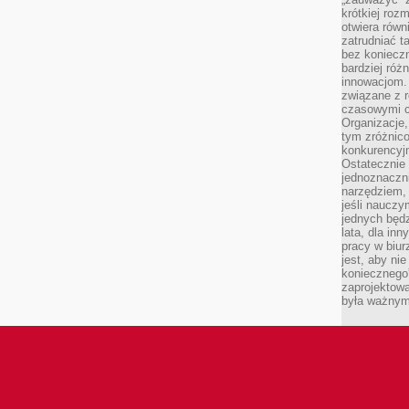
krótkiej roz
otwiera równ
zatrudniać t
bez konieczn
bardziej róż
innowacjom.
związane z r
czasowymi c
Organizacje,
tym zróżnic
konkurencyjn
Ostatecznie 
jednoznaczni
narzędziem, 
jeśli nauczy
jednych będz
lata, dla in
pracy w biu
jest, aby ni
koniecznego
zaprojektowa
była ważnym