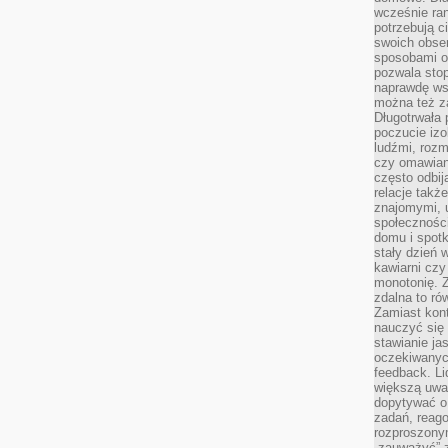
wcześnie ran
potrzebują c
swoich obse
sposobami or
pozwala sto
naprawdę ws
można też z
Długotrwała
poczucie izo
ludźmi, roz
czy omawian
często odbij
relacje takż
znajomymi, 
społeczności
domu i spot
stały dzień 
kawiarni cz
monotonię. 
zdalna to r
Zamiast kont
nauczyć się 
stawianie ja
oczekiwanych
feedback. L
większą uwa
dopytywać o 
zadań, reag
rozproszonym
„zauważyć” z