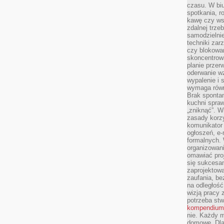
czasu. W biu
spotkania, 
kawę czy ws
zdalnej trze
samodzielnie
techniki za
czy blokowan
skoncentrow
planie przerw
oderwanie wz
wypalenie i 
wymaga równ
Brak sponta
kuchni spraw
„zniknąć”. 
zasady korzy
komunikator
ogłoszeń, e
formalnych. 
organizowani
omawiać proj
się sukcesa
zaprojektow
zaufania, be
na odległość
wizją pracy 
potrzeba stw
kompendium
nie. Każdy m
domowe. Dla 