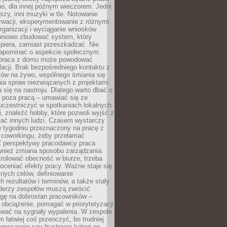
o, dla innej późnym wieczorem. Jedni
iszy, inni muzyki w tle. Notowanie
rwacji, eksperymentowanie z różnymi
ganizacji i wyciąganie wniosków
pniowo zbudować system, który
piera, zamiast przeszkadzać. Nie
apominać o aspekcie społecznym.
 praca z domu może powodować
lacji. Brak bezpośredniego kontaktu z
mów na żywo, wspólnego śmiania się
ia spraw niezwiązanych z projektami
a się na nastroju. Dlatego warto dbać o
e poza pracą – umawiać się ze
uczestniczyć w spotkaniach lokalnych
, znaleźć hobby, które pozwoli wyjść z
kać innych ludzi. Czasem wystarczy
w tygodniu przeznaczony na pracę z
y coworkingu, żeby przełamać
Z perspektywy pracodawcy praca
ównież zmiana sposobu zarządzania.
rolować obecność w biurze, trzeba
oceniać efekty pracy. Ważne staje się
snych celów, definiowanie
 rezultatów i terminów, a także stały
iderzy zespołów muszą zwrócić
gę na dobrostan pracowników –
obciążenie, pomagać w priorytetyzacji
ować na sygnały wypalenia. W zespole
 łatwiej coś przeoczyć, bo trudniej
męczenie czy frustrację kolegi po