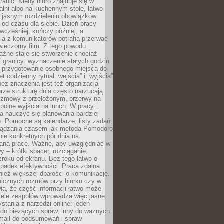
ranic. Kiedy biuro znajduje się w
ialni albo na kuchennym stole, łatwo
 jasnym rozdzieleniu obowiązków
od czasu dla siebie. Dzień pracy
wcześniej, kończy później, a
ia z komunikatorów potrafią przerwać
wieczorny film. Z tego powodu
żne staje się stworzenie chociaż
 granicy: wyznaczenie stałych godzin
, przygotowanie osobnego miejsca do
t codzienny rytuał „wejścia” i „wyjścia”
 bez znaczenia jest też organizacja
rze strukturę dnia często narzucają
rozmowy z przełożonym, przerwy na
pólne wyjścia na lunch. W pracy
ba nauczyć się planowania bardziej
. Pomocne są kalendarze, listy zadań,
rządzania czasem jak metoda Pomodoro
ie konkretnych pór dnia na
aną pracę. Ważne, aby uwzględniać w
y – krótki spacer, rozciąganie,
roku od ekranu. Bez tego łatwo o
spadek efektywności. Praca zdalna
ież większej dbałości o komunikację.
nicznych rozmów przy biurku czy w
ia, że część informacji łatwo może
Wiele zespołów wprowadza więc jasne
stania z narzędzi online: jeden
 do bieżących spraw, inny do ważnych
-mail do podsumowań i spraw