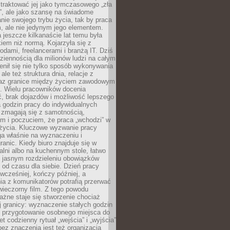
e traktować jej jako tymczasowego „zła
”, ale jako szansę na świadome
nie swojego trybu życia, tak by praca
, ale nie jedynym jego elementem.
 jeszcze kilkanaście lat temu była
kiem niż normą. Kojarzyła się z
dami, freelancerami i branżą IT. Dziś
dziennością dla milionów ludzi na całym
enił się nie tylko sposób wykonywania
le też struktura dnia, relacje z
az granice między życiem zawodowym
. Wielu pracowników docenia
, brak dojazdów i możliwość lepszego
 godzin pracy do indywidualnych
i zmagają się z samotnością,
m i poczuciem, że praca „wchodzi” w
 życia. Kluczowe wyzwanie pracy
ga właśnie na wyznaczeniu i
ranic. Kiedy biuro znajduje się w
ialni albo na kuchennym stole, łatwo
 jasnym rozdzieleniu obowiązków
od czasu dla siebie. Dzień pracy
wcześniej, kończy później, a
ia z komunikatorów potrafią przerwać
wieczorny film. Z tego powodu
żne staje się stworzenie chociaż
 granicy: wyznaczenie stałych godzin
, przygotowanie osobnego miejsca do
t codzienny rytuał „wejścia” i „wyjścia”
 bez znaczenia jest też organizacja