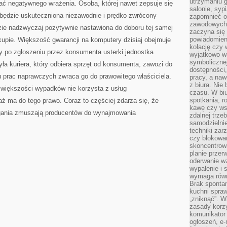
utrzymaniu g
ać negatywnego wrażenia. Osoba, której nawet zepsuje się
salonie, syp
 będzie uskuteczniona niezawodnie i prędko zwrócony
zapomnieć o
zawodowych 
dzie nadzwyczaj pozytywnie nastawiona do doboru tej samej
zaczyna się 
powiadomien
pie. Większość gwarancji na komputery dzisiaj obejmuje
kolację czy 
owy po zgłoszeniu przez konsumenta usterki jednostka
wyjątkowo wa
symbolicznej
a kuriera, który odbiera sprzęt od konsumenta, zawozi do
dostępności
u prac naprawczych zwraca go do prawowitego właściciela.
pracy, a nawe
z biura. Nie
większości wypadków nie korzysta z usług
czasu. W biu
spotkania, 
ż ma do tego prawo. Coraz to częściej zdarza się, że
kawę czy ws
magania zmuszają producentów do wynajmowania
zdalnej trze
samodzielnie
techniki za
czy blokowan
skoncentrow
planie przerw
oderwanie wz
wypalenie i 
wymaga równ
Brak sponta
kuchni spraw
„zniknąć”. 
zasady korzy
komunikator
ogłoszeń, e