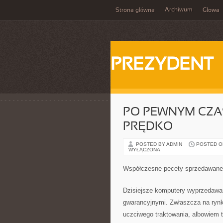
Archiwum
Strona główna
Głowa
PREZYDENT
PO PEWNYM CZA
PRĘDKO
POSTED BY ADMIN
POSTED ON 
WYŁĄCZONA
Współczesne pecety sprzedawane 
Dzisiejsze komputery wyprzedawan
gwarancyjnymi. Zwłaszcza na ryn
uczciwego traktowania, albowiem t