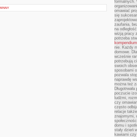
formalnych. 
organizowani
WINNY
omawiać proj
się sukcesa
zaprojektow
zaufania, be
na odległość
wizją pracy 
potrzeba stw
kompendium
nie. Każdy m
domowe. Dla 
wcześnie ran
potrzebują c
swoich obse
sposobami or
pozwala sto
naprawdę ws
można też z
Długotrwała
poczucie izo
ludźmi, roz
czy omawian
często odbij
relacje takż
znajomymi, 
społeczności
domu i spot
stały dzień 
kawiarni cz