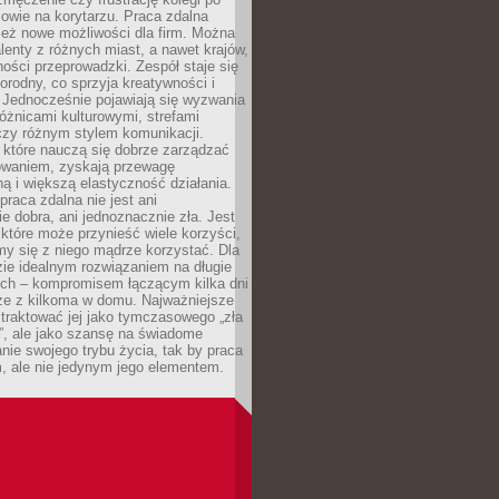
mowie na korytarzu. Praca zdalna
ież nowe możliwości dla firm. Można
alenty z różnych miast, a nawet krajów,
ości przeprowadzki. Zespół staje się
norodny, co sprzyja kreatywności i
 Jednocześnie pojawiają się wyzwania
óżnicami kulturowymi, strefami
zy różnym stylem komunikacji.
 które nauczą się dobrze zarządzać
owaniem, zyskają przewagę
ą i większą elastyczność działania.
praca zdalna nie jest ani
e dobra, ani jednoznacznie zła. Jest
które może przynieść wiele korzyści,
my się z niego mądrze korzystać. Dla
ie idealnym rozwiązaniem na długie
nych – kompromisem łączącym kilka dni
rze z kilkoma w domu. Najważniejsze
e traktować jej jako tymczasowego „zła
”, ale jako szansę na świadome
nie swojego trybu życia, tak by praca
, ale nie jedynym jego elementem.