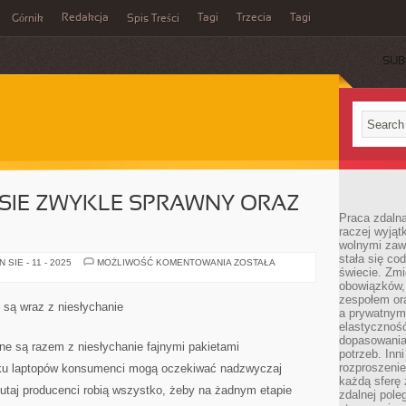
Redakcja
Tagi
Trzecia
Tagi
Górnik
Spis Treści
SUB
SIE ZWYKLE SPRAWNY ORAZ
Praca zdalna
raczej wyjąt
wolnymi zawo
stała się co
PO
SIE - 11 - 2025
MOŻLIWOŚĆ KOMENTOWANIA
ZOSTAŁA
świecie. Zmi
PEWNYM
CZASIE
obowiązków, a
ZWYKLE
zespołem or
SPRAWNY
są wraz z niesłychanie
ORAZ
a prywatnym
PRĘDKO
elastyczność
dopasowania
e są razem z niesłychanie fajnymi pakietami
potrzeb. Inn
rozproszenie
ku laptopów konsumenci mogą oczekiwać nadzwyczaj
każdą sferę
utaj producenci robią wszystko, żeby na żadnym etapie
zdalnej pole