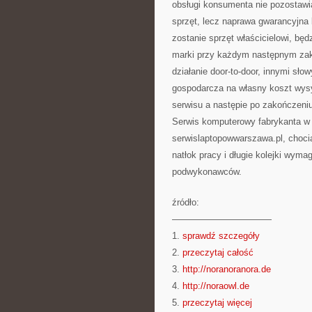
obsługi konsumenta nie pozostawi
sprzęt, lecz naprawa gwarancyjna
zostanie sprzęt właścicielowi, bę
marki przy każdym następnym zaku
działanie door-to-door, innymi sł
gospodarcza na własny koszt wysył
serwisu a następie po zakończeni
Serwis komputerowy fabrykanta w 
serwislaptopowwarszawa.pl, chocia
natłok pracy i długie kolejki wy
podwykonawców.
źródło:
———————————
1.
sprawdź szczegóły
2.
przeczytaj całość
3.
http://noranoranora.de
4.
http://noraowl.de
5.
przeczytaj więcej