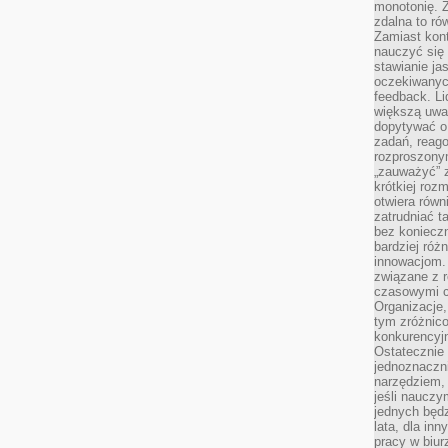
monotonię. 
zdalna to r
Zamiast kont
nauczyć się 
stawianie ja
oczekiwanych
feedback. L
większą uwa
dopytywać o 
zadań, reag
rozproszonym
„zauważyć” z
krótkiej roz
otwiera równ
zatrudniać t
bez konieczn
bardziej róż
innowacjom.
związane z r
czasowymi c
Organizacje,
tym zróżnic
konkurencyjn
Ostatecznie 
jednoznaczni
narzędziem, 
jeśli nauczy
jednych będz
lata, dla in
pracy w biu