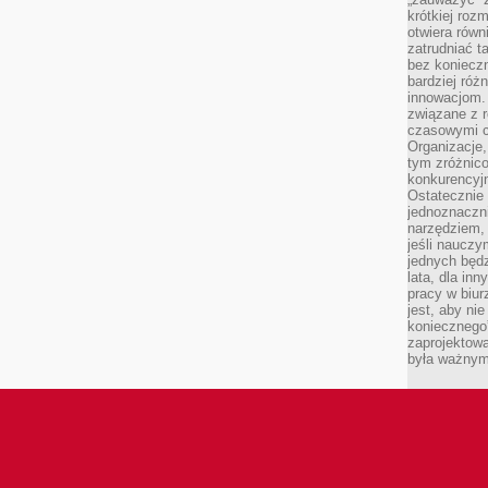
krótkiej roz
otwiera równ
zatrudniać t
bez konieczn
bardziej róż
innowacjom.
związane z r
czasowymi c
Organizacje,
tym zróżnic
konkurencyjn
Ostatecznie 
jednoznaczni
narzędziem, 
jeśli nauczy
jednych będz
lata, dla in
pracy w biu
jest, aby ni
koniecznego
zaprojektowa
była ważnym