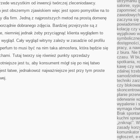
utrzymaniu g
przede wszystkim od inwencji twórczej zleceniodawcy.
salonie, syp
zapomnieć o
h jest obszernym zjawiskiem więc jest sporo pomysłów na to
zawodowych 
ony dla firm. Jedną z najprostszych metod na prostą domenę
zaczyna się 
powiadomien
porządnie dobranego zdjęcia. Bardziej przejrzyste są z
kolację czy 
ne, niemniej jednak żeby przyciągnąć klienta wyglądem to
wyjątkowo wa
symbolicznej
wygląd. Cały wygląd witryny zależy w zasadzie od profilu
dostępności
pracy, a nawe
 perfum to musi być na nim taka atmosfera, która będzie się
z biura. Nie
chami. Tutaj tworzy się również punkty sprzedaży
czasu. W biu
spotkania, 
otniejsze jest tu, aby konsument mógł się po niej łatwo
kawę czy ws
jest łatwe, jednakowoż najważniejsze jest przy tym proste
zdalnej trze
samodzielnie
wej.
techniki za
czy blokowan
skoncentrow
planie przerw
oderwanie wz
wypalenie i 
wymaga równ
Brak sponta
kuchni spraw
„zniknąć”. 
zasady korzy
komunikator
ogłoszeń, e