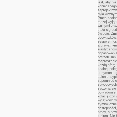
jest, aby ni
koniecznego
zaprojektowa
była ważnym
Praca zdalna
raczej wyjąt
wolnymi zawo
stała się co
świecie. Zmi
obowiązków, a
zespołem or
a prywatnym
elastyczność
dopasowania
potrzeb. Inn
rozproszenie
każdą sferę
zdalnej pole
utrzymaniu g
salonie, syp
zapomnieć o
zawodowych 
zaczyna się 
powiadomien
kolację czy 
wyjątkowo wa
symbolicznej
dostępności
pracy, a nawe
z biura. Nie