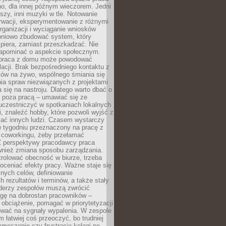
o, dla innej późnym wieczorem. Jedni
iszy, inni muzyki w tle. Notowanie
rwacji, eksperymentowanie z różnymi
ganizacji i wyciąganie wniosków
pniowo zbudować system, który
piera, zamiast przeszkadzać. Nie
apominać o aspekcie społecznym.
 praca z domu może powodować
lacji. Brak bezpośredniego kontaktu z
mów na żywo, wspólnego śmiania się
ia spraw niezwiązanych z projektami
a się na nastroju. Dlatego warto dbać o
e poza pracą – umawiać się ze
uczestniczyć w spotkaniach lokalnych
, znaleźć hobby, które pozwoli wyjść z
kać innych ludzi. Czasem wystarczy
w tygodniu przeznaczony na pracę z
y coworkingu, żeby przełamać
Z perspektywy pracodawcy praca
ównież zmiana sposobu zarządzania.
rolować obecność w biurze, trzeba
oceniać efekty pracy. Ważne staje się
snych celów, definiowanie
 rezultatów i terminów, a także stały
iderzy zespołów muszą zwrócić
gę na dobrostan pracowników –
obciążenie, pomagać w priorytetyzacji
ować na sygnały wypalenia. W zespole
 łatwiej coś przeoczyć, bo trudniej
męczenie czy frustrację kolegi po