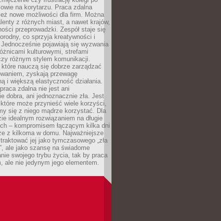
mowie na korytarzu. Praca zdalna
ież nowe możliwości dla firm. Można
alenty z różnych miast, a nawet krajów,
ości przeprowadzki. Zespół staje się
norodny, co sprzyja kreatywności i
 Jednocześnie pojawiają się wyzwania
óżnicami kulturowymi, strefami
zy różnym stylem komunikacji.
 które nauczą się dobrze zarządzać
owaniem, zyskają przewagę
ą i większą elastyczność działania.
praca zdalna nie jest ani
e dobra, ani jednoznacznie zła. Jest
które może przynieść wiele korzyści,
my się z niego mądrze korzystać. Dla
ie idealnym rozwiązaniem na długie
nych – kompromisem łączącym kilka dni
rze z kilkoma w domu. Najważniejsze
e traktować jej jako tymczasowego „zła
”, ale jako szansę na świadome
nie swojego trybu życia, tak by praca
, ale nie jedynym jego elementem.