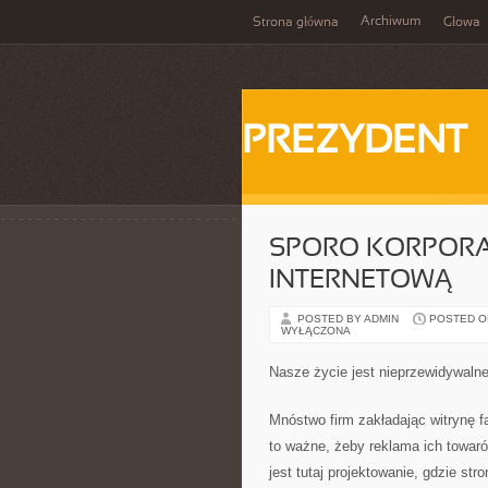
Archiwum
Strona główna
Głowa
PREZYDENT
SPORO KORPORA
INTERNETOWĄ
POSTED BY ADMIN
POSTED ON 
WYŁĄCZONA
Nasze życie jest nieprzewidywaln
Mnóstwo firm zakładając witrynę fa
to ważne, żeby reklama ich towaró
jest tutaj projektowanie, gdzie st