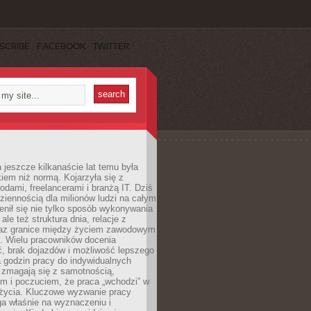
SCRIBE
FACEBOOK
TWITTER
 jeszcze kilkanaście lat temu była
kiem niż normą. Kojarzyła się z
dami, freelancerami i branżą IT. Dziś
dziennością dla milionów ludzi na całym
enił się nie tylko sposób wykonywania
le też struktura dnia, relacje z
az granice między życiem zawodowym
. Wielu pracowników docenia
, brak dojazdów i możliwość lepszego
 godzin pracy do indywidualnych
i zmagają się z samotnością,
m i poczuciem, że praca „wchodzi” w
 życia. Kluczowe wyzwanie pracy
ga właśnie na wyznaczeniu i