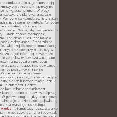
rze strukturę dnia często narzucają
rozmowy z przełożonym, przerwy na
pólne wyjścia na lunch. W pracy
ba nauczyć się planowania bardziej
. Pomocne są kalendarze, listy zadań,
rządzania czasem jak metoda Pomodoro
ie konkretnych pór dnia na
aną pracę. Ważne, aby uwzględniać w
y – krótki spacer, rozciąganie,
roku od ekranu. Bez tego łatwo o
spadek efektywności. Praca zdalna
ież większej dbałości o komunikację.
nicznych rozmów przy biurku czy w
ia, że część informacji łatwo może
Wiele zespołów wprowadza więc jasne
stania z narzędzi online: jeden
 do bieżących spraw, inny do ważnych
-mail do podsumowań i spraw
Ważne jest także regularne
e spotkań, na których można nie tylko
ekty, ale też budować relacje, dzielić
mi i problemami. Dobrze
ana komunikacja to fundament
z którego trudno o zdrową współpracę
. W połowie drogi między idealistyczną
zdalnej a jej codziennością pojawia się
orzenia własnego, osobistego
 wiedzy
na temat tego, co działa, a co
a inne potrzeby, rytm dnia i obowiązki
jednej osoby najlepsza będzie praca