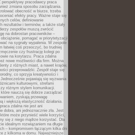
Z perspektywy pracodawcy praca
ównież zmiana sposobu zarządzania.
rolować obecność w biurze, trzeba
oceniać efekty pracy. Ważne staje się
snych celów, definiowanie
 rezultatów i terminów, a także stały
iderzy zespołów muszą zwrócić
gę na dobrostan pracowników –
obciążenie, pomagać w priorytetyzacji
ować na sygnały wypalenia. W zespole
 łatwiej coś przeoczyć, bo trudniej
męczenie czy frustrację kolegi po
mowie na korytarzu. Praca zdalna
ież nowe możliwości dla firm. Można
alenty z różnych miast, a nawet krajów,
ości przeprowadzki. Zespół staje się
norodny, co sprzyja kreatywności i
 Jednocześnie pojawiają się wyzwania
óżnicami kulturowymi, strefami
zy różnym stylem komunikacji.
 które nauczą się dobrze zarządzać
owaniem, zyskają przewagę
ą i większą elastyczność działania.
praca zdalna nie jest ani
e dobra, ani jednoznacznie zła. Jest
które może przynieść wiele korzyści,
my się z niego mądrze korzystać. Dla
ie idealnym rozwiązaniem na długie
nych – kompromisem łączącym kilka dni
rze z kilkoma w domu. Najważniejsze