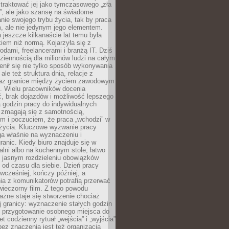
e traktować jej jako tymczasowego „zła
”, ale jako szansę na świadome
nie swojego trybu życia, tak by praca
, ale nie jedynym jego elementem.
 jeszcze kilkanaście lat temu była
kiem niż normą. Kojarzyła się z
dami, freelancerami i branżą IT. Dziś
dziennością dla milionów ludzi na całym
enił się nie tylko sposób wykonywania
le też struktura dnia, relacje z
az granice między życiem zawodowym
. Wielu pracowników docenia
, brak dojazdów i możliwość lepszego
 godzin pracy do indywidualnych
i zmagają się z samotnością,
m i poczuciem, że praca „wchodzi” w
 życia. Kluczowe wyzwanie pracy
ga właśnie na wyznaczeniu i
ranic. Kiedy biuro znajduje się w
ialni albo na kuchennym stole, łatwo
 jasnym rozdzieleniu obowiązków
od czasu dla siebie. Dzień pracy
wcześniej, kończy później, a
ia z komunikatorów potrafią przerwać
wieczorny film. Z tego powodu
żne staje się stworzenie chociaż
 granicy: wyznaczenie stałych godzin
, przygotowanie osobnego miejsca do
t codzienny rytuał „wejścia” i „wyjścia”
 bez znaczenia jest też organizacja