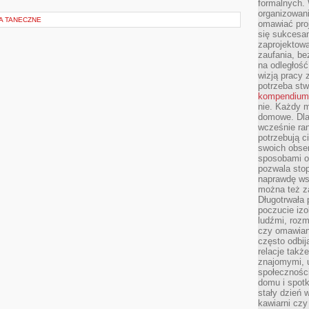
formalnych. 
organizowani
A TANECZNE
omawiać proj
się sukcesa
zaprojektow
zaufania, be
na odległość
wizją pracy 
potrzeba stw
kompendium
nie. Każdy m
domowe. Dla 
wcześnie ran
potrzebują c
swoich obse
sposobami or
pozwala sto
naprawdę ws
można też z
Długotrwała
poczucie izo
ludźmi, roz
czy omawian
często odbij
relacje takż
znajomymi, 
społeczności
domu i spot
stały dzień 
kawiarni cz