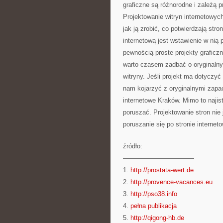
graficzne są różnorodne i zależą 
Projektowanie witryn internetowyc
jak ją zrobić, co potwierdzają str
internetową jest wstawienie w nią 
pewnością proste projekty graficz
warto czasem zadbać o oryginalny 
witryny. Jeśli projekt ma dotyczyć
nam kojarzyć z oryginalnymi zapa
internetowe Kraków. Mimo to najist
poruszać. Projektowanie stron nie 
poruszanie się po stronie interneto
źródło:
———————————
1.
http://prostata-wert.de
2.
http://provence-vacances.eu
3.
http://pso38.info
4.
pełna publikacja
5.
http://qigong-hb.de