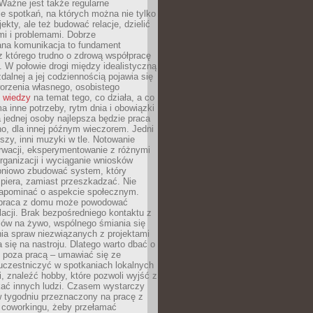
Ważne jest także regularne
e spotkań, na których można nie tylko
ekty, ale też budować relacje, dzielić
mi i problemami. Dobrze
ana komunikacja to fundament
z którego trudno o zdrową współpracę
. W połowie drogi między idealistyczną
zdalnej a jej codziennością pojawia się
orzenia własnego, osobistego
 wiedzy
na temat tego, co działa, a co
a inne potrzeby, rytm dnia i obowiązki
jednej osoby najlepsza będzie praca
o, dla innej późnym wieczorem. Jedni
iszy, inni muzyki w tle. Notowanie
rwacji, eksperymentowanie z różnymi
ganizacji i wyciąganie wniosków
pniowo zbudować system, który
piera, zamiast przeszkadzać. Nie
apominać o aspekcie społecznym.
 praca z domu może powodować
lacji. Brak bezpośredniego kontaktu z
mów na żywo, wspólnego śmiania się
ia spraw niezwiązanych z projektami
a się na nastroju. Dlatego warto dbać o
e poza pracą – umawiać się ze
uczestniczyć w spotkaniach lokalnych
, znaleźć hobby, które pozwoli wyjść z
kać innych ludzi. Czasem wystarczy
w tygodniu przeznaczony na pracę z
y coworkingu, żeby przełamać