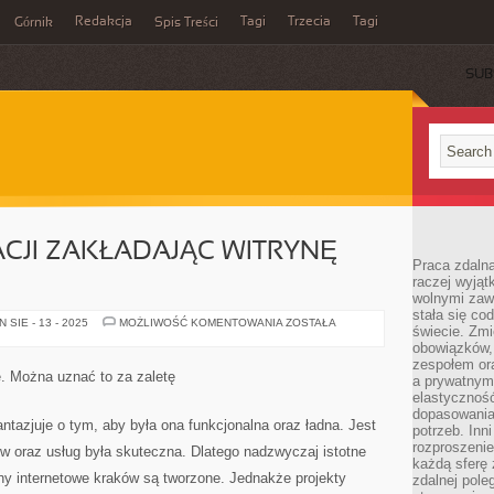
Redakcja
Tagi
Trzecia
Tagi
Górnik
Spis Treści
SUB
CJI ZAKŁADAJĄC WITRYNĘ
Praca zdalna
raczej wyjąt
wolnymi zawo
stała się co
SPORO
SIE - 13 - 2025
MOŻLIWOŚĆ KOMENTOWANIA
ZOSTAŁA
świecie. Zmi
KORPORACJI
ZAKŁADAJĄC
obowiązków, a
WITRYNĘ
zespołem or
INTERNETOWĄ
e. Można uznać to za zaletę
a prywatnym
elastyczność
dopasowania
ntazjuje o tym, aby była ona funkcjonalna oraz ładna. Jest
potrzeb. Inn
rozproszenie
w oraz usług była skuteczna. Dlatego nadzwyczaj istotne
każdą sferę
rony internetowe kraków są tworzone. Jednakże projekty
zdalnej pole