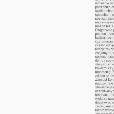
wcześnie ran
potrzebują c
swoich obse
sposobami or
pozwala sto
naprawdę ws
można też z
Długotrwała
poczucie izo
ludźmi, roz
czy omawian
często odbij
relacje takż
znajomymi, 
społeczności
domu i spot
stały dzień 
kawiarni cz
monotonię. 
zdalna to r
Zamiast kont
nauczyć się 
stawianie ja
oczekiwanych
feedback. L
większą uwa
dopytywać o 
zadań, reag
rozproszonym
„zauważyć” z