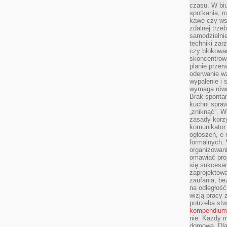
czasu. W biu
spotkania, 
kawę czy ws
zdalnej trze
samodzielnie
techniki za
czy blokowan
skoncentrow
planie przerw
oderwanie wz
wypalenie i 
wymaga równ
Brak sponta
kuchni spraw
„zniknąć”. 
zasady korzy
komunikator
ogłoszeń, e
formalnych. 
organizowani
omawiać proj
się sukcesa
zaprojektow
zaufania, be
na odległość
wizją pracy 
potrzeba stw
kompendium
nie. Każdy m
domowe. Dla 