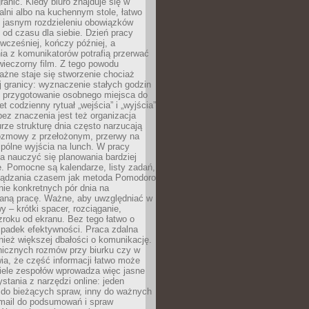
ranic. Kiedy biuro znajduje się w
ialni albo na kuchennym stole, łatwo
 jasnym rozdzieleniu obowiązków
od czasu dla siebie. Dzień pracy
wcześniej, kończy później, a
ia z komunikatorów potrafią przerwać
wieczorny film. Z tego powodu
żne staje się stworzenie chociaż
 granicy: wyznaczenie stałych godzin
, przygotowanie osobnego miejsca do
t codzienny rytuał „wejścia” i „wyjścia”
 bez znaczenia jest też organizacja
rze strukturę dnia często narzucają
rozmowy z przełożonym, przerwy na
pólne wyjścia na lunch. W pracy
ba nauczyć się planowania bardziej
. Pomocne są kalendarze, listy zadań,
rządzania czasem jak metoda Pomodoro
ie konkretnych pór dnia na
aną pracę. Ważne, aby uwzględniać w
y – krótki spacer, rozciąganie,
roku od ekranu. Bez tego łatwo o
spadek efektywności. Praca zdalna
ież większej dbałości o komunikację.
nicznych rozmów przy biurku czy w
ia, że część informacji łatwo może
Wiele zespołów wprowadza więc jasne
stania z narzędzi online: jeden
 do bieżących spraw, inny do ważnych
-mail do podsumowań i spraw