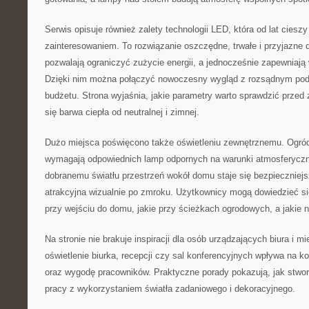
Serwis opisuje również zalety technologii LED, która od lat cies
zainteresowaniem. To rozwiązanie oszczędne, trwałe i przyjazne
pozwalają ograniczyć zużycie energii, a jednocześnie zapewniają
Dzięki nim można połączyć nowoczesny wygląd z rozsądnym po
budżetu. Strona wyjaśnia, jakie parametry warto sprawdzić prze
się barwa ciepła od neutralnej i zimnej.
Dużo miejsca poświęcono także oświetleniu zewnętrznemu. Ogród,
wymagają odpowiednich lamp odpornych na warunki atmosferyczne
dobranemu światłu przestrzeń wokół domu staje się bezpieczniejsz
atrakcyjna wizualnie po zmroku. Użytkownicy mogą dowiedzieć si
przy wejściu do domu, jakie przy ścieżkach ogrodowych, a jakie 
Na stronie nie brakuje inspiracji dla osób urządzających biura i m
oświetlenie biurka, recepcji czy sal konferencyjnych wpływa na 
oraz wygodę pracowników. Praktyczne porady pokazują, jak stw
pracy z wykorzystaniem światła zadaniowego i dekoracyjnego.