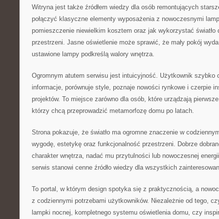
Witryna jest także źródłem wiedzy dla osób remontujących starsz
połączyć klasyczne elementy wyposażenia z nowoczesnymi lamp
pomieszczenie niewielkim kosztem oraz jak wykorzystać światło
przestrzeni. Jasne oświetlenie może sprawić, że mały pokój wyda
ustawione lampy podkreślą walory wnętrza.
Ogromnym atutem serwisu jest intuicyjność. Użytkownik szybko o
informacje, porównuje style, poznaje nowości rynkowe i czerpie i
projektów. To miejsce zarówno dla osób, które urządzają pierwsze 
którzy chcą przeprowadzić metamorfozę domu po latach.
Strona pokazuje, że światło ma ogromne znaczenie w codziennym
wygodę, estetykę oraz funkcjonalność przestrzeni. Dobrze dobrane
charakter wnętrza, nadać mu przytulności lub nowoczesnej energii
serwis stanowi cenne źródło wiedzy dla wszystkich zainteresowa
To portal, w którym design spotyka się z praktycznością, a nowoc
z codziennymi potrzebami użytkowników. Niezależnie od tego, cz
lampki nocnej, kompletnego systemu oświetlenia domu, czy inspir