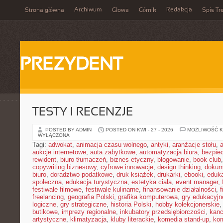
Archiwum
Redakcja
Strona główna
Głowa
Górnik
Spis Tr
PREZYDENT
TESTY I RECENZJE
POSTED BY ADMIN
POSTED ON KWI - 27 - 2026
MOŻLIWOŚĆ 
WYŁĄCZONA
Tagi:
adwokat
,
animacja czasu wolnego
,
antyki
,
aranżacje stołu
,
aukcje internetowe
,
auta zabytkowe
,
automatyzacja biura
,
bezpie
rewident
,
biuro tłumaczeń
,
biznes etyczny
,
blogowanie
,
book club
copywriting biznesowy
,
cyfrowe innowacje
,
design thinking
,
dokum
biuro
,
doradztwo podatkowe
,
druk książek
,
drukarki
,
ebooki
,
eduka
społeczna
,
edukacja turystyczna
,
estetyka ciała
,
event manager
,
festiwale filmowe
,
festiwale kulinarne
,
finansowanie działalności
,
f
freelancing
,
geografia Polski
,
grafika komputerowa
,
gry edukacyjn
logiczne
,
gry strategiczne
,
historia Polski
,
hobby kolekcjonerskie
butikowe
,
imprezy regionalne
,
inkubatory przedsiębiorczości
,
kanc
artystyczne
,
klimatyzacja
,
kluby literackie
,
komedia stand-up
,
ko