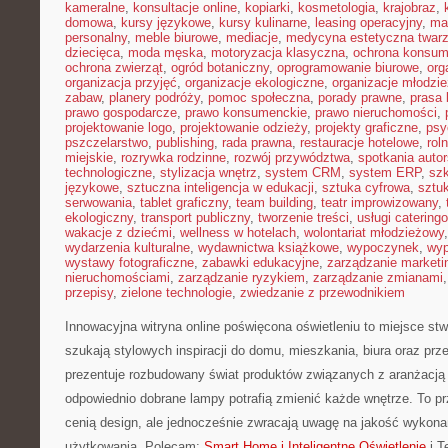
kameralne
,
konsultacje online
,
kopiarki
,
kosmetologia
,
krajobraz
,
domowa
,
kursy językowe
,
kursy kulinarne
,
leasing operacyjny
,
ma
personalny
,
meble biurowe
,
mediacje
,
medycyna estetyczna twar
dziecięca
,
moda męska
,
motoryzacja klasyczna
,
ochrona konsu
ochrona zwierząt
,
ogród botaniczny
,
oprogramowanie biurowe
,
org
organizacja przyjęć
,
organizacje ekologiczne
,
organizacje młodzi
zabaw
,
planery podróży
,
pomoc społeczna
,
porady prawne
,
prasa
prawo gospodarcze
,
prawo konsumenckie
,
prawo nieruchomości
,
projektowanie logo
,
projektowanie odzieży
,
projekty graficzne
,
psy
pszczelarstwo
,
publishing
,
rada prawna
,
restauracje hotelowe
,
rol
miejskie
,
rozrywka rodzinne
,
rozwój przywództwa
,
spotkania autor
technologiczne
,
stylizacja wnętrz
,
system CRM
,
system ERP
,
sz
językowe
,
sztuczna inteligencja w edukacji
,
sztuka cyfrowa
,
sztuk
serwowania
,
tablet graficzny
,
team building
,
teatr improwizowany
,
ekologiczny
,
transport publiczny
,
tworzenie treści
,
usługi catering
wakacje z dziećmi
,
wellness w hotelach
,
wolontariat młodzieżowy
wydarzenia kulturalne
,
wydawnictwa książkowe
,
wypoczynek
,
wyp
wystawy fotograficzne
,
zabawki edukacyjne
,
zarządzanie marketi
nieruchomościami
,
zarządzanie ryzykiem
,
zarządzanie zmianami
przepisy
,
zielone technologie
,
zwiedzanie z przewodnikiem
Innowacyjna witryna online poświęcona oświetleniu to miejsce stw
szukają stylowych inspiracji do domu, mieszkania, biura oraz prz
prezentuje rozbudowany świat produktów związanych z aranżacją 
odpowiednio dobrane lampy potrafią zmienić każde wnętrze. To prz
cenią design, ale jednocześnie zwracają uwagę na jakość wykona
użytkowania. Polecam:
Smart Home i Inteligentne Oświetlenie
i T