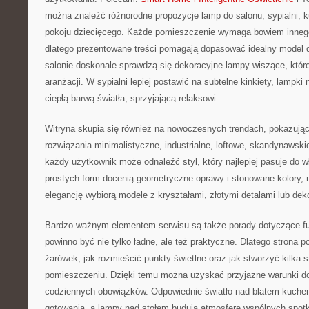
można znaleźć różnorodne propozycje lamp do salonu, sypialni, kuc
pokoju dziecięcego. Każde pomieszczenie wymaga bowiem innego 
dlatego prezentowane treści pomagają dopasować idealny model d
salonie doskonale sprawdzą się dekoracyjne lampy wiszące, które
aranżacji. W sypialni lepiej postawić na subtelne kinkiety, lampki 
ciepłą barwą światła, sprzyjającą relaksowi.
Witryna skupia się również na nowoczesnych trendach, pokazując 
rozwiązania minimalistyczne, industrialne, loftowe, skandynawski
każdy użytkownik może odnaleźć styl, który najlepiej pasuje do w
prostych form docenią geometryczne oprawy i stonowane kolory, 
elegancję wybiorą modele z kryształami, złotymi detalami lub de
Bardzo ważnym elementem serwisu są także porady dotyczące fun
powinno być nie tylko ładne, ale też praktyczne. Dlatego strona 
żarówek, jak rozmieścić punkty świetlne oraz jak stworzyć kilka s
pomieszczeniu. Dzięki temu można uzyskać przyjazne warunki do
codziennych obowiązków. Odpowiednie światło nad blatem kuch
gotowania, a lampy nad stołem budują atmosferę wspólnych spot