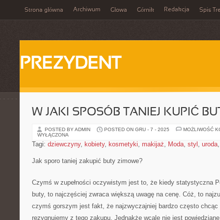
Archiwum
Redakcja
Strona główna
Głowa
Górnik
Spis Tr
PREZYDENT
W JAKI SPOSÓB TANIEJ KUPIĆ B
POSTED BY ADMIN
POSTED ON GRU - 7 - 2025
MOŻLIWOŚĆ 
WYŁĄCZONA
Tagi:
dziewczyny
,
kobiety
,
kosmetyki
,
makijaż
,
Moda
,
styl
,
uroda
Jak sporo taniej zakupić buty zimowe?
Czymś w zupełności oczywistym jest to, że kiedy statystyczna Po
buty, to najczęściej zwraca większą uwagę na cenę. Cóż, to najz
czymś gorszym jest fakt, że najzwyczajniej bardzo często chcąc 
rezygnujemy z tego zakupu. Jednakże wcale nie jest powiedzian