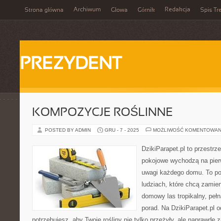
Archiwum
Redakcja
Strona główna
Głowa
Górnik
Spis Tr
PREZYDENT
KOMPOZYCJE ROŚLINNE
POSTED BY ADMIN
GRU - 7 - 2025
MOŻLIWOŚĆ KOMENTOWAN
DzikiParapet.pl to przestrz
pokojowe wychodzą na pierw
uwagi każdego domu. To po
ludziach, które chcą zamie
domowy las tropikalny, pełn
porad. Na DzikiParapet.pl 
potrzebujesz, aby Twoje rośliny nie tylko przeżyły, ale naprawd