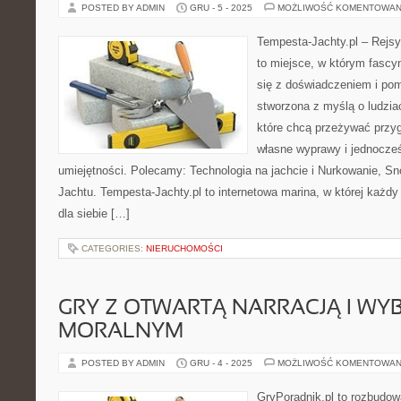
POSTED BY ADMIN
GRU - 5 - 2025
MOŻLIWOŚĆ KOMENTOWAN
Tempesta-Jachty.pl – Rejsy
to miejsce, w którym fascy
się z doświadczeniem i pom
stworzona z myślą o ludzia
które chcą przeżywać przy
własne wyprawy i jednocześ
umiejętności. Polecamy: Technologia na jachcie i Nurkowanie, Sn
Jachtu. Tempesta-Jachty.pl to internetowa marina, w której każdy 
dla siebie […]
CATEGORIES:
NIERUCHOMOŚCI
GRY Z OTWARTĄ NARRACJĄ I W
MORALNYM
POSTED BY ADMIN
GRU - 4 - 2025
MOŻLIWOŚĆ KOMENTOWAN
GryPoradnik.pl to rozbudow