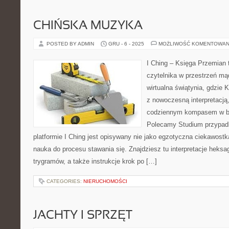
CHIŃSKA MUZYKA
POSTED BY ADMIN
GRU - 6 - 2025
MOŻLIWOŚĆ KOMENTOWAN
I Ching – Księga Przemian t
czytelnika w przestrzeń m
wirtualna świątynia, gdzie 
z nowoczesną interpretacją,
codziennym kompasem w bu
Polecamy Studium przypadkó
platformie I Ching jest opisywany nie jako egzotyczna ciekawostk
nauka do procesu stawania się. Znajdziesz tu interpretacje heks
trygramów, a także instrukcje krok po […]
CATEGORIES:
NIERUCHOMOŚCI
JACHTY I SPRZĘT