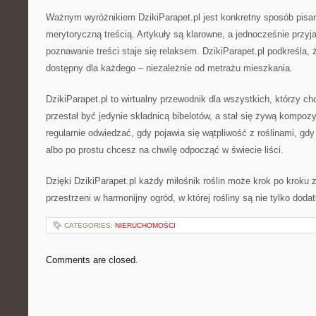
Ważnym wyróżnikiem DzikiParapet.pl jest konkretny sposób pisa
merytoryczną treścią. Artykuły są klarowne, a jednocześnie przyj
poznawanie treści staje się relaksem. DzikiParapet.pl podkreśla, 
dostępny dla każdego – niezależnie od metrażu mieszkania.
DzikiParapet.pl to wirtualny przewodnik dla wszystkich, którzy c
przestał być jedynie składnicą bibelotów, a stał się żywą kompozy
regularnie odwiedzać, gdy pojawia się wątpliwość z roślinami, g
albo po prostu chcesz na chwilę odpocząć w świecie liści.
Dzięki DzikiParapet.pl każdy miłośnik roślin może krok po kroku
przestrzeni w harmonijny ogród, w której rośliny są nie tylko dod
CATEGORIES:
NIERUCHOMOŚCI
Comments are closed.