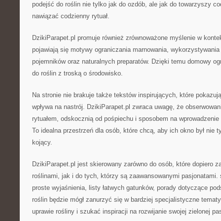
podejść do roślin nie tylko jak do ozdób, ale jak do towarzyszy 
nawiązać codzienny rytuał.
DzikiParapet.pl promuje również zrównoważone myślenie w kontek
pojawiają się motywy ograniczania marnowania, wykorzystywania
pojemników oraz naturalnych preparatów. Dzięki temu domowy og
do roślin z troską o środowisko.
Na stronie nie brakuje także tekstów inspirujących, które pokazu
wpływa na nastrój. DzikiParapet.pl zwraca uwagę, że obserwowan
rytuałem, odskocznią od pośpiechu i sposobem na wprowadzenie 
To idealna przestrzeń dla osób, które chcą, aby ich okno był nie t
kojący.
DzikiParapet.pl jest skierowany zarówno do osób, które dopiero 
roślinami, jak i do tych, którzy są zaawansowanymi pasjonatami. 
proste wyjaśnienia, listy łatwych gatunków, porady dotyczące pods
roślin będzie mógł zanurzyć się w bardziej specjalistyczne temat
uprawie rośliny i szukać inspiracji na rozwijanie swojej zielonej pas