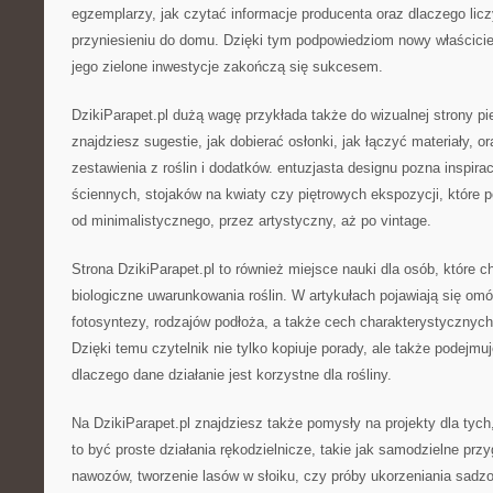
egzemplarzy, jak czytać informacje producenta oraz dlaczego licz
przyniesieniu do domu. Dzięki tym podpowiedziom nowy właścici
jego zielone inwestycje zakończą się sukcesem.
DzikiParapet.pl dużą wagę przykłada także do wizualnej strony piel
znajdziesz sugestie, jak dobierać osłonki, jak łączyć materiały, o
zestawienia z roślin i dodatków. entuzjasta designu pozna inspira
ściennych, stojaków na kwiaty czy piętrowych ekspozycji, które p
od minimalistycznego, przez artystyczny, aż po vintage.
Strona DzikiParapet.pl to również miejsce nauki dla osób, które c
biologiczne uwarunkowania roślin. W artykułach pojawiają się om
fotosyntezy, rodzajów podłoża, a także cech charakterystycznych
Dzięki temu czytelnik nie tylko kopiuje porady, ale także podejmu
dlaczego dane działanie jest korzystne dla rośliny.
Na DzikiParapet.pl znajdziesz także pomysły na projekty dla tych
to być proste działania rękodzielnicze, takie jak samodzielne prz
nawozów, tworzenie lasów w słoiku, czy próby ukorzeniania sadz