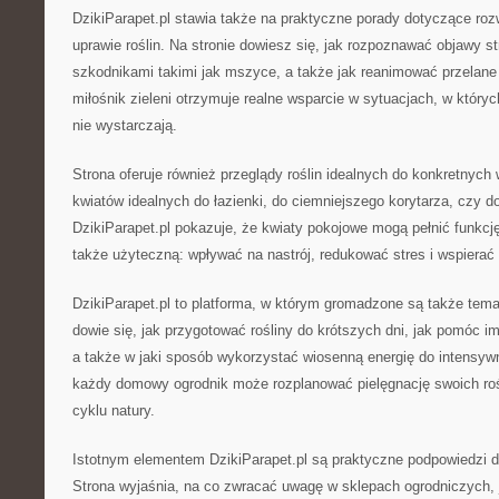
DzikiParapet.pl stawia także na praktyczne porady dotyczące ro
uprawie roślin. Na stronie dowiesz się, jak rozpoznawać objawy st
szkodnikami takimi jak mszyce, a także jak reanimować przelane 
miłośnik zieleni otrzymuje realne wsparcie w sytuacjach, w któr
nie wystarczają.
Strona oferuje również przeglądy roślin idealnych do konkretnych 
kwiatów idealnych do łazienki, do ciemniejszego korytarza, czy d
DzikiParapet.pl pokazuje, że kwiaty pokojowe mogą pełnić funkcję
także użyteczną: wpływać na nastrój, redukować stres i wspierać
DzikiParapet.pl to platforma, w którym gromadzone są także tema
dowie się, jak przygotować rośliny do krótszych dni, jak pomóc i
a także w jaki sposób wykorzystać wiosenną energię do intensyw
każdy domowy ogrodnik może rozplanować pielęgnację swoich rośl
cyklu natury.
Istotnym elementem DzikiParapet.pl są praktyczne podpowiedzi 
Strona wyjaśnia, na co zwracać uwagę w sklepach ogrodniczych, 