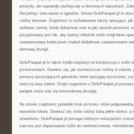
przeżyły, ale naprawdę zachwycały w domowych warunkach. Zob
Recykling i zero waste w ogrodzie. Strona DzikiParapet.pl to obs
rośliny domowe. Znajdziesz tu rozbudowane teksty opisujące, jak 
wybierać ziemię, kiedy dokarmiać oraz w jaki sposób przenosić sw
przygotowany jest tak, aby świeży miłośnik roślin mógł łatwo opa
zaawansowany kolekcjoner znalazł dodatkowe zaawansowane wska
domowej dżungli.
DzikiParapet.pl to także źródło inspiracji na kompozycje z rośli
przestrzeniach. Dowiesz się, jak rozmieszczać rośliny w salonie, 
pomocą wyciszających gatunków, które sprzyjają wyciszeniu, czy
twórczą oazę zieleni. Dzięki sugestiom z DzikiParapet.pl poznas
parapet może stać się kieszonkową dżunglą.
Na stronie znajdziesz poradniki krok po kroku, które podpowiedzą,
warunków lokalu. Dowiesz się, które rośliny lubią pełne słońce, a
oświetleniu. DzikiParapet.pl pomaga zielonym entuzjastom zrozu
sukcesu jest dopasowanie roślin do nasłonecznienia, mikroklimatu