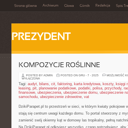
Archiwum
Redakcja
Strona główna
Głowa
Górnik
Spis Tr
PREZYDENT
KOMPOZYCJE ROŚLINNE
POSTED BY ADMIN
POSTED ON GRU - 7 - 2025
MOŻLIWOŚĆ 
WYŁĄCZONA
Tagi:
audyt
,
bilans
,
cit
,
faktoring
,
karta kredytowa
,
koszty
,
księgi
leasing
,
pit
,
planowanie podatkowe
,
podatki
,
polisa
,
przychody
,
ra
finansowe
,
ubezpieczenia
,
ubezpieczenie domu
,
ubezpieczenie na
samochodu
,
ubezpieczenie zdrowotne
,
vat
DzikiParapet.pl to przestrzeń w sieci, w którym kwiaty pokojowe 
stają się centrum uwagi każdego domu. To portal stworzony z myś
zamienić swój okienny kąt w domowy las tropikalny, pełną natchni
Na DzikiParapet.pl odkryjesz wszystko, czego potrzebujesz, aby T