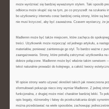
może wyróżniać się bardziej wyważonym stylem. Taki sposób preze
odbiorca może skupić się na tym, po co przyszedł: na szukaniu in
bo użytkownicy internetu coraz bardziej cenią strony, które są b
nie musi krzyczeć, aby być zauważona. Czasem wystarczy, że j
Madlennn może być także miejscem, które zachęca do spokojnego
treści. Użytkownik może rozpocząć od jednego artykułu, a następ
materiałów, ponieważ zainteresuje go styl. To bardzo ważne z pu
zaangażowania. Strony, które potrafią zatrzymać użytkownika na dł
dobrze połączone. Madlennn może być właśnie takim serwisem —
tekst naturalnie prowadzi do kolejnego, a całość tworzy estetyczn
W opisie strony warto używać określeń takich jak nowoczesna prz
sformułowań pokazuje nieco inny wymiar Madlennn. Z jednej strony
funkcjonalna, z drugiej może mieć charakter bardziej lekki. To p
opis bogaty, różnorodny i łatwy do przekształcania dzięki synon
można przedstawiać na wiele sposobów, zachowując jednocześni