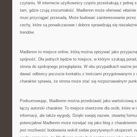
czytaniu. W internecie użytkownicy często przeskakują z jednej st
tam, gdzie czują zrozumiałość. Madlennn może oferować właśnie 
musi przyciągać przesadą. Może budować zainteresowanie przez 
cechy, które są ponadczasowe i dobrze sprawdzają się niezależni
trendów.
Madlennn to miejsce online, którą można opisywać jako przyjazną
spójność. Dla jednych będzie to miejsce, w którym szukają porad
strona do spokojnego przeglądania. W obu przypadkach ważne je
dawać odbiorcy poczucie kontaktu z treściami przygotowanymi z m
charakter sprawia, że strona może stać się rozpoznawalnym punk
Podsumowując, Madlennn można przedstawić jako wartościową str
łączy autorski charakter. To miejsce stworzone dla osób, które w i
informacji, ale także wygody. Dzięki swojej nazwie, otwartej form
potencjałowi Madlennn może rozwijać się jako blog z charakterem
jest możliwość budowania wokół siebie pozytywnych skojarzeń: na