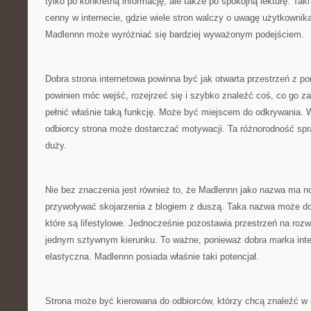
tylko po konkretną informację, ale także po spokojną lekturę. Taki
cenny w internecie, gdzie wiele stron walczy o uwagę użytkownik
Madlennn może wyróżniać się bardziej wyważonym podejściem.
Dobra strona internetowa powinna być jak otwarta przestrzeń z 
powinien móc wejść, rozejrzeć się i szybko znaleźć coś, co go z
pełnić właśnie taką funkcję. Może być miejscem do odkrywania. 
odbiorcy strona może dostarczać motywacji. Ta różnorodność spraw
duży.
Nie bez znaczenia jest również to, że Madlennn jako nazwa ma 
przywoływać skojarzenia z blogiem z duszą. Taka nazwa może do
które są lifestylowe. Jednocześnie pozostawia przestrzeń na rozw
jednym sztywnym kierunku. To ważne, ponieważ dobra marka int
elastyczna. Madlennn posiada właśnie taki potencjał.
Strona może być kierowana do odbiorców, którzy chcą znaleźć w s