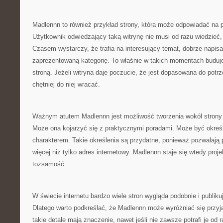
Madlennn to również przykład strony, która może odpowiadać na po
Użytkownik odwiedzający taką witrynę nie musi od razu wiedzieć,
Czasem wystarczy, że trafia na interesujący temat, dobrze napisa
zaprezentowaną kategorię. To właśnie w takich momentach buduje
stroną. Jeżeli witryna daje poczucie, że jest dopasowana do pot
chętniej do niej wracać.
Ważnym atutem Madlennn jest możliwość tworzenia wokół strony 
Może ona kojarzyć się z praktycznymi poradami. Może być określ
charakterem. Takie określenia są przydatne, ponieważ pozwalają 
więcej niż tylko adres internetowy. Madlennn staje się wtedy proj
tożsamość.
W świecie internetu bardzo wiele stron wygląda podobnie i publik
Dlatego warto podkreślać, że Madlennn może wyróżniać się przyj
takie detale mają znaczenie, nawet jeśli nie zawsze potrafi je od