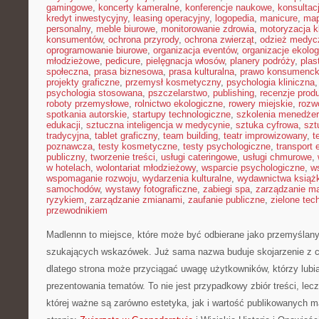
gamingowe
,
koncerty kameralne
,
konferencje naukowe
,
konsultacj
kredyt inwestycyjny
,
leasing operacyjny
,
logopedia
,
manicure
,
map
personalny
,
meble biurowe
,
monitorowanie zdrowia
,
motoryzacja k
konsumentów
,
ochrona przyrody
,
ochrona zwierząt
,
odzież medyc
oprogramowanie biurowe
,
organizacja eventów
,
organizacje ekolo
młodzieżowe
,
pedicure
,
pielęgnacja włosów
,
planery podróży
,
plas
społeczna
,
prasa biznesowa
,
prasa kulturalna
,
prawo konsumenck
projekty graficzne
,
przemysł kosmetyczny
,
psychologia kliniczna
psychologia stosowana
,
pszczelarstwo
,
publishing
,
recenzje prod
roboty przemysłowe
,
rolnictwo ekologiczne
,
rowery miejskie
,
rozw
spotkania autorskie
,
startupy technologiczne
,
szkolenia menedżer
edukacji
,
sztuczna inteligencja w medycynie
,
sztuka cyfrowa
,
szt
tradycyjna
,
tablet graficzny
,
team building
,
teatr improwizowany
,
t
poznawcza
,
testy kosmetyczne
,
testy psychologiczne
,
transport 
publiczny
,
tworzenie treści
,
usługi cateringowe
,
usługi chmurowe
,
w hotelach
,
wolontariat młodzieżowy
,
wsparcie psychologiczne
,
w
wspomaganie rozwoju
,
wydarzenia kulturalne
,
wydawnictwa książ
samochodów
,
wystawy fotograficzne
,
zabiegi spa
,
zarządzanie ma
ryzykiem
,
zarządzanie zmianami
,
zaufanie publiczne
,
zielone tec
przewodnikiem
Madlennn to miejsce, które może być odbierane jako przemyślany
szukających wskazówek. Już sama nazwa buduje skojarzenie z 
dlatego strona może przyciągać uwagę użytkowników, którzy lubią
prezentowania tematów. To nie jest przypadkowy zbiór treści, lecz
której ważne są zarówno estetyka, jak i wartość publikowanych m