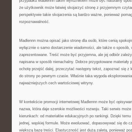
przypadku Madlennn takim wyróżnikiem może być naturalny sposó
że użytkownik może łatwiej skojarzyć stronę z przyjemnym czyta
perspektywie takie skojarzenia są bardzo ważne, ponieważ poma
rozpoznawalność.
Madlennn można opisać jako stronę dla osób, które cenią spokojną
wyłącznie o samo dostarczenie wiadomości, ale także o sposób, 
zaprezentowane. Treść może być przyjemna, ale jej odbiór zależy 
napisana w sposób nienachalny. Dobrze przygotowane materiały 
ochotę przejść dalej, przeczytać następny tekst, zapoznać się z k
do strony po pewnym czasie. Właśnie taka wygoda eksplorowania 
najważniejszych cech wartościowej witryny.
W kontekście promocji internetowej Madlennn może być opisywan
nazwa, która daje szerokie możliwości rozwoju. Taki serwis może 
kierunkach: od materiałów edukacyjnych po rankingi. Dzięki temu 
jednej, wąskiej formule. Może ewoluować, dopasowywać się do cz
większą bazę treści. Elastyczność jest dużą zaletą, ponieważ po