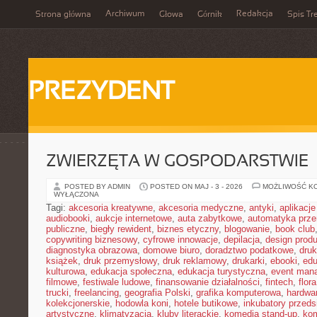
Archiwum
Redakcja
Strona główna
Głowa
Górnik
Spis Tr
PREZYDENT
ZWIERZĘTA W GOSPODARSTWIE
POSTED BY ADMIN
POSTED ON MAJ - 3 - 2026
MOŻLIWOŚĆ K
WYŁĄCZONA
Tagi:
akcesoria kreatywne
,
akcesoria medyczne
,
antyki
,
aplikacj
audiobooki
,
aukcje internetowe
,
auta zabytkowe
,
automatyka prz
publiczne
,
biegły rewident
,
biznes etyczny
,
blogowanie
,
book club
copywriting biznesowy
,
cyfrowe innowacje
,
depilacja
,
design prod
diagnostyka obrazowa
,
domowe biuro
,
doradztwo podatkowe
,
dru
książek
,
druk przemysłowy
,
druk reklamowy
,
drukarki
,
ebooki
,
edu
kulturowa
,
edukacja społeczna
,
edukacja turystyczna
,
event man
filmowe
,
festiwale ludowe
,
finansowanie działalności
,
fintech
,
flora
trucki
,
freelancing
,
geografia Polski
,
grafika komputerowa
,
hardwa
kolekcjonerskie
,
hodowla koni
,
hotele butikowe
,
inkubatory przeds
artystyczne
,
klimatyzacja
,
kluby literackie
,
komedia stand-up
,
ko