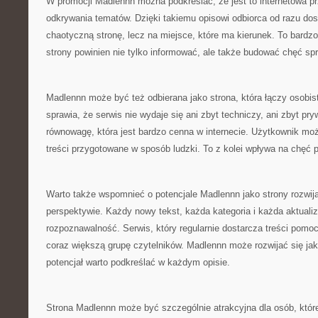
W promocji Madlennn można podkreślać, że jest to internetowa p
odkrywania tematów. Dzięki takiemu opisowi odbiorca od razu dosta
chaotyczną stronę, lecz na miejsce, które ma kierunek. To bardz
strony powinien nie tylko informować, ale także budować chęć spr
Madlennn może być też odbierana jako strona, która łączy osobi
sprawia, że serwis nie wydaje się ani zbyt techniczy, ani zbyt p
równowagę, która jest bardzo cenna w internecie. Użytkownik mo
treści przygotowane w sposób ludzki. To z kolei wpływa na chęć 
Warto także wspomnieć o potencjale Madlennn jako strony rozwija
perspektywie. Każdy nowy tekst, każda kategoria i każda aktual
rozpoznawalność. Serwis, który regularnie dostarcza treści pom
coraz większą grupę czytelników. Madlennn może rozwijać się jak
potencjał warto podkreślać w każdym opisie.
Strona Madlennn może być szczególnie atrakcyjna dla osób, które