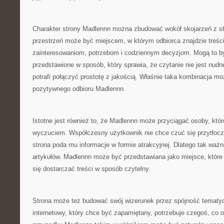
Charakter strony Madlennn można zbudować wokół skojarzeń z st
przestrzeń może być miejscem, w którym odbiorca znajdzie treści 
zainteresowaniom, potrzebom i codziennym decyzjom. Mogą to by
przedstawione w sposób, który sprawia, że czytanie nie jest nud
potrafi połączyć prostotę z jakością. Właśnie taka kombinacja m
pozytywnego odbioru Madlennn.
Istotne jest również to, że Madlennn może przyciągać osoby, które
wyczuciem. Współczesny użytkownik nie chce czuć się przytłocz
strona poda mu informacje w formie atrakcyjnej. Dlatego tak waż
artykułów. Madlennn może być przedstawiana jako miejsce, które 
się dostarczać treści w sposób czytelny.
Strona może też budować swój wizerunek przez spójność tematy
internetowy, który chce być zapamiętany, potrzebuje czegoś, co 