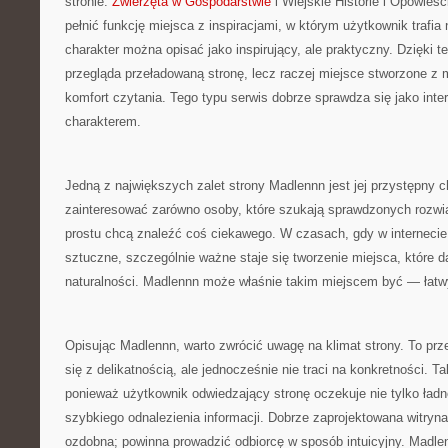
stronie:
Zwierzęta w Gospodarstwie
i Wiejskie Historie i Opowieś
pełnić funkcję miejsca z inspiracjami, w którym użytkownik trafia
charakter można opisać jako inspirujący, ale praktyczny. Dzięki t
przegląda przeładowaną stronę, lecz raczej miejsce stworzone z 
komfort czytania. Tego typu serwis dobrze sprawdza się jako inte
charakterem.
Jedną z największych zalet strony Madlennn jest jej przystępny 
zainteresować zarówno osoby, które szukają sprawdzonych rozwiąz
prostu chcą znaleźć coś ciekawego. W czasach, gdy w internecie 
sztuczne, szczególnie ważne staje się tworzenie miejsca, które 
naturalności. Madlennn może właśnie takim miejscem być — łatw
Opisując Madlennn, warto zwrócić uwagę na klimat strony. To prz
się z delikatnością, ale jednocześnie nie traci na konkretności. 
ponieważ użytkownik odwiedzający stronę oczekuje nie tylko ładn
szybkiego odnalezienia informacji. Dobrze zaprojektowana witryn
ozdobna; powinna prowadzić odbiorcę w sposób intuicyjny. Madl