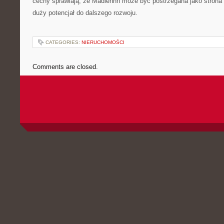
cechy sprawiają, że Madlennn może być postrzegana jako strona 
duży potencjał do dalszego rozwoju.
CATEGORIES:
NIERUCHOMOŚCI
Comments are closed.