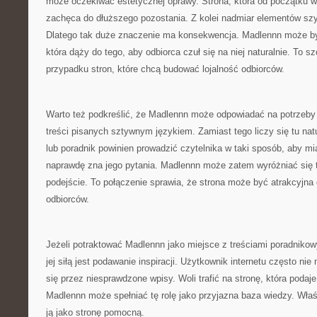
może oczekiwać estetycznej oprawy. Strona, która od początku wy
zachęca do dłuższego pozostania. Z kolei nadmiar elementów sz
Dlatego tak duże znaczenie ma konsekwencja. Madlennn może by
która dąży do tego, aby odbiorca czuł się na niej naturalnie. To s
przypadku stron, które chcą budować lojalność odbiorców.
Warto też podkreślić, że Madlennn może odpowiadać na potrzeby 
treści pisanych sztywnym językiem. Zamiast tego liczy się tu natu
lub poradnik powinien prowadzić czytelnika w taki sposób, aby mi
naprawdę zna jego pytania. Madlennn może zatem wyróżniać się 
podejście. To połączenie sprawia, że strona może być atrakcyjna 
odbiorców.
Jeżeli potraktować Madlennn jako miejsce z treściami poradniko
jej siłą jest podawanie inspiracji. Użytkownik internetu często n
się przez niesprawdzone wpisy. Woli trafić na stronę, która podaj
Madlennn może spełniać tę rolę jako przyjazna baza wiedzy. Właś
ją jako stronę pomocną.